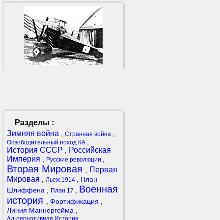
Разделы :
Зимняя война
,
,
Странная война
,
Освободительный поход КА
История СССР
Российская
,
Империя
,
,
Русские революции
Вторая Мировая
Первая
,
Мировая
,
,
План
Льеж 1914
Военная
Шлиффена
,
,
План 17
история
,
Фортификация
,
Линия Маннергейма
,
,
Альтернативная История