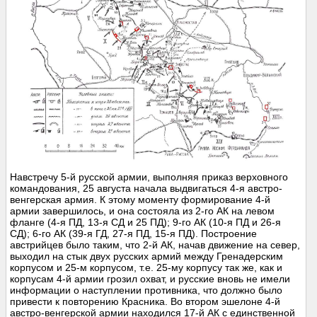
Навстречу 5-й русской армии, выполняя приказ верховного
командования, 25 августа начала выдвигаться 4-я австро-
венгерская армия. К этому моменту формирование 4-й
армии завершилось, и она состояла из 2-го АК на левом
фланге (4-я ПД, 13-я СД и 25 ПД); 9-го АК (10-я ПД и 26-я
СД); 6-го АК (39-я ГД, 27-я ПД, 15-я ПД). Построение
австрийцев было таким, что 2-й АК, начав движение на север,
выходил на стык двух русских армий между Гренадерским
корпусом и 25-м корпусом, т.е. 25-му корпусу так же, как и
корпусам 4-й армии грозил охват, и русские вновь не имели
информации о наступлении противника, что должно было
привести к повторению Красника. Во втором эшелоне 4-й
австро-венгерской армии находился 17-й АК с единственной