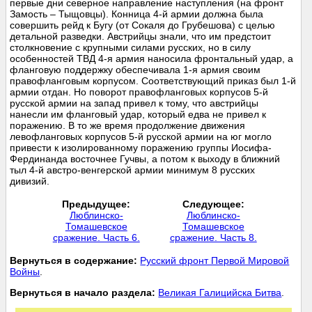
первые дни северное направление наступления (на фронт
Замость – Тыщовцы). Конница 4-й армии должна была
совершить рейд к Бугу (от Сокаля до Грубешова) с целью
детальной разведки. Австрийцы знали, что им предстоит
столкновение с крупными силами русских, но в силу
особенностей ТВД 4-я армия наносила фронтальный удар, а
фланговую поддержку обеспечивала 1-я армия своим
правофланговым корпусом. Соответствующий приказ был 1-й
армии отдан. Но поворот правофланговых корпусов 5-й
русской армии на запад привел к тому, что австрийцы
нанесли им фланговый удар, который едва не привел к
поражению. В то же время продолжение движения
левофланговых корпусов 5-й русской армии на юг могло
привести к изолированному поражению группы Иосифа-
Фердинанда восточнее Гучвы, а потом к выходу в ближний
тыл 4-й австро-венгерской армии минимум 8 русских
дивизий.
Предыдущее:
Следующее:
Люблинско-
Люблинско-
Томашевское
Томашевское
сражение. Часть 6.
сражение. Часть 8.
Вернуться в содержание:
Русский фронт Первой Мировой
Войны
.
Вернуться в начало раздела:
Великая Галицийска Битва
.