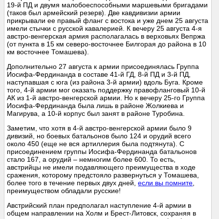
19-й ПД и двумя малобоеспособными маршевыми бригадами
(таков был армейский резерв). Две кавдивизии армии
прикрывали ее правый фланг с востока и уже днем 25 августа
имели стычки с русской кавалерией. К вечеру 25 августа 4-я
австро-венгерская армия располагалась в верховьях Вепржа
(от пункта в 15 км северо-восточнее Билгорая до района в 10
км восточнее Томашева).
Дополнительно 27 августа к армии присоединялась Группа
Иосифа-Фердинанда в составе 41-й ГД, 8-й ПД и 3-й ПД,
наступавшая с юга (из района 3-й армии) вдоль Буга. Кроме
того, 4-й армии мог оказать поддержку правофланговый 10-й
АК из 1-й австро-венгерской армии. Но к вечеру 25-го Группа
Иосифа-Фердинанда была лишь в районе Жолкиева и
Магирува, а 10-й корпус был занят в районе Туробина.
Заметим, что хотя в 4-й австро-венгерской армии было 9
дивизий, но боевых батальонов было 124 и орудий всего
около 450 (еще не вся артиллерия была подтянута). С
присоединением группы Иосифа-Фердинанда батальонов
стало 167, а орудий – немногим более 600. То есть,
австрийцы не имели подавляющего преимущества в ходе
сражения, которому предстояло развернуться у Томашева,
более того в течение первых двух дней,
если вы помните
,
преимуществом обладали русские!
Австрийский план предполагал наступление 4-й армии в
общем направлении на Холм и Брест-Литовск, сохраняя в