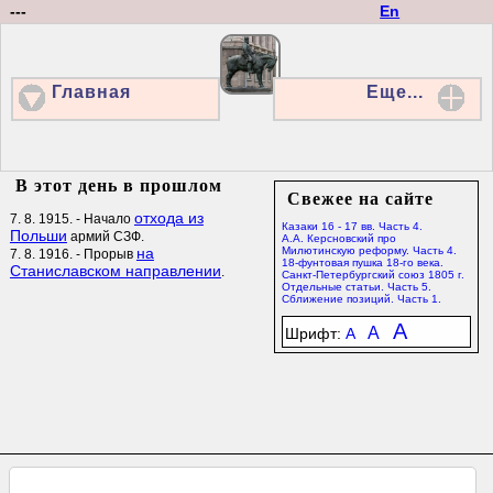
---
En
Главная
Еще...
В этот день в прошлом
Свежее на сайте
отхода из
7. 8. 1915. - Начало
Казаки 16 - 17 вв. Часть 4.
Польши
армий СЗФ.
А.А. Керсновский про
на
Милютинскую реформу. Часть 4.
7. 8. 1916. - Прорыв
18-фунтовая пушка 18-го века.
Станиславском направлении
.
Санкт-Петербургский союз 1805 г.
Отдельные статьи. Часть 5.
Сближение позиций. Часть 1.
A
A
Шрифт:
A