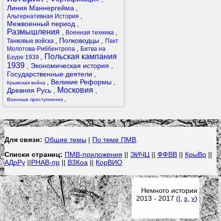
Линия Маннергейма
,
,
Альтернативная История
Межвоенный период
,
Размышления
,
,
Военная техника
,
Полководцы
,
Танковые войска
Пакт
,
Молотова-Риббентропа
Битва на
Польская кампания
,
Бзуре 1939
1939
,
Экономическая история
,
Государственные деятели
,
,
Великие Реформы
,
Крымская война
Московия
Древняя Русь
,
,
,
Военные преступления
Для связи:
Общие темы
|
По теме ПМВ
.
Списки страниц:
ПМВ-приложения
||
ЭИЧЦ
||
ФФВВ
||
КрыВо
||
АДрРу
||
РНАВ-пр
||
В3Коа
||
КорВИО
Немного истории
2013 - 2017 (
l
,
s
,
v
)