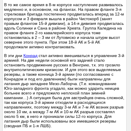
В то же самое время в 8-м корпусе наступление развивалось
медленно и, в основном, на флангах. На правом фланге 3-я
стрелковая бригада постепенно продвигалась вперед за 12-м
корпусом и 3 февраля вышла в район Чистокорб (занят
правым флангом 15-й дивизии), а 14-я дивизия продвигалась
вдоль Солинки и Сана в районе Хревта. Группа Каледина на
правом фланге 2-го кавалерийского корпуса тоже
остановилась в 2 – 3 км от Лутовиско и начала штурм высот
севернее этого пункта. При этом 18-й АК и 5-й АК
продолжали активно контратаковать.
В эти дни
Конрад
стал активно вмешиваться в управление 3-й
армией. На две недели основной его задачей стало
остановить продвижение русских в Венгрию, т.к. это грозило
внутриполитическим кризисом. И для этого все выделяемые
резервы, а также конница 3-й армии (по согласованию с
Конрадом и под его давлением) были направлены для
латания дыр западнее Мезо-Лаборча. (Т.е. командование
Юго-западного фронта угадало, как можно ударить немцев
больнее всего и предложило неплохой план зимней
кампании…) А ситуация была для австрийцев очень сложной,
так как корпуса 3-й армии отходили в расходящихся
направлениях, поэтому между 3-м АК и 7-м АК возник разрыв
около 10 км, а между 7-м АК и 10-м АК разрыв составлял
около 5 км, в него и проникали силы 12-го корпуса. Для
латания дыр были использованы все имевшиеся резервы
(сводная ПБ и 1-я ЛШБ).