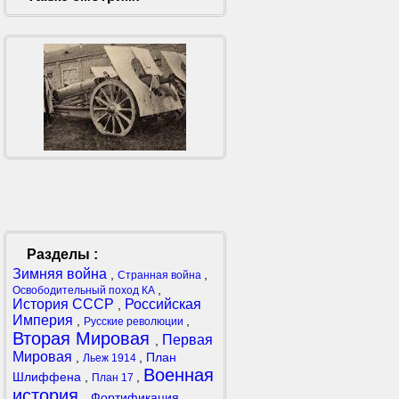
Разделы :
Зимняя война
,
,
Странная война
,
Освободительный поход КА
История СССР
Российская
,
Империя
,
,
Русские революции
Вторая Мировая
Первая
,
Мировая
,
,
План
Льеж 1914
Военная
Шлиффена
,
,
План 17
история
,
Фортификация
,