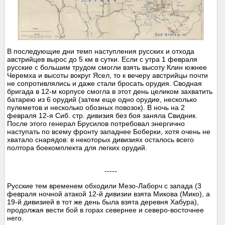
В последующие дни темп наступления русских и отхода
австрийцев вырос до 5 км в сутки. Если с утра 1 февраля
русские с большим трудом смогли взять высоту Клин южнее
Черемха и высоты вокруг Ясел, то к вечеру австрийцы почти
не сопротивлялись и даже стали бросать орудия. Сводная
бригада в 12-м корпусе смогла в этот день целиком захватить
батарею из 6 орудий (затем еще одно орудие, несколько
пулеметов и несколько обозных повозок). В ночь на 2
февраля 12-я Сиб. стр. дивизия без боя заняла Свидник.
После этого генерал Брусилов потребовал энергично
наступать по всему фронту западнее Боберки, хотя очень не
хватало снарядов: в некоторых дивизиях осталось всего
полтора боекомплекта для легких орудий.
-----
Русские тем временем обходили Мезо-Лаборч с запада (3
февраля ночной атакой 12-й дивизии взята Микова (Мико), а
19-й дивизией в тот же день была взята деревня Хабура),
продолжая вести бой в горах севернее и северо-восточнее
него.