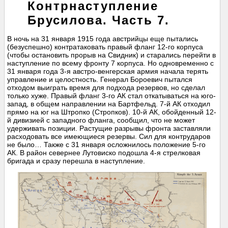
Контрнаступление
Брусилова. Часть 7.
В ночь на 31 января 1915 года австрийцы еще пытались
(безуспешно) контратаковать правый фланг 12-го корпуса
(чтобы остановить прорыв на Свидник) и старались перейти в
наступление по всему фронту 7 корпуса. Но одновременно с
31 января года 3-я австро-венгерская армия начала терять
управление и целостность. Генерал Бороевич пытался
отходом выиграть время для подхода резервов, но сделал
только хуже. Правый фланг 3-го АК стал откатываться на юго-
запад, в общем направлении на Бартфельд. 7-й АК отходил
прямо на юг на Штропко (Стропков). 10-й АК, обойденный 12-
й дивизией с западного фланга, сообщил, что не может
удерживать позиции. Растущие разрывы фронта заставляли
расходовать все имеющиеся резервы. Сил для контрударов
не было… Также с 31 января осложнилось положение 5-го
АК. В район севернее Лутовиско подошла 4-я стрелковая
бригада и сразу перешла в наступление.