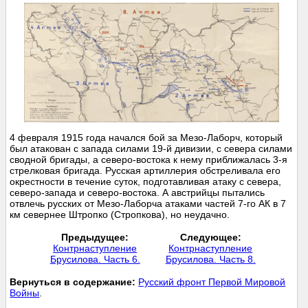
4 февраля 1915 года начался бой за Мезо-Лаборч, который
был атакован с запада силами 19-й дивизии, с севера силами
сводной бригады, а северо-востока к нему приближалась 3-я
стрелковая бригада. Русская артиллерия обстреливала его
окрестности в течение суток, подготавливая атаку с севера,
северо-запада и северо-востока. А австрийцы пытались
отвлечь русских от Мезо-Лаборча атаками частей 7-го АК в 7
км севернее Штропко (Стропкова), но неудачно.
Предыдущее:
Следующее:
Контрнаступление
Контрнаступление
Брусилова. Часть 6.
Брусилова. Часть 8.
Вернуться в содержание:
Русский фронт Первой Мировой
Войны
.