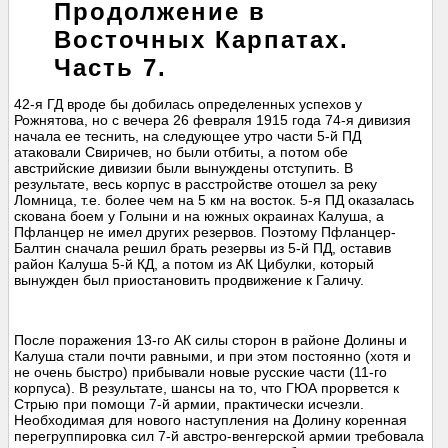
Продолжение в
Восточных Карпатах.
Часть 7.
42-я ГД вроде бы добилась определенных успехов у
Рожнятова, но c вечера 26 февраля 1915 года 74-я дивизия
начала ее теснить, на следующее утро части 5-й ПД
атаковали Свиричев, но были отбиты, а потом обе
австрийские дивизии были вынуждены отступить. В
результате, весь корпус в расстройстве отошел за реку
Ломница, т.е. более чем на 5 км на восток. 5-я ПД оказалась
скована боем у Голыни и на южных окраинах Калуша, а
Пфланцер не имел других резервов. Поэтому Пфланцер-
Балтин сначала решил брать резервы из 5-й ПД, оставив
район Калуша 5-й КД, а потом из АК Цибулки, который
вынужден был приостановить продвижение к Галичу.
После поражения 13-го АК силы сторон в районе Долины и
Калуша стали почти равными, и при этом постоянно (хотя и
не очень быстро) прибывали новые русские части (11-го
корпуса). В результате, шансы на то, что ГЮА прорвется к
Стрыю при помощи 7-й армии, практически исчезли.
Необходимая для нового наступления на Долину коренная
перегруппировка сил 7-й австро-венгерской армии требовала