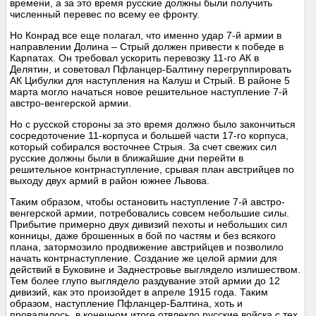
времени, а за это время русские должны были получить
численный перевес по всему ее фронту.
Но Конрад все еще полагал, что именно удар 7-й армии в
направлении Долина – Стрый должен привести к победе в
Карпатах. Он требовал ускорить перевозку 11-го АК в
Делятин, и советовал Пфланцер-Балтину перегруппировать
АК Цибулки для наступления на Калуш и Стрый. В районе 5
марта могло начаться новое решительное наступление 7-й
австро-венгерской армии.
Но с русской стороны за это время должно было закончиться
сосредоточение 11-корпуса и большей части 17-го корпуса,
который собирался восточнее Стрыя. За счет свежих сил
русские должны были в ближайшие дни перейти в
решительное контрнаступление, срывая план австрийцев по
выходу двух армий в район южнее Львова.
Таким образом, чтобы остановить наступление 7-й австро-
венгерской армии, потребовались совсем небольшие силы.
Прибытие примерно двух дивизий пехоты и небольших сил
конницы, даже брошенных в бой по частям и без всякого
плана, затормозило продвижение австрийцев и позволило
начать контрнаступление. Создание же целой армии для
действий в Буковине и Заднестровье выглядело излишеством.
Тем более глупо выглядело раздувание этой армии до 12
дивизий, как это произойдет в апреле 1915 года. Таким
образом, наступление Пфланцер-Балтина, хоть и
провалилось, в конечном итоге отвлекло русские войска с тех