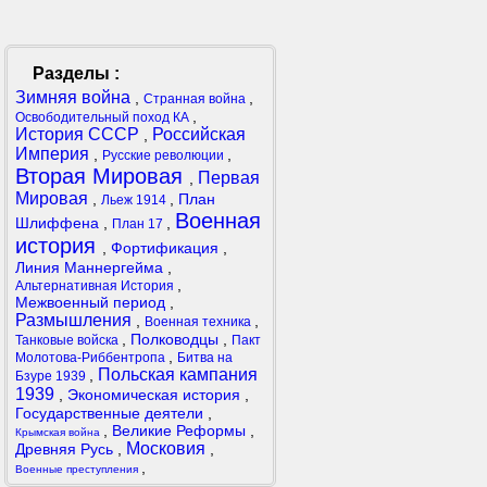
Разделы :
Зимняя война
,
,
Странная война
,
Освободительный поход КА
История СССР
Российская
,
Империя
,
,
Русские революции
Вторая Мировая
Первая
,
Мировая
,
,
План
Льеж 1914
Военная
Шлиффена
,
,
План 17
история
,
Фортификация
,
Линия Маннергейма
,
,
Альтернативная История
Межвоенный период
,
Размышления
,
,
Военная техника
,
Полководцы
,
Танковые войска
Пакт
,
Молотова-Риббентропа
Битва на
Польская кампания
,
Бзуре 1939
1939
,
Экономическая история
,
Государственные деятели
,
,
Великие Реформы
,
Крымская война
Московия
Древняя Русь
,
,
,
Военные преступления