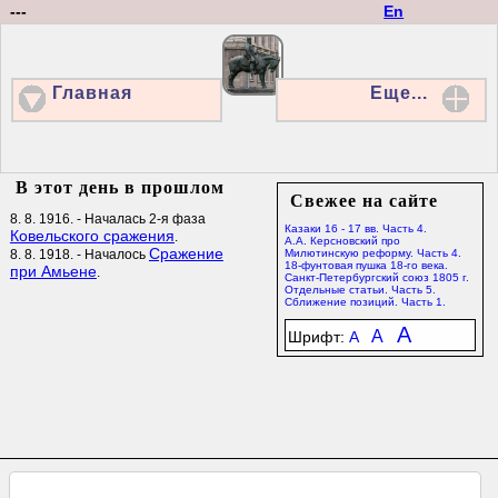
---
En
Главная
Еще...
В этот день в прошлом
Свежее на сайте
8. 8. 1916. - Началась 2-я фаза
Казаки 16 - 17 вв. Часть 4.
Ковельского сражения
.
А.А. Керсновский про
Сражение
8. 8. 1918. - Началось
Милютинскую реформу. Часть 4.
18-фунтовая пушка 18-го века.
при Амьене
.
Санкт-Петербургский союз 1805 г.
Отдельные статьи. Часть 5.
Сближение позиций. Часть 1.
A
A
Шрифт:
A