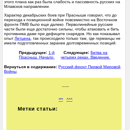
этого плана как раз была слабость и пассивность русских на
Млавсков направлении.
Характер декабрьских боев при Прасныше говорил, что до
перехода к позиционной войне повсеместно на Восточном
фронте ПМВ было еще далеко. Перволинейные русские
части были еще достаточно сильны, чтобы атаковать и бить
противника даже при дефиците снарядов. Но как показывал
опыт
Летцена
, так происходило только там, где германцы не
имели подготовленных заранее долговременных позиций.
Предыдущее:
1-й
Следующее:
Битва на
Прасныш. Начало.
четырех реках. Введение.
Вернуться в содержание:
Русский фронт Первой Мировой
Войны
.
-----
***
^^^
Метки статьи: