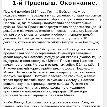
1-й Прасныш. Окончание.
После 4 декабря 1914 года Группа Бобыря получает
подкрепления и переходит в наступление, но удар наносится
фронтально. Все же удается отбросить противника на широту
Прасныша, где германцы подготовили оборонительные
рубежи. Бои за Прасныш безрезультатно продолжались до 14
декабря и отличались ожесточенностью, поскольку Цастров
считал его ключевым пунктом и оборонял силами целой
дивизии. Германцы отмечали попытки штурма 9 и 10
декабря, которые им удалось отбить (вторую – не без труда).
А западнее Прасныша 1-й Туркестанский корпус постепенно
продавливал оборону германцев. 11 декабря западный
фланг Корпуса Цастрова (между рекой Вкра и Цехановым) не
выдержал и стал отходить к Млаве. После этого Цастров
начал постепенный отвод и остальных войск. К 14 декабря 1-
й Туркестанский корпус приблизился к шоссе Прасныш –
Млава. Это шоссе было основным маршрутом снабжения
корпуса Цастрова. Поэтому, опасаясь за свой тыл, а также
желая предотвратить прорыв русских к Сольдау, Цастров
решил отступить к границе всеми силами. Русские же
вовремя смогли начать преследование отходящего
противника и потрепали его арьергарды. 16 декабря
русскими была в очередной раз взята Млава.
Чтобы Корпус Цастрова смог удержаться южнее Сольдау,
Гинденбургу пришлось поддержать его пехотной бригадой из