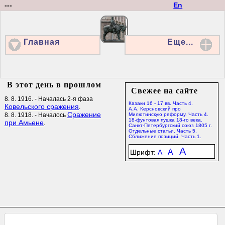
---
En
Главная
Еще...
В этот день в прошлом
Свежее на сайте
8. 8. 1916. - Началась 2-я фаза
Казаки 16 - 17 вв. Часть 4.
Ковельского сражения
.
А.А. Керсновский про
Сражение
8. 8. 1918. - Началось
Милютинскую реформу. Часть 4.
18-фунтовая пушка 18-го века.
при Амьене
.
Санкт-Петербургский союз 1805 г.
Отдельные статьи. Часть 5.
Сближение позиций. Часть 1.
A
A
Шрифт:
A