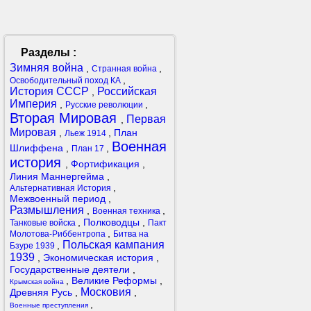
Разделы :
Зимняя война
,
,
Странная война
,
Освободительный поход КА
История СССР
Российская
,
Империя
,
,
Русские революции
Вторая Мировая
Первая
,
Мировая
,
,
План
Льеж 1914
Военная
Шлиффена
,
,
План 17
история
,
Фортификация
,
Линия Маннергейма
,
,
Альтернативная История
Межвоенный период
,
Размышления
,
,
Военная техника
,
Полководцы
,
Танковые войска
Пакт
,
Молотова-Риббентропа
Битва на
Польская кампания
,
Бзуре 1939
1939
,
Экономическая история
,
Государственные деятели
,
,
Великие Реформы
,
Крымская война
Московия
Древняя Русь
,
,
,
Военные преступления