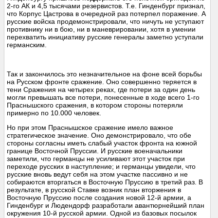
2-го АК и 4,5 тысячами резервистов. Т.е. Гинденбург признал,
что Корпус Цастрова в очередной раз потерпел поражение. А
русские войска продемонстрировали, что ничуть не уступают
противнику ни в бою, ни в маневрировании, хотя в умении
перехватить инициативу русские генералы заметно уступали
германским.
Так и закончилось это незначительное на фоне всей борьбы
на Русском фронте сражение. Оно совершенно теряется в
тени Сражения на четырех реках, где потери за один день
могли превышать все потери, понесенные в ходе всего 1-го
Праснышского сражения, в котором стороны потеряли
примерно по 10.000 человек.
Но при этом Праснышское сражение имело важное
стратегическое значение. Оно демонстрировало, что обе
стороны согласны иметь слабый участок фронта на южной
границе Восточной Пруссии. И русские военачальники
заметили, что германцы не усиливают этот участок при
переходе русских в наступление; и германцы увидели, что
русские вновь ведут себя на этом участке пассивно и не
собираются вторгаться в Восточную Пруссию в третий раз. В
результате, в русской Ставке возник план вторжения в
Восточную Пруссию после создания новой 12-й армии, а
Гинденбург и Людендорф разработали авантюрнейший план
окружения 10-й русской армии. Одной из базовых посылок