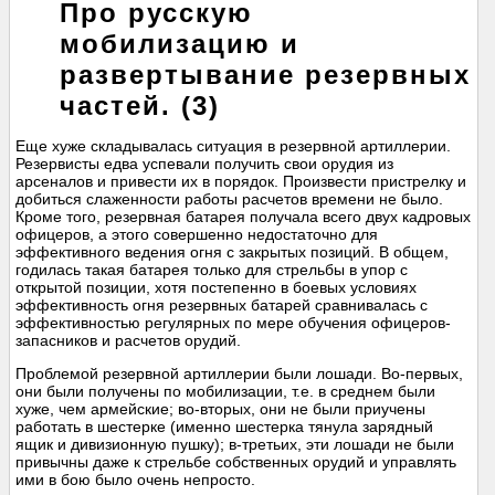
Про русскую
мобилизацию и
развертывание резервных
частей. (3)
Еще хуже складывалась ситуация в резервной артиллерии.
Резервисты едва успевали получить свои орудия из
арсеналов и привести их в порядок. Произвести пристрелку и
добиться слаженности работы расчетов времени не было.
Кроме того, резервная батарея получала всего двух кадровых
офицеров, а этого совершенно недостаточно для
эффективного ведения огня с закрытых позиций. В общем,
годилась такая батарея только для стрельбы в упор с
открытой позиции, хотя постепенно в боевых условиях
эффективность огня резервных батарей сравнивалась с
эффективностью регулярных по мере обучения офицеров-
запасников и расчетов орудий.
Проблемой резервной артиллерии были лошади. Во-первых,
они были получены по мобилизации, т.е. в среднем были
хуже, чем армейские; во-вторых, они не были приучены
работать в шестерке (именно шестерка тянула зарядный
ящик и дивизионную пушку); в-третьих, эти лошади не были
привычны даже к стрельбе собственных орудий и управлять
ими в бою было очень непросто.