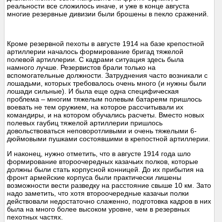
реальности все сложилось иначе, и уже в конце августа
многие резервные дивизии были брошены в пекло сражений.
Кроме резервной пехоты в августе 1914 на базе крепостной
артиллерии началось формирование бригад тяжелой
полевой артиллерии. С кадрами ситуация здесь была
намного лучше. Резервистов брали только на
вспомогательные должности. Затруднения часто возникали с
лошадьми, которых требовалось очень много (и нужны были
лошади сильные). И была еще одна специфическая
проблема – многим тяжелым полевым батареям пришлось
воевать не тем оружием, на которое рассчитывали их
командиры, и на котором обучались расчеты. Вместо новых
полевых гаубиц тяжелой артиллерии пришлось
довольствоваться неповоротливыми и очень тяжелыми 6-
дюймовыми пушками состоявшими в крепостной артиллерии.
И наконец, нужно отметить, что в августе 1914 года шло
формирование второочередных казачьих полков, которые
должны были стать корпусной конницей. До их прибытия на
фронт армейские корпуса были практически лишены
возможности вести разведку на расстояние свыше 10 км. Зато
надо заметить, что хотя второочередные казачьи полки
действовали недостаточно слаженно, подготовка кадров в них
была на много более высоком уровне, чем в резервных
пехотных частях.