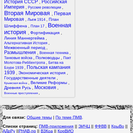
История СССР
Российская
,
Империя
,
,
Русские революции
Вторая Мировая
Первая
,
Мировая
,
,
План
Льеж 1914
Военная
Шлиффена
,
,
План 17
история
,
Фортификация
,
Линия Маннергейма
,
,
Альтернативная История
Межвоенный период
,
Размышления
,
,
Военная техника
,
Полководцы
,
Танковые войска
Пакт
,
Молотова-Риббентропа
Битва на
Польская кампания
,
Бзуре 1939
1939
,
Экономическая история
,
Государственные деятели
,
,
Великие Реформы
,
Крымская война
Московия
Древняя Русь
,
,
,
Военные преступления
Для связи:
Общие темы
|
По теме ПМВ
.
Списки страниц:
ПМВ-приложения
||
ЭИЧЦ
||
ФФВВ
||
КрыВо
||
АДрРу
||
РНАВ-пр
||
В3Коа
||
КорВИО