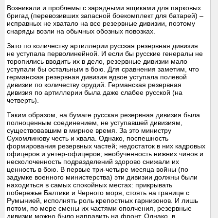
Возникали и проблемы с зарядными ящиками для парковых
бригад (перевозивших запасной боекомплект для батарей) –
исправных не хватало на все резервные дивизии, поэтому
снаряды возли на обычных обозных повозках.
Зато по количеству артиллерии русская резервная дивизия
не уступала перволинейной. И если бы русские генералы не
торопились вводить их в дело, резервные дивизии мало
уступали бы остальным в бою. Для сравнения заметим, что
германская резервная дивизия вдвое уступала полевой
дивизии по количеству орудий. Германская резервная
дивизия по артиллерии была даже слабее русской (на
четверть).
Таким образом, на бумаге русская резервная дивизия была
полноценным соединением, не уступавшей дивизиям,
существовавшим в мирное время. За это министру
Сухомлинову честь и хвала. Однако, поспешность
формирования резервных частей; недостаток в них кадровых
офицеров и унтер-офицеров; необученность нижних чинов и
несколоченность подразделений здорово снижали их
ценность в бою. В первые три-четыре месяца войны (по
задумке военного министерства) эти дивизии должны были
находиться в самых спокойных местах: прикрывать
побережье Балтики и Черного моря, стоять на границе с
Румынией, исполнять роль крепостных гарнизонов. И лишь
потом, по мере смены их частями ополчения, резервные
дивизии можно было направить на фронт. Однако, в