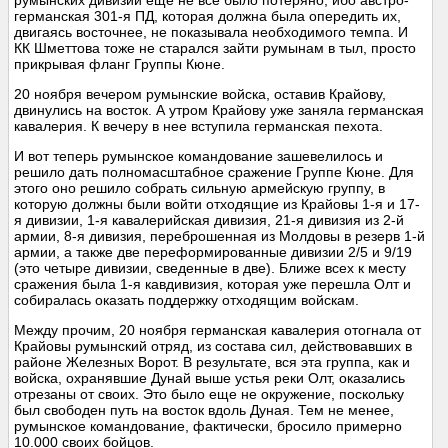
румынских дивизий еще не все было потеряно, ибо австро-
германская 301-я ПД, которая должна была опередить их,
двигаясь восточнее, не показывала необходимого темпа. И
КК Шметтова тоже не старался зайти румынам в тыл, просто
прикрывая фланг Группы Кюне.
20 ноября вечером румынские войска, оставив Крайову,
двинулись на восток. А утром Крайову уже заняла германская
кавалерия. К вечеру в нее вступила германская пехота.
И вот теперь румынское командование зашевелилось и
решило дать полномасштабное сражение Группе Кюне. Для
этого оно решило собрать сильную армейскую группу, в
которую должны были войти отходящие из Крайовы 1-я и 17-
я дивизии, 1-я кавалерийская дивизия, 21-я дивизия из 2-й
армии, 8-я дивизия, переброшенная из Молдовы в резерв 1-й
армии, а также две переформированные дивизии 2/5 и 9/19
(это четыре дивизии, сведенные в две). Ближе всех к месту
сражения была 1-я кавдивизия, которая уже перешла Олт и
собиралась оказать поддержку отходящим войскам.
Между прочим, 20 ноября германская кавалерия отогнала от
Крайовы румынский отряд, из состава сил, действовавших в
районе Железных Ворот. В результате, вся эта группа, как и
войска, охранявшие Дунай выше устья реки Олт, оказались
отрезаны от своих. Это было еще не окружение, поскольку
был свободен путь на восток вдоль Дуная. Тем не менее,
румынское командование, фактически, бросило примерно
10.000 своих бойцов.