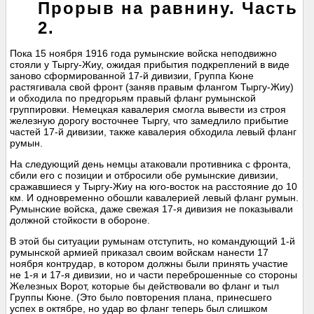
Прорыв на равнину. Часть
2.
Пока 15 ноября 1916 года румынские войска неподвижно
стояли у Тыргу-Жиу, ожидая прибытия подкреплений в виде
заново сформированной 17-й дивизии, Группа Кюне
растягивала свой фронт (заняв правым флангом Тыргу-Жиу)
и обходила по предгорьям правый фланг румынской
группировки. Немецкая кавалерия смогла вывести из строя
железную дорогу восточнее Тыргу, что замедлило прибытие
частей 17-й дивизии, также кавалерия обходила левый фланг
румын.
На следующий день немцы атаковали противника с фронта,
сбили его с позиции и отбросили обе румынские дивизии,
сражавшиеся у Тыргу-Жиу на юго-восток на расстояние до 10
км. И одновременно обошли кавалерией левый фланг румын.
Румынские войска, даже свежая 17-я дивизия не показывали
должной стойкости в обороне.
В этой бы ситуации румынам отступить, но командующий 1-й
румынской армией приказал своим войскам нанести 17
ноября контрудар, в котором должны были принять участие
не 1-я и 17-я дивизии, но и части переброшенные со стороны
Железных Ворот, которые бы действовали во фланг и тыл
Группы Кюне. (Это было повторения плана, принесшего
успех в октябре, но удар во фланг теперь был слишком