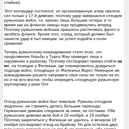
слабым).
Этот контрудар состоялся, но организованную атаку хватило
сил только у 17-й дивизии, поэтому удар завершился отходом
румынских войск, т.е. принес лишь большие потери, в то
время как на флангах немцы еще продвинулись вперед.
Поэтому румынским войскам пришлось растягивать фронт и
загибать фланги. Кроме того, отряд, который должен был
нанести удар в тыл немцам, не успел подойти к полю
сражения.
Теперь румынскому командованию стало ясно, что
продолжение борьбы у Тыргу-Жиу приведет лишь к
окружению и разгрому. Поэтому последовал приказ отойти
на
юг
, на позицию у Филиаши, где планировалось дождаться
подхода войск, отходящих от Железных Ворот. Немецкое же
командование решило направить свои силы не только на юг,
но и на юго-восток, чтобы опередить отходящую румынскую
группировку у реки Олт.
Отход румынских войск был тяжелым. Румыны отходили
медленно, не стремясь делать большие переходы.
Германские дивизии следовали за ними, не отставая. Обе
румынские дивизии вели бой и 18 ноября, и 19 ноября.
Поэтому закрепиться у Филиаши не удалось, и вечером 19
ноября последовал отход на Крайову. Но для остатков двух