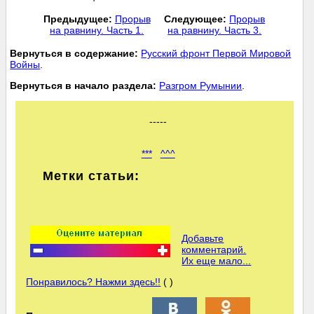
Предыдущее:
Прорыв
Следующее:
Прорыв
на равнину. Часть 1.
на равнину. Часть 3.
Вернуться в содержание:
Русский фронт Первой Мировой
Войны
.
Вернуться в начало раздела:
Разгром Румынии
.
-----
***
^^^
Метки статьи:
Добавьте
комментарий.
Их еще мало...
Понравилось? Нажми здесь!!
( )