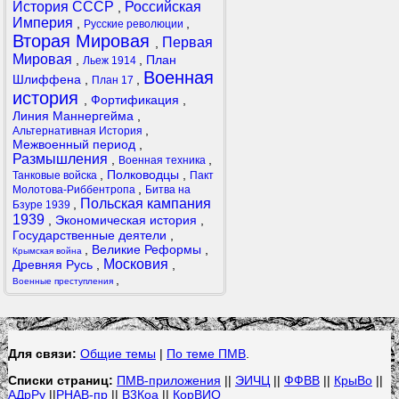
История СССР
Российская
,
Империя
,
,
Русские революции
Вторая Мировая
Первая
,
Мировая
,
,
План
Льеж 1914
Военная
Шлиффена
,
,
План 17
история
,
Фортификация
,
Линия Маннергейма
,
,
Альтернативная История
Межвоенный период
,
Размышления
,
,
Военная техника
,
Полководцы
,
Танковые войска
Пакт
,
Молотова-Риббентропа
Битва на
Польская кампания
,
Бзуре 1939
1939
,
Экономическая история
,
Государственные деятели
,
,
Великие Реформы
,
Крымская война
Московия
Древняя Русь
,
,
,
Военные преступления
Для связи:
Общие темы
|
По теме ПМВ
.
Списки страниц:
ПМВ-приложения
||
ЭИЧЦ
||
ФФВВ
||
КрыВо
||
АДрРу
||
РНАВ-пр
||
В3Коа
||
КорВИО