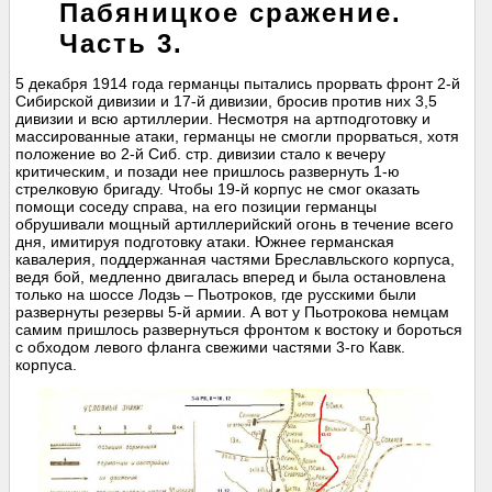
Пабяницкое сражение.
Часть 3.
5 декабря 1914 года германцы пытались прорвать фронт 2-й
Сибирской дивизии и 17-й дивизии, бросив против них 3,5
дивизии и всю артиллерии. Несмотря на артподготовку и
массированные атаки, германцы не смогли прорваться, хотя
положение во 2-й Сиб. стр. дивизии стало к вечеру
критическим, и позади нее пришлось развернуть 1-ю
стрелковую бригаду. Чтобы 19-й корпус не смог оказать
помощи соседу справа, на его позиции германцы
обрушивали мощный артиллерийский огонь в течение всего
дня, имитируя подготовку атаки. Южнее германская
кавалерия, поддержанная частями Бреславльского корпуса,
ведя бой, медленно двигалась вперед и была остановлена
только на шоссе Лодзь – Пьотроков, где русскими были
развернуты резервы 5-й армии. А вот у Пьотрокова немцам
самим пришлось развернуться фронтом к востоку и бороться
с обходом левого фланга свежими частями 3-го Кавк.
корпуса.