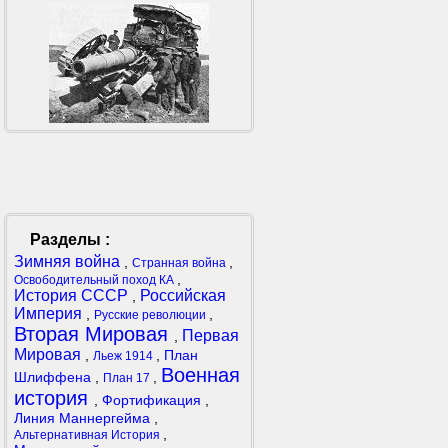
Разделы :
Зимняя война
,
,
Странная война
,
Освободительный поход КА
История СССР
Российская
,
Империя
,
,
Русские революции
Вторая Мировая
Первая
,
Мировая
,
,
План
Льеж 1914
Военная
Шлиффена
,
,
План 17
история
,
Фортификация
,
Линия Маннергейма
,
,
Альтернативная История