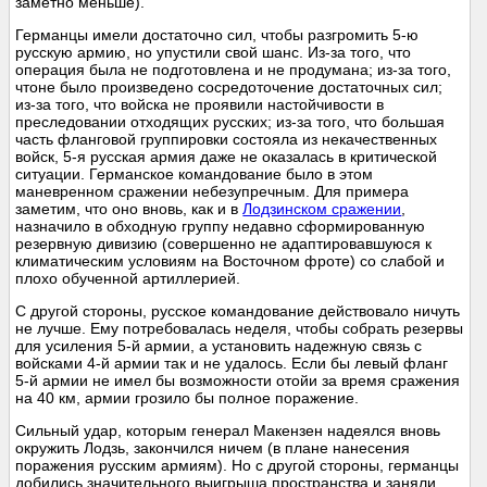
заметно меньше).
Германцы имели достаточно сил, чтобы разгромить 5-ю
русскую армию, но упустили свой шанс. Из-за того, что
операция была не подготовлена и не продумана; из-за того,
чтоне было произведено сосредоточение достаточных сил;
из-за того, что войска не проявили настойчивости в
преследовании отходящих русских; из-за того, что большая
часть фланговой группировки состояла из некачественных
войск, 5-я русская армия даже не оказалась в критической
ситуации. Германское командование было в этом
маневренном сражении небезупречным. Для примера
заметим, что оно вновь, как и в
Лодзинском сражении
,
назначило в обходную группу недавно сформированную
резервную дивизию (совершенно не адаптировавшуюся к
климатическим условиям на Восточном фроте) со слабой и
плохо обученной артиллерией.
С другой стороны, русское командование действовало ничуть
не лучше. Ему потребовалась неделя, чтобы собрать резервы
для усиления 5-й армии, а установить надежную связь с
войсками 4-й армии так и не удалось. Если бы левый фланг
5-й армии не имел бы возможности отойи за время сражения
на 40 км, армии грозило бы полное поражение.
Сильный удар, которым генерал Макензен надеялся вновь
окружить Лодзь, закончился ничем (в плане нанесения
поражения русским армиям). Но с другой стороны, германцы
добились значительного выигрыша пространства и заняли