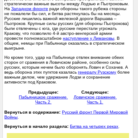
стратегически важные высоты между Лодзью и Пьотроковым.
На
Западном фронте
ради обороны такого рубежа стороны
не пожалели бы сил, и битва растянулась бы на месяцы.
Русские лишились важной железной дороги Варшава –
Пьотроков. Крупные силы русских (для обороны Пьотрокова)
были отвлечены с юга, где русские перестали угрожать
Кракову, что позволило 4-й австро-венгерской армии
провести полномасштабное
наступление у Лимановы
. В
общем, немцы при Пабьянице оказались в стратегическом
выигрыне.
Но кроме того, удар на Пабьянице отвлек внимание обеих
сторон от сражения в Ловичском районе, особенно силы
русских, которым нечем было оборонять Лович и Сохачев. А
ведь оборона этих пугктов казалась
генералу Рузскому
более
важным делом, чем удержание Лодзи и сохранение
активности под Краковом.
Предыдущее:
Следующее:
Пабьяницкое сражение.
Ловичское сражение.
Часть 2.
Часть 1.
Вернуться в содержание:
Русский фронт Первой Мировой
Войны
.
Вернуться в начало раздела:
Битва на четырех реках
.