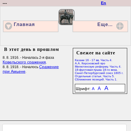
---
En
Главная
Еще...
В этот день в прошлом
Свежее на сайте
8. 8. 1916. - Началась 2-я фаза
Казаки 16 - 17 вв. Часть 4.
Ковельского сражения
.
А.А. Керсновский про
Сражение
8. 8. 1918. - Началось
Милютинскую реформу. Часть 4.
18-фунтовая пушка 18-го века.
при Амьене
.
Санкт-Петербургский союз 1805 г.
Отдельные статьи. Часть 5.
Сближение позиций. Часть 1.
A
A
Шрифт:
A