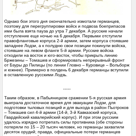
Однако бои этого дня окончательно измотали германцев,
поэтому для перегруппировки войск и подвоза боеприпасов
ими была взята пауза до утра 7 декабря. А русские начали
отступление еще ночью на 6 декабря. Первыми отступили
правофланговые корпуса 2-й армии, затем корпуса стоявшие
западнее Лодзи, а к полудню свои позиции покинули войска,
стоявшие на левом фланге 5-й армии. Русские войска
отходили на восток и юго-восток, чтобы прикрыть линию
Бржезины – Томашев и сформировать непрерывный фронт
от Бзуры до Пилицы (по линии Гловно – Куровице – Вольборж
и южнее). Примерно в полдень 6 декабря германцы вступили
в оставленную русскими Лодзь.
-----
Таким образом, в Пабьяницком сражении 5-я русская армия
выиграла достаточное время для эвакуации Лодзи, для
подготовки тыловых позиций и для выхода в район Пьотроков
– Томашев сил 4-й армии (14-й, 3-й Кавказский корпуса,
Гвардейский кавалерийский корпус). И при этом русским
удалось изрядно потрепать силы противника (обе стороны
потеряли по 15 – 20 тысяч человек, но германцы захватили
десяток орудий; правда, официальные потери германцев