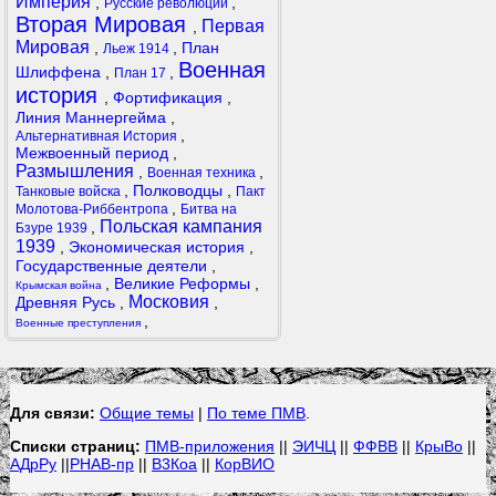
Империя
,
,
Русские революции
Вторая Мировая
Первая
,
Мировая
,
,
План
Льеж 1914
Военная
Шлиффена
,
,
План 17
история
,
Фортификация
,
Линия Маннергейма
,
,
Альтернативная История
Межвоенный период
,
Размышления
,
,
Военная техника
,
Полководцы
,
Танковые войска
Пакт
,
Молотова-Риббентропа
Битва на
Польская кампания
,
Бзуре 1939
1939
,
Экономическая история
,
Государственные деятели
,
,
Великие Реформы
,
Крымская война
Московия
Древняя Русь
,
,
,
Военные преступления
Для связи:
Общие темы
|
По теме ПМВ
.
Списки страниц:
ПМВ-приложения
||
ЭИЧЦ
||
ФФВВ
||
КрыВо
||
АДрРу
||
РНАВ-пр
||
В3Коа
||
КорВИО