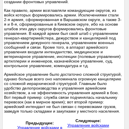
создании фронтовых управлений.
Как правило, армии возглавляли командующие округов, из
войск которых формировались армии. Исключениями стали
2-я армия, сформированная в Варшавском округе, а также 3-
я и 8-я, сформированные в Киевском округе, ибо на основе
штабов этих двух округов формировались фронтовые
управления. В каждой армии был свой штаб с управлением
генерал-квартирмейстера, дежурством и канцелярией под
управлением дежурного генерала, управлением военных
сообщений и связи. Кроме того, в аппарат армейского
управления входили интендантство, медицинское и
ветеринарное управление, инспекции (полевые управления)
артиллерии и инженеров, казначейское управление, суд,
контрольное управление, комендатура и т.д.
Армейское управление было достаточно сложной структурой,
однако больше всего оно напоминала огромную канцелярию
со сложной иерархической структурой. Главным было
удобство делопроизводства и управления армейским
хозяйством, а не эффективность управления армией в бою.
Вот первый пример: служба связи подчинялась начальнику
перевозок (как в мирное время); вот второй пример:
армейский интендант не был связан с перевозками грузов,
заведуя только складами и закупками у местного населения.
Следующее:
Предыдущее:
Управление войсками
Управление войсками в