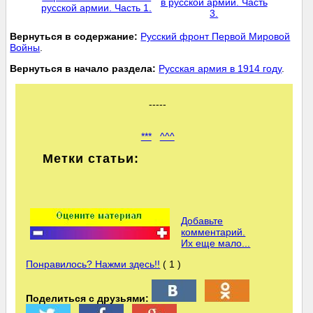
в русской армии. Часть
русской армии. Часть 1.
3.
Вернуться в содержание:
Русский фронт Первой Мировой
Войны
.
Вернуться в начало раздела:
Русская армия в 1914 году
.
-----
***
^^^
Метки статьи:
Добавьте
комментарий.
Их еще мало...
Понравилось? Нажми здесь!!
( 1 )
Поделиться с друзьями: