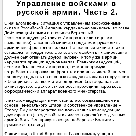
Управление войсками в
русской армии. Часть 2.
С началом войны ситуация с управлением вооруженными
силами Российской Империи кардинально менялась: во главе
Действующей армии становился Верховный
Главнокомандующий (лично Император или лицо, им
назначенное), а военный министр продолжал руководить
армией вне фронтовой полосы. Т.е. военный министр так и
оставался интендантом, а за все его ошибки в планировании
должен был отвечать другой человек. К тому же в армии
нарушался принцип единоначалия. Главнокомандующий,
если им был не сам Император, не мог напрямую
потребовать отправки на фронт тех или иных частей; не мог
напрямую сделать на военных заводах заказы на вооружение
и боеприпасы. За всем этим он должен был обращаться в
министерство, а далее эти запросы проходили через весь
бюрократический аппарат военного министерства.
Главнокомандующий имел свой штаб, создававшийся на
основе Генерального Штаба, и собственное управление –
Ставку. Ему непосредственно подчинялись командующие
двух фронтов (в ходе войны их число выросло) и отдельных
армий (6-я и 7-я, прикрывающие побережье Балтики и
румынскую границу).
Фактически, в Штаб Верховного Главнокомандующего