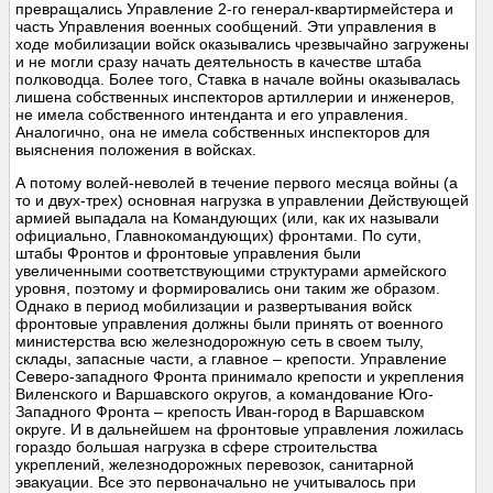
превращались Управление 2-го генерал-квартирмейстера и
часть Управления военных сообщений. Эти управления в
ходе мобилизации войск оказывались чрезвычайно загружены
и не могли сразу начать деятельность в качестве штаба
полководца. Более того, Ставка в начале войны оказывалась
лишена собственных инспекторов артиллерии и инженеров,
не имела собственного интенданта и его управления.
Аналогично, она не имела собственных инспекторов для
выяснения положения в войсках.
А потому волей-неволей в течение первого месяца войны (а
то и двух-трех) основная нагрузка в управлении Действующей
армией выпадала на Командующих (или, как их называли
официально, Главнокомандующих) фронтами. По сути,
штабы Фронтов и фронтовые управления были
увеличенными соответствующими структурами армейского
уровня, поэтому и формировались они таким же образом.
Однако в период мобилизации и развертывания войск
фронтовые управления должны были принять от военного
министерства всю железнодорожную сеть в своем тылу,
склады, запасные части, а главное – крепости. Управление
Северо-западного Фронта принимало крепости и укрепления
Виленского и Варшавского округов, а командование Юго-
Западного Фронта – крепость Иван-город в Варшавском
округе. И в дальнейшем на фронтовые управления ложилась
гораздо большая нагрузка в сфере строительства
укреплений, железнодорожных перевозок, санитарной
эвакуации. Все это первоначально не учитывалось при