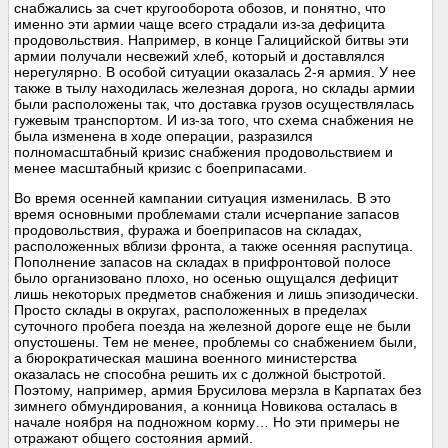
снабжались за счет кругооборота обозов, и понятно, что
именно эти армии чаще всего страдали из-за дефицита
продовольствия. Например, в конце Галицийской битвы эти
армии получали несвежий хлеб, который и доставлялся
нерегулярно. В особой ситуации оказалась 2-я армия. У нее
также в тылу находилась железная дорога, но склады армии
были расположены так, что доставка грузов осуществлялась
гужевым транспортом. И из-за того, что схема снабжения не
была изменена в ходе операции, разразился
полномасштабный кризис снабжения продовольствием и
менее масштабный кризис с боеприпасами.
Во время осенней кампании ситуация изменилась. В это
время основными проблемами стали исчерпание запасов
продовольствия, фуража и боеприпасов на складах,
расположенных вблизи фронта, а также осенняя распутица.
Пополнение запасов на складах в прифронтовой полосе
было организовано плохо, но осенью ощущался дефицит
лишь некоторых предметов снабжения и лишь эпизодически.
Просто склады в округах, расположенных в пределах
суточного пробега поезда на железной дороге еще не были
опустошены. Тем не менее, проблемы со снабжением были,
а бюрократическая машина военного министерства
оказалась не способна решить их с должной быстротой.
Поэтому, например, армия Брусилова мерзла в Карпатах без
зимнего обмундирования, а конница Новикова осталась в
начале ноября на подножном корму… Но эти примеры не
отражают общего состояния армий.