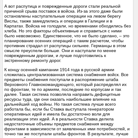
А вот распутица и поврежденные дороги стали реальной
причиной срыва поставок в войска. Из-за этого даже были
остановлены наступательные операции на левом берегу
Вислы, также замедлились и операции в Галиции и в
Карпатах. Войска не голодали, но временами обходились без
хлеба. Но это факторы объективные и справиться с ними
было невозможно. Единственное, что не было сделано, – это
планирование осенних операций с таким расчетом, чтобы
противник страдал от распутицы сильнее. Германцы в этом
смысле преуспели больше. Они и наступали по менее
поврежденным дорогам, и лучше подготовились к
экстренному ремонту дорог.
К концу осенней кампании 1914 года в русской армии
сложилась централизованная система снабжения войск. Все
предметы снабжения поступали в распоряжение штаба
Верховного Главнокомандующего, который распределял их
по фронтам, те по армиям, последние по корпусам и так
далее. Такая система позволяла направить дефицитные
ресурсы туда, где они оказать наибольшее влияние на
дальнейший ход войны. Но такая система лучше всего
работала бы, если бы Ставка выступала генератором
оперативных идей и имела бы достаточно воли для
реализации этих идей. А в реальности Ставка делила
недостаточные объемы предметов снабжения между
фронтами в зависимости от заявленных ими потребностей, и
точно так же поступали штабы фронтов. В результате, лучше