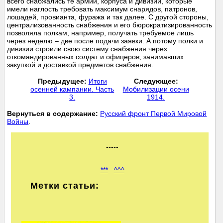
всего снабжались те армии, корпуса и дивизии, которые
имели наглость требовать максимум снарядов, патронов,
лошадей, провианта, фуража и так далее. С другой стороны,
централизованность снабжения и его бюрократизированность
позволяла полкам, например, получать требуемое лишь
через неделю – две после подачи заявки. А потому полки и
дивизии строили свою систему снабжения через
откомандированных солдат и офицеров, занимавших
закупкой и доставкой предметов снабжения.
Предыдущее:
Итоги
Следующее:
осенней кампании. Часть
Мобилизации осени
3.
1914.
Вернуться в содержание:
Русский фронт Первой Мировой
Войны
.
-----
***
^^^
Метки статьи: