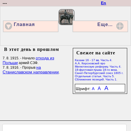
---
En
Главная
Еще...
В этот день в прошлом
Свежее на сайте
отхода из
7. 8. 1915. - Начало
Казаки 16 - 17 вв. Часть 4.
Польши
армий СЗФ.
А.А. Керсновский про
на
Милютинскую реформу. Часть 4.
7. 8. 1916. - Прорыв
18-фунтовая пушка 18-го века.
Станиславском направлении
.
Санкт-Петербургский союз 1805 г.
Отдельные статьи. Часть 5.
Сближение позиций. Часть 1.
A
A
Шрифт:
A