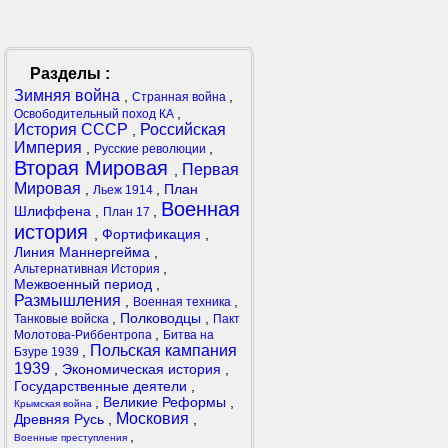
Разделы :
Зимняя война
,
,
Странная война
,
Освободительный поход КА
История СССР
Российская
,
Империя
,
,
Русские революции
Вторая Мировая
Первая
,
Мировая
,
,
План
Льеж 1914
Военная
Шлиффена
,
,
План 17
история
,
Фортификация
,
Линия Маннергейма
,
,
Альтернативная История
Межвоенный период
,
Размышления
,
,
Военная техника
,
Полководцы
,
Танковые войска
Пакт
,
Молотова-Риббентропа
Битва на
Польская кампания
,
Бзуре 1939
1939
,
Экономическая история
,
Государственные деятели
,
,
Великие Реформы
,
Крымская война
Московия
Древняя Русь
,
,
,
Военные преступления