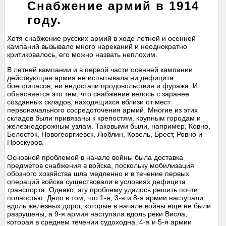
Снабжение армий в 1914
году.
Хотя снабжение русских армий в ходе летней и осенней
кампаний вызывало много нареканий и неоднократно
критиковалось, его можно назвать неплохим.
В летней кампании и в первой части осенней кампании
действующая армия не испытывала ни дефицита
боеприпасов, ни недостачи продовольствия и фуража. И
объясняется это тем, что снабжение велось с заранее
созданных складов, находящихся вблизи от мест
первоначального сосредоточения армий. Многие из этих
складов были привязаны к крепостям, крупным городам и
железнодорожным узлам. Таковыми были, например, Ковно,
Белосток, Новогеоргиевск, Люблин, Ковель, Брест, Ровно и
Проскуров.
Основной проблемой в начале войны была доставка
предметов снабжения в войска, поскольку мобилизация
обозного хозяйства шла медленно и в течение первых
операций войска существовали в условиях дефицита
транспорта. Однако, эту проблему удалось решить почти
полностью. Дело в том, что 1-я, 3-я и 8-я армии наступали
вдоль железных дорог, которые в начале войны еще не были
разрушены, а 9-я армия наступала вдоль реки Висла,
которая в среднем течении судоходна. 4-я и 5-я армии