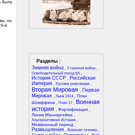
а была
ва, но
 9-й
Разделы :
Зимняя война
,
,
Странная война
,
Освободительный поход КА
История СССР
Российская
,
Империя
,
,
Русские революции
Вторая Мировая
Первая
,
Мировая
,
,
План
Льеж 1914
Военная
Шлиффена
,
,
План 17
история
,
Фортификация
,
Линия Маннергейма
,
,
Альтернативная История
Межвоенный период
,
Размышления
,
,
Военная техника
,
Полководцы
,