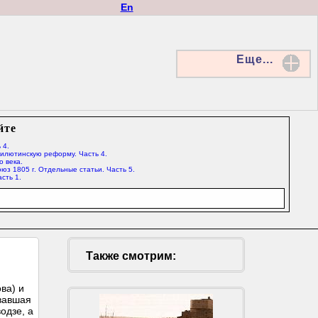
En
Еще...
йте
 4.
Милютинскую реформу. Часть 4.
о века.
юз 1805 г. Отдельные статьи. Часть 5.
сть 1.
Также смотрим:
ва) и
ывавшая
одзе, а