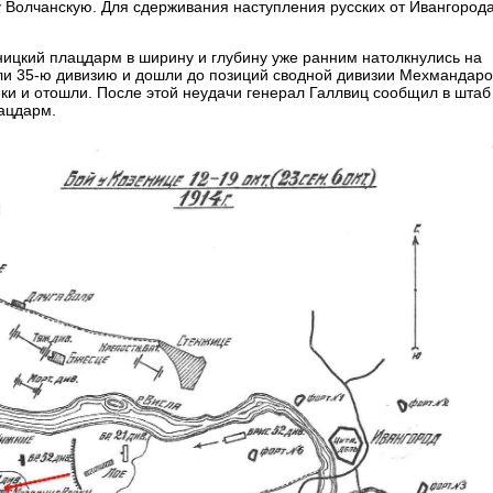
у Волчанскую. Для сдерживания наступления русских от Ивангород
ницкий плацдарм в ширину и глубину уже ранним натолкнулись на
ли 35-ю дивизию и дошли до позиций сводной дивизии Мехмандаро
еки и отошли. После этой неудачи генерал Галлвиц сообщил в штаб
лацдарм.