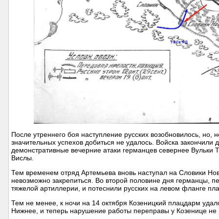
После утреннего боя наступление русских возобновилось, но, 
значительных успехов добиться не удалось. Войска закончили 
демонстративные вечерние атаки германцев севернее Вульки Т
Вислы.
Тем временем отряд Артемьева вновь наступал на Словики Нове
невозможно закрепиться. Во второй половине дня германцы, п
тяжелой артиллерии, и потеснили русских на левом фланге пл
Тем не менее, к ночи на 14 октября Козеницкий плацдарм удал
Нижнее, и теперь нарушение работы переправы у Козенице не 