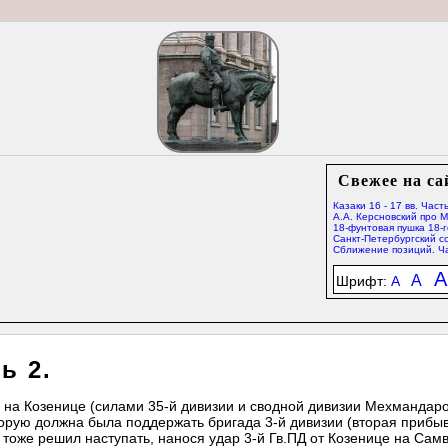
Свежее на са
Казаки 16 - 17 вв. Часть
А.А. Керсновский про 
18-фунтовая пушка 18-г
Санкт-Петербургский со
Сближение позиций. Ча
A
A
Шрифт:
A
ь 2.
на Козенице (силами 35-й дивизии и сводной дивизии Мехмандаро
оторую должна была поддержать бригада 3-й дивизии (вторая приб
 тоже решил наступать, нанося удар 3-й Гв.ПД от Козенице на Самв