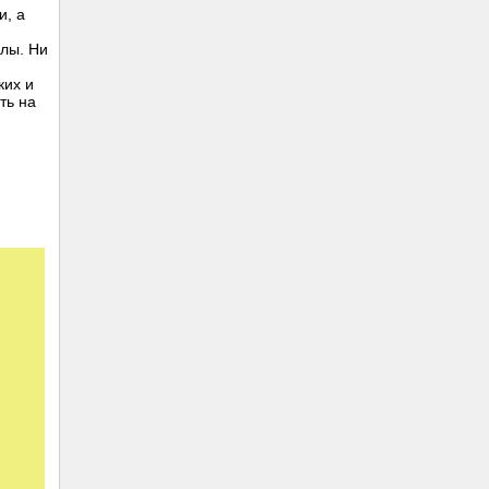
и, а
слы. Ни
ких и
ть на