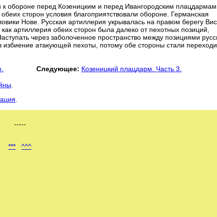
и к обороне перед Козеницким и перед Ивангородским плацдармам
 обеих сторон условия благоприятствовали обороне. Германская
ловики Нове. Русская артиллерия укрывалась на правом берегу Ви
к как артиллерия обеих сторон была далеко от пехотных позиций,
Наступать через заболоченное пространство между позициями русс
 избиение атакующей пехоты, потому обе стороны стали переходи
.
Следующее:
Козеницкий плацдарм. Часть 3.
ойны
.
рация
.
-----
***
^^^