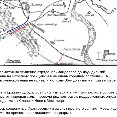
несмотря на усиление отряда Мехмандарова до двух дивизий,
день на исходных позициях и в не очень хорошем состоянии. А
ыржинской едва не привели к отходу 35-й дивизии на правый бере
 и Бржезницу. Удалось приблизиться к этим пунктам, но в болоте 
ерегруппировав силы, провели ряд контратак, поддержанных огнем
ацдарма от Словики Нове к Мозолице.
ось соеденить с Ивангородским за счет прочного занятия Мозолице
могло привести к ликвидации плацдарма.