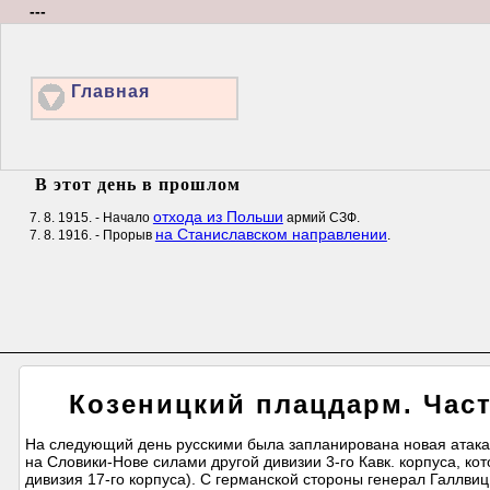
---
Главная
В этот день в прошлом
отхода из Польши
7. 8. 1915. - Начало
армий СЗФ.
на Станиславском направлении
7. 8. 1916. - Прорыв
.
Козеницкий плацдарм. Част
На следующий день русскими была запланирована новая атака 
на Словики-Нове силами другой дивизии 3-го Кавк. корпуса, к
дивизия 17-го корпуса). С германской стороны генерал Галлвиц