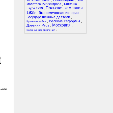
Танковые войска
Пакт
,
Молотова-Риббентропа
Битва на
Польская кампания
,
Бзуре 1939
1939
,
Экономическая история
,
Государственные деятели
,
,
Великие Реформы
,
Крымская война
Московия
Древняя Русь
,
,
,
Военные преступления
г
было