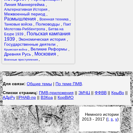
Линия Маннергейма
,
,
Альтернативная История
Межвоенный период
,
Размышления
,
,
Военная техника
,
Полководцы
,
Танковые войска
Пакт
,
Молотова-Риббентропа
Битва на
Польская кампания
,
Бзуре 1939
1939
,
Экономическая история
,
Государственные деятели
,
,
Великие Реформы
,
Крымская война
Московия
Древняя Русь
,
,
,
Военные преступления
Для связи:
Общие темы
|
По теме ПМВ
.
Списки страниц:
ПМВ-приложения
||
ЭИЧЦ
||
ФФВВ
||
КрыВо
||
АДрРу
||
РНАВ-пр
||
В3Коа
||
КорВИО
Немного истории
2013 - 2017 (
l
,
s
,
v
)