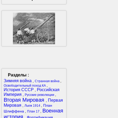
Разделы :
Зимняя война
,
,
Странная война
,
Освободительный поход КА
История СССР
Российская
,
Империя
,
,
Русские революции
Вторая Мировая
Первая
,
Мировая
,
,
План
Льеж 1914
Военная
Шлиффена
,
,
План 17
история
,
Фортификация
,