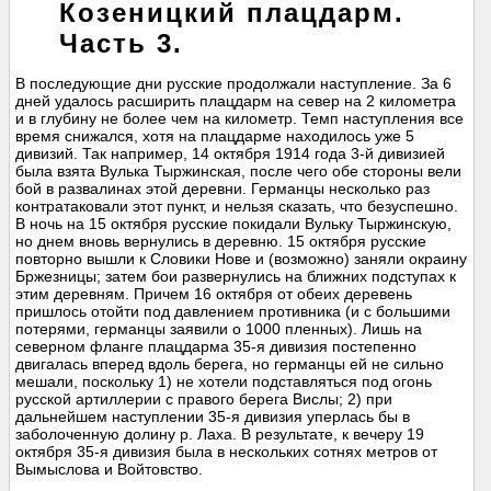
Козеницкий плацдарм.
Часть 3.
В последующие дни русские продолжали наступление. За 6
дней удалось расширить плацдарм на север на 2 километра
и в глубину не более чем на километр. Темп наступления все
время снижался, хотя на плацдарме находилось уже 5
дивизий. Так например, 14 октября 1914 года 3-й дивизией
была взята Вулька Тыржинская, после чего обе стороны вели
бой в развалинах этой деревни. Германцы несколько раз
контратаковали этот пункт, и нельзя сказать, что безуспешно.
В ночь на 15 октября русские покидали Вульку Тыржинскую,
но днем вновь вернулись в деревню. 15 октября русские
повторно вышли к Словики Нове и (возможно) заняли окраину
Бржезницы; затем бои развернулись на ближних подступах к
этим деревням. Причем 16 октября от обеих деревень
пришлось отойти под давлением противника (и с большими
потерями, германцы заявили о 1000 пленных). Лишь на
северном фланге плацдарма 35-я дивизия постепенно
двигалась вперед вдоль берега, но германцы ей не сильно
мешали, поскольку 1) не хотели подставляться под огонь
русской артиллерии с правого берега Вислы; 2) при
дальнейшем наступлении 35-я дивизия уперлась бы в
заболоченную долину р. Лаха. В результате, к вечеру 19
октября 35-я дивизия была в нескольких сотнях метров от
Вымыслова и Войтовство.