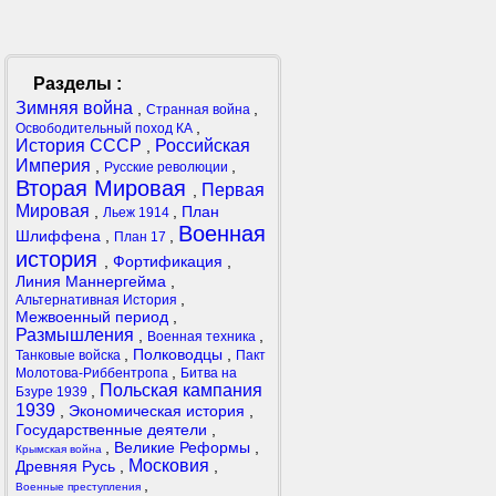
Разделы :
Зимняя война
,
,
Странная война
,
Освободительный поход КА
История СССР
Российская
,
Империя
,
,
Русские революции
Вторая Мировая
Первая
,
Мировая
,
,
План
Льеж 1914
Военная
Шлиффена
,
,
План 17
история
,
Фортификация
,
Линия Маннергейма
,
,
Альтернативная История
Межвоенный период
,
Размышления
,
,
Военная техника
,
Полководцы
,
Танковые войска
Пакт
,
Молотова-Риббентропа
Битва на
Польская кампания
,
Бзуре 1939
1939
,
Экономическая история
,
Государственные деятели
,
,
Великие Реформы
,
Крымская война
Московия
Древняя Русь
,
,
,
Военные преступления