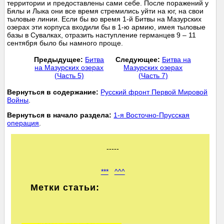
территории и предоставлены сами себе. После поражений у
Бялы и Лыка они все время стремились уйти на юг, на свои
тыловые линии. Если бы во время 1-й Битвы на Мазурских
озерах эти корпуса входили бы в 1-ю армию, имея тыловые
базы в Сувалках, отразить наступление германцев 9 – 11
сентября было бы намного проще.
Предыдущее:
Битва
Следующее:
Битва на
на Мазурских озерах
Мазурских озерах
(Часть 5)
(Часть 7)
Вернуться в содержание:
Русский фронт Первой Мировой
Войны
.
Вернуться в начало раздела:
1-я Восточно-Прусская
операция
.
-----
***
^^^
Метки статьи: