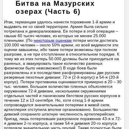
Битва на Мазурских
озерах (Часть 6)
Итак, германцам удалось нанести поражение 1-й армии и
выдавить ее со своей территории. Армия была сильно
потрепана и деморализована. Ее потери в этой операции –
свыше 60 тысяч человек, из которых не менее 25.000
пленными. (По
некоторым оценкам
потери могли достигать
100.000 человек – около 50% армии, но всей видимости эти
оценки завышены, ибо такие потери возможны при полном
разгроме, а не при отступлении в относительном порядке. К
тому же из этих потерь 50.000 должны были приходиться на
раненых, а эвакуировать такое количество раненых
физически было невозможно!) В ходе боев были
разгромлены и в последствие расформированы две русские
резервные пехотные дивизии: 72-я (2-й корпус) и 54-я (20-й
корпус). Потери противника оцениваются примерно в 20 – 30
тыс. человек. Большое количество пленных объясняется
окружением 72-й дивизии, несколькими окружениями
отдельных частей и паническим бегством русских корпусов в
течение 12 и 13 сентября. Но, хотя отход 1-й армии
сопровождался значительными потерями в живой силе,
артиллерия отступила вполне организованно. Большинство
дивизий сохранило штатную численность артиллерийских
бригад, лишь потерпевшие разгромное поражение 43-я и 72-
я дивизии 2-го корпуса, а также 54-я дивизия 20-го корпуса
потеряли значительную часть орудий. Также полностью были