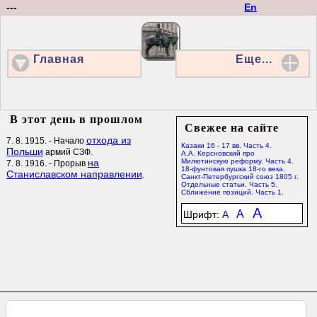
---
En
Главная
Еще...
В этот день в прошлом
Свежее на сайте
отхода из
7. 8. 1915. - Начало
Казаки 16 - 17 вв. Часть 4.
Польши
армий СЗФ.
А.А. Керсновский про
на
Милютинскую реформу. Часть 4.
7. 8. 1916. - Прорыв
18-фунтовая пушка 18-го века.
Станиславском направлении
.
Санкт-Петербургский союз 1805 г.
Отдельные статьи. Часть 5.
Сближение позиций. Часть 1.
A
A
Шрифт:
A