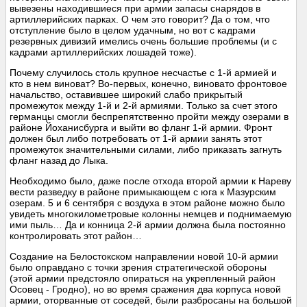
вывезены находившиеся при армии запасы снарядов в
артиллерийских парках. О чем это говорит? Да о том, что
отступление было в целом удачным, но вот с кадрами
резервных дивизий имелись очень большие проблемы (и с
кадрами артиллерийских лошадей тоже).
Почему случилось столь крупное несчастье с 1-й армией и
кто в нем виноват? Во-первых, конечно, виновато фронтовое
начальство, оставившее широкий слабо прикрытый
промежуток между 1-й и 2-й армиями. Только за счет этого
германцы смогли беспрепятственно пройти между озерами в
районе Йоханисбурга и выйти во фланг 1-й армии. Фронт
должен был либо потребовать от 1-й армии занять этот
промежуток значительными силами, либо приказать загнуть
фланг назад до Лыка.
Необходимо было, даже после отхода второй армии к Нареву
вести разведку в районе примыкающем с юга к Мазурским
озерам. 5 и 6 сентября с воздуха в этом районе можно было
увидеть многокилометровые колонны немцев и поднимаемую
ими пыль… Да и конница 2-й армии должна была постоянно
контролировать этот район…
Создание на Белостокском направлении новой 10-й армии
было оправдано с точки зрения стратегической обороны
(этой армии предстояло опираться на укрепленный район
Осовец - Гродно), но во время сражения два корпуса новой
армии, оторванные от соседей, были разбросаны на большой