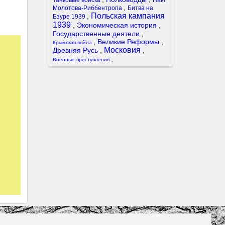
Танковые войска
Пакт
,
Молотова-Риббентропа
Битва на
Польская кампания
,
Бзуре 1939
1939
,
Экономическая история
,
Государственные деятели
,
,
Великие Реформы
,
Крымская война
Московия
Древняя Русь
,
,
,
Военные преступления