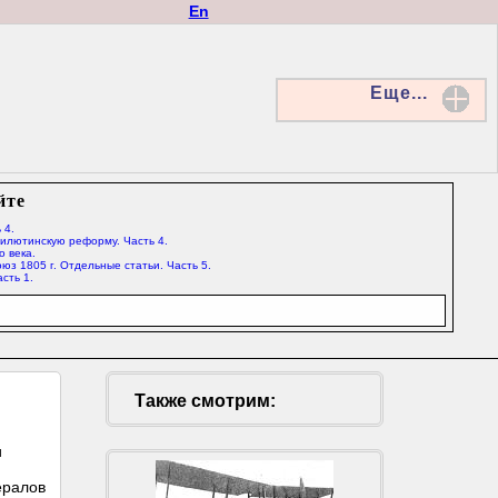
En
Еще...
йте
 4.
Милютинскую реформу. Часть 4.
о века.
юз 1805 г. Отдельные статьи. Часть 5.
сть 1.
Также смотрим:
и
ералов