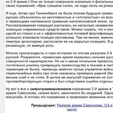
из 2-й армии.) Они не только совершали огромные и фатальные
своих поражений: «Враг слишком силен, не надо лезть на рожо
И еще, битва при Танненберге не была похожа будущие сражен
русских объяснялось их неготовностью и «отсталостью» их вое
и германцами напоминало сражения наполеоновской эпохи, пр
Рассматриваемая операция распалась на несколько независимы
помощью современных средств связи. Можно сказать, что и кон
одной из сторон и не с эффективностью полевой фортификации
успешно) атаковала позиции противника. Тем не менее, именн
тяжелую артиллерию, располагая ее на закрытых позициях. В д
решающую, но важную роль.
Многие пропагандисты и горе-историки по итогам разгрома 2-
русской. Разумеется, германская армия оказалась сильнее рус
совокупности характеристик. Но ни о каком тотальном превосхо
постепенно учились превращать превосходство в технике в такт
германцев не было), германцы заметно лучше управляли войска
перволинейных войск при этом оказалась примерно равной (бега
весьма слаб и не стоек. В целом же масштаб поражения не со
противоборствующих сторон и был следствием ошибок отдельны
Ну вот и все о
запрограммированном
поражении 2-й армии в 
армии Самсонова, скорее всего, закончился бы неудачей. Одна
масштаба. А потому это поражение и привлекает внимание исто
Предыдущее:
Разгром армии Самсонова. (13-я
часть)