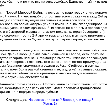
 ошибки, но и не учились на этих ошибках. Единственный их вывод
н!»
ия Первой Мировой Войны, а потому не надо говорить, что пораж
нной науки. Ничего подобного. Больше всего сражение между 2-й 
авда с соответствующим увеличением размеров поля боя.
х боев, во время которых усилия войск не были скоординированы
ечный успех в этом сражении был связан не с огневым превосходс
, а с быстротой марша и натиском пехоты, которая бесстрашно (и
о в сражении против 2-й армии германца стали активно применять
вухдневных боях за Уздау огонь артиллерии сыграл, возможно не
й армии делают вывод о тотальном превосходстве германской арми
ской. Да она вообще была самой сильной в Европе, если брать по
дстве говорить нельзя. У германцев было техническое превосходст
ический перевес (хотя никакого явного тактического преимущества
ми (в данном сражении) и водили войска. Стойкость и выучка
ли с поля боя в равной степени и те, и другие), а ландвер оказал
ответствовал объективной «разнице в классе» между армиями
х и случайных обстоятельств.
Танненбергском сражении. Соотношение сил было таким, что похо
ко, неожиданно для всех он закончился провалом грандиозного
риков, но в первую очередь публики.
Следующее:
На восток или на юг? Вперед или назад?
(Часть 1)