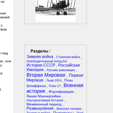
 из
ение
армией
 с
твом
Разделы :
и над
Зимняя война
,
,
Странная война
,
во, они
Освободительный поход КА
История СССР
Российская
 у
,
Империя
,
,
Русские революции
ся
Вторая Мировая
Первая
,
Мировая
,
,
План
Льеж 1914
Военная
Шлиффена
,
,
План 17
д
история
,
Фортификация
,
Линия Маннергейма
,
,
Альтернативная История
Межвоенный период
,
Размышления
,
,
Военная техника
,
Полководцы
,