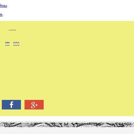
ойны
.
ия
.
-----
***
^^^