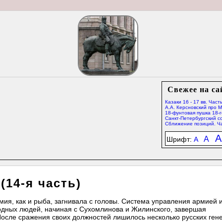
Свежее на са
Казаки 16 - 17 вв. Часть
А.А. Керсновский про 
18-фунтовая пушка 18-г
Санкт-Петербургский со
Сближение позиций. Ча
A
A
Шрифт:
A
(14-я часть)
мия, как и рыба, загнивала с головы. Система управления армией 
дных людей, начиная с Сухомлинова и Жилинского, завершая
осле сражения своих должностей лишилось несколько русских ген