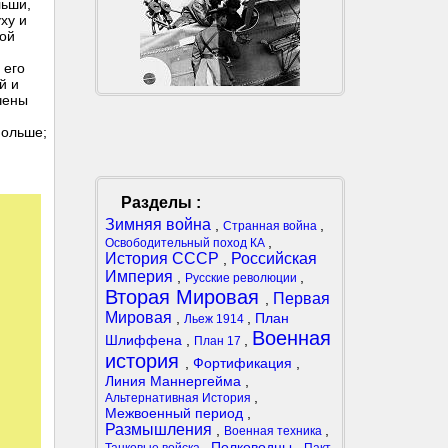
льши,
ху и
кой
 его
й и
чены
Польше;
Разделы :
Зимняя война
,
,
Странная война
,
Освободительный поход КА
История СССР
Российская
,
Империя
,
,
Русские революции
Вторая Мировая
Первая
,
Мировая
,
,
План
Льеж 1914
Военная
Шлиффена
,
,
План 17
история
,
Фортификация
,
Линия Маннергейма
,
,
Альтернативная История
Межвоенный период
,
Размышления
,
,
Военная техника
,
Полководцы
,