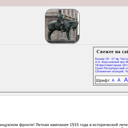
Свежее на са
Казаки 16 - 17 вв. Часть
А.А. Керсновский про 
18-фунтовая пушка 18-г
Санкт-Петербургский со
Сближение позиций. Ча
A
A
Шрифт:
A
анцузском фронте! Летная кампания 1915 года в исторической лит