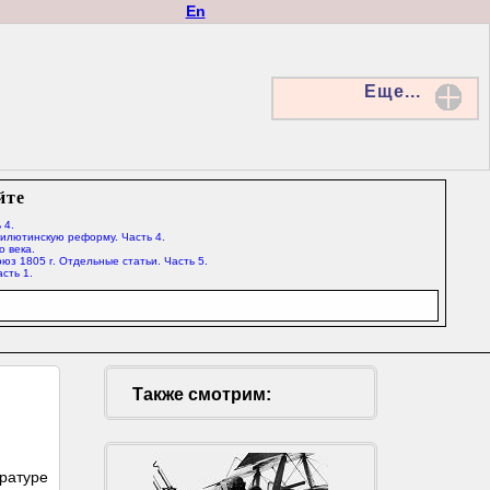
En
Еще...
йте
 4.
Милютинскую реформу. Часть 4.
о века.
юз 1805 г. Отдельные статьи. Часть 5.
сть 1.
Также смотрим:
ературе