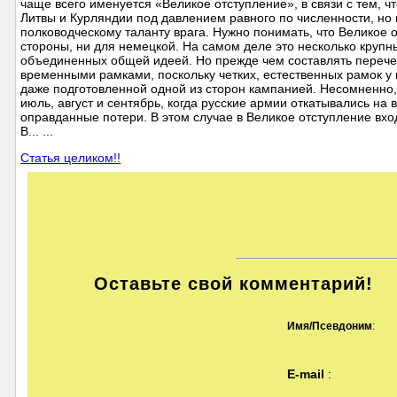
чаще всего именуется «Великое отступление», в связи с тем, ч
Литвы и Курляндии под давлением равного по численности, но 
полководческому таланту врага. Нужно понимать, что Великое 
стороны, ни для немецкой. На самом деле это несколько крупн
объединенных общей идеей. Но прежде чем составлять перечен
временными рамками, поскольку четких, естественных рамок у н
даже подготовленной одной из сторон кампанией. Несомненно,
июль, август и сентябрь, когда русские армии откатывались на
оправданные потери. В этом случае в Великое отступление в
В... ...
Статья целиком!!
Оставьте свой комментарий!
Имя/Псевдоним
:
E-mail
: