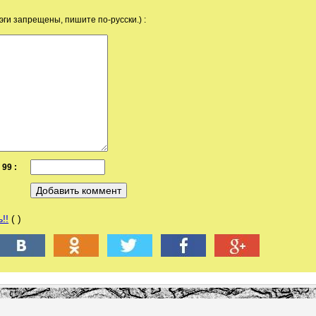
эги запрещены, пишите по-русски.) :
99 :
!!
( )