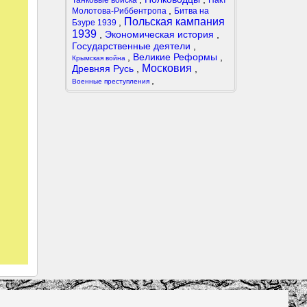
Танковые войска
Пакт
,
Молотова-Риббентропа
Битва на
Польская кампания
,
Бзуре 1939
1939
,
Экономическая история
,
Государственные деятели
,
,
Великие Реформы
,
Крымская война
Московия
Древняя Русь
,
,
,
Военные преступления