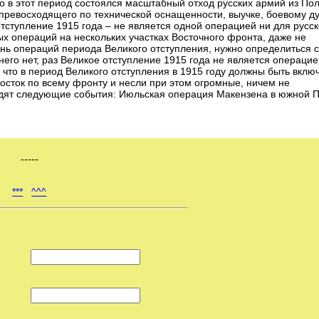
то в этот период состоялся масштабный отход русских армий из По
превосходящего по технической оснащенности, выучке, боевому ду
отступление 1915 года – не является одной операцией ни для русс
ых операций на нескольких участках Восточного фронта, даже не
ь операций периода Великого отступления, нужно определиться с
его нет, раз Великое отступление 1915 года не является операцие
 что в период Великого отступления в 1915 году должны быть вклю
 восток по всему фронту и несли при этом огромные, ничем не
ходят следующие события: Июльская операция Макензена в южной 
-----
***
^^^