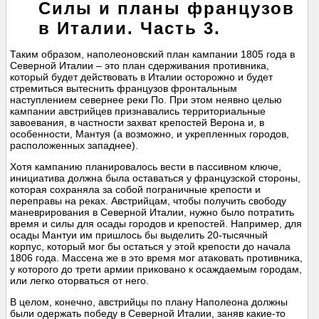
Силы и планы французов
в Италии. Часть 3.
Таким образом, наполеоновский план кампании 1805 года в
Северной Италии – это план сдерживания противника,
который будет действовать в Италии осторожно и будет
стремиться вытеснить французов фронтальным
наступлением севернее реки По. При этом неявно целью
кампании австрийцев признавались территориальные
завоевания, в частности захват крепостей Верона и, в
особенности, Мантуя (а возможно, и укрепленных городов,
расположенных западнее).
Хотя кампанию планировалось вести в пассивном ключе,
инициатива должна была оставаться у французской стороны,
которая сохраняла за собой пограничные крепости и
переправы на реках. Австрийцам, чтобы получить свободу
маневрирования в Северной Италии, нужно было потратить
время и силы для осады городов и крепостей. Например, для
осады Мантуи им пришлось бы выделить 20-тысячный
корпус, который мог бы остаться у этой крепости до начала
1806 года. Массена же в это время мог атаковать противника,
у которого до трети армии приковано к осаждаемым городам,
или легко оторваться от него.
В целом, конечно, австрийцы по плану Наполеона должны
были одержать победу в Северной Италии, заняв какие-то