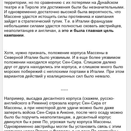
территории, но по сравнению с их потерями на Дунайском
театре и в Тироле эти достижения были бы незначительными.
И одновременно достаточно высокой была вероятность, что
Массене удастся истощить силы противника и кампания
зайдет в стратегический тупик. Т.е. в Италии французам
небольшими силами удастся полностью сковать австрийцев,
неаполитанцев и англичан, а
это и была главная цель
кампании
.
Хотя, нужно признать, положение корпуса Массены в
Северной Италии было уязвимым. И в еще более уязвимом
положении находился корпус Сен-Сира. Слишком далеко
друг от друга находились эти корпуса, и слишком много было
морских побережий с неплохими портами в Италии. При этом
вариантов действий у коалиционных сил было немало.
-----
Например, высадка десантного корпуса (скажем, русско-
английского в Римини) отрезала корпус Сен-Сира от
Массены, а при некоторой доле удачи можно было даже
запереть войска Сен-Сира в Анконе, после чего осаду можно
было бы поручить неаполитанцам, а десантный корпус
двинулся бы к реке По, угрожая тылу корпуса Массены.
Одновременно австрийцы могли бы установить связь с этим