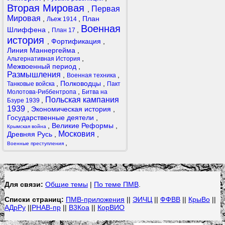
Вторая Мировая
Первая
,
Мировая
,
,
План
Льеж 1914
Военная
Шлиффена
,
,
План 17
история
,
Фортификация
,
Линия Маннергейма
,
,
Альтернативная История
Межвоенный период
,
Размышления
,
,
Военная техника
,
Полководцы
,
Танковые войска
Пакт
,
Молотова-Риббентропа
Битва на
Польская кампания
,
Бзуре 1939
1939
,
Экономическая история
,
Государственные деятели
,
,
Великие Реформы
,
Крымская война
Московия
Древняя Русь
,
,
,
Военные преступления
Для связи:
Общие темы
|
По теме ПМВ
.
Списки страниц:
ПМВ-приложения
||
ЭИЧЦ
||
ФФВВ
||
КрыВо
||
АДрРу
||
РНАВ-пр
||
В3Коа
||
КорВИО