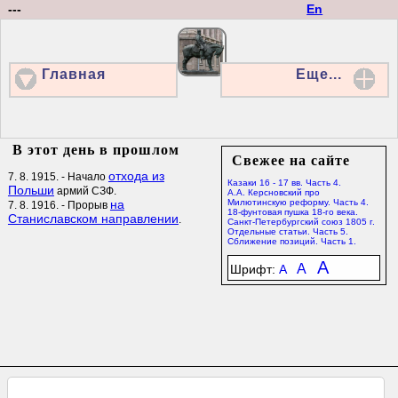
---
En
Главная
Еще...
В этот день в прошлом
Свежее на сайте
отхода из
7. 8. 1915. - Начало
Казаки 16 - 17 вв. Часть 4.
Польши
армий СЗФ.
А.А. Керсновский про
на
Милютинскую реформу. Часть 4.
7. 8. 1916. - Прорыв
18-фунтовая пушка 18-го века.
Станиславском направлении
.
Санкт-Петербургский союз 1805 г.
Отдельные статьи. Часть 5.
Сближение позиций. Часть 1.
A
A
Шрифт:
A