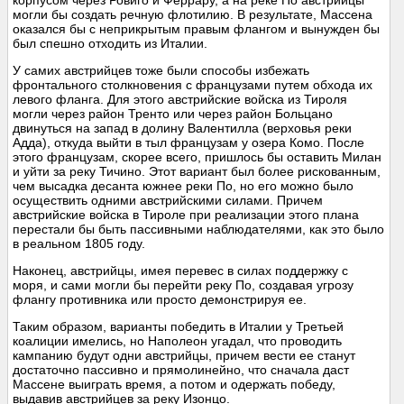
корпусом через Ровиго и Феррару, а на реке По австрийцы
могли бы создать речную флотилию. В результате, Массена
оказался бы с неприкрытым правым флангом и вынужден бы
был спешно отходить из Италии.
У самих австрийцев тоже были способы избежать
фронтального столкновения с французами путем обхода их
левого фланга. Для этого австрийские войска из Тироля
могли через район Тренто или через район Больцано
двинуться на запад в долину Валентилла (верховья реки
Адда), откуда выйти в тыл французам у озера Комо. После
этого французам, скорее всего, пришлось бы оставить Милан
и уйти за реку Тичино. Этот вариант был более рискованным,
чем высадка десанта южнее реки По, но его можно было
осуществить одними австрийскими силами. Причем
австрийские войска в Тироле при реализации этого плана
перестали бы быть пассивными наблюдателями, как это было
в реальном 1805 году.
Наконец, австрийцы, имея перевес в силах поддержку с
моря, и сами могли бы перейти реку По, создавая угрозу
флангу противника или просто демонстрируя ее.
Таким образом, варианты победить в Италии у Третьей
коалиции имелись, но Наполеон угадал, что проводить
кампанию будут одни австрийцы, причем вести ее станут
достаточно пассивно и прямолинейно, что сначала даст
Массене выиграть время, а потом и одержать победу,
выдавив австрийцев за реку Изонцо.