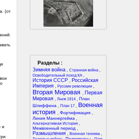
. (от
ений.
авать
Разделы :
де
Зимняя война
,
,
Странная война
,
Освободительный поход КА
свои
История СССР
Российская
,
го
Империя
,
,
Русские революции
Вторая Мировая
Первая
,
Мировая
,
,
План
Льеж 1914
Военная
Шлиффена
,
,
План 17
история
,
Фортификация
,
Линия Маннергейма
,
,
Альтернативная История
 и
Межвоенный период
,
Размышления
,
,
Военная техника
три
,
Полководцы
,