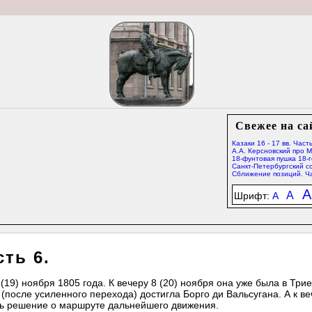
Свежее на са
Казаки 16 - 17 вв. Часть
А.А. Керсновский про 
18-фунтовая пушка 18-г
Санкт-Петербургский со
Сближение позиций. Ча
A
A
Шрифт:
A
ть 6.
(19) ноября 1805 года. К вечеру 8 (20) ноября она уже была в Три
 (после усиленного перехода) достигла Борго ди Вальсугана. А к ве
ть решение о маршруте дальнейшего движения.