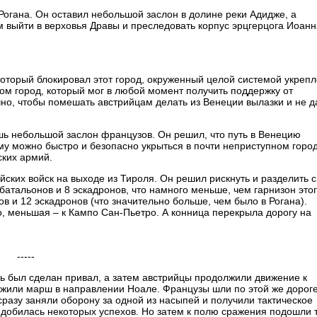
Рогана. Он оставил небольшой заслон в долине реки Адидже, а
м выйти в верховья Дравы и преследовать корпус эрцгерцога Иоанна
оторый блокировал этот город, окруженный целой системой укрепл
ом город, который мог в любой момент получить поддержку от
чно, чтобы помешать австрийцам делать из Венеции вылазки и не д
ишь небольшой заслон французов. Он решил, что путь в Венецию
ому можно быстро и безопасно укрыться в почти неприступном горо
ских армий.
ских войск на выходе из Тироля. Он решил рискнуть и разделить 
атальонов и 8 эскадронов, что намного меньше, чем гарнизон это
в и 12 эскадронов (что значительно больше, чем было в Рогана).
, меньшая – к Кампо Сан-Пьетро. А конница перекрыла дорогу на
-----
сь был сделан привал, а затем австрийцы продолжили движение к
олжили марш в направлении Ноале. Французы шли по этой же дороге
сразу заняли оборону за одной из насыпей и получили тактическое
 добилась некоторых успехов. Но затем к полю сражения подошли 