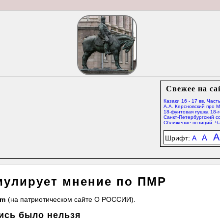
Свежее на са
Казаки 16 - 17 вв. Часть
А.А. Керсновский про 
18-фунтовая пушка 18-г
Санкт-Петербургский со
Сближение позиций. Ча
A
A
Шрифт:
A
мулирует мнение по ПМР
tm
(на патриотическом сайте О РОССИИ).
ись было нельзя