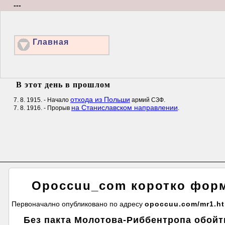
---
Главная
В этот день в прошлом
отхода из Польши
7. 8. 1915. - Начало
армий СЗФ.
на Станиславском направлении
7. 8. 1916. - Прорыв
.
Оpoccuu_com коротко фор
Первоначално опубликовано по адресу
opoccuu.com/mr1.h
Без пакта Молотова-Риббентропа обойт