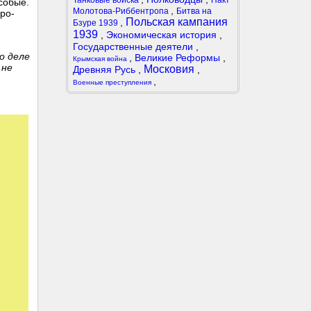
Танковые войска
Пакт
собые.
,
Молотова-Риббентропа
Битва на
ро-
Польская кампания
,
Бзуре 1939
1939
,
Экономическая история
,
Государственные деятели
,
о деле
,
Великие Реформы
,
Крымская война
 не
Московия
Древняя Русь
,
,
,
Военные преступления