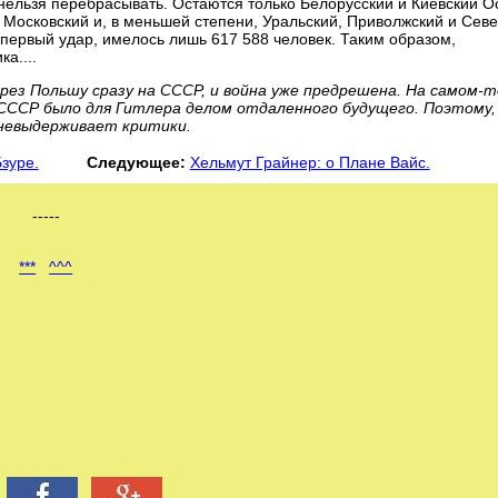
нельзя перебрасывать. Остаются только Белорусский и Киевский О
, Московский и, в меньшей степени, Уральский, Приволжский и Севе
 первый удар, имелось лишь 617 588 человек. Таким образом,
а....
ез Польшу сразу на СССР, и война уже предрешена. На самом-т
 СССР было для Гитлера делом отдаленного будущего. Поэтому,
 невыдерживает критики.
зуре.
Следующее:
Хельмут Грайнер: о Плане Вайс.
-----
***
^^^