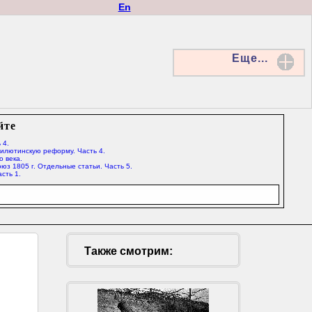
En
Еще...
йте
 4.
Милютинскую реформу. Часть 4.
о века.
юз 1805 г. Отдельные статьи. Часть 5.
сть 1.
Также смотрим: