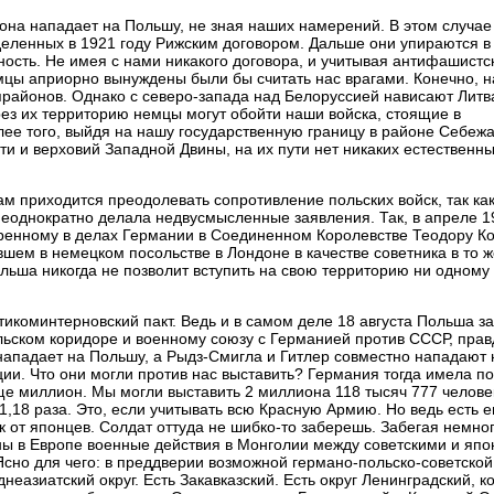
а нападает на Польшу, не зная наших намерений. В этом случае
деленных в 1921 году Рижским договором. Дальше они упираются в
ность. Не имея с нами никакого договора, и учитывая антифашистс
мцы априорно вынуждены были бы считать нас врагами. Конечно, н
прайонов. Однако с северо-запада над Белоруссией нависают Литв
ез их территорию немцы могут обойти наши войска, стоящие в
ее того, выйдя на нашу государственную границу в районе Себежа
ти и верховий Западной Двины, на их пути нет никаких естественн
 приходится преодолевать сопротивление польских войск, так ка
 неоднократно делала недвусмысленные заявления. Так, в апреле 1
еренному в делах Германии в Соединенном Королевстве Теодору К
шем в немецком посольстве в Лондоне в качестве советника в то 
ольша никогда не позволит вступить на свою территорию ни одному
икоминтерновский пакт. Ведь и в самом деле 18 августа Польша з
льском коридоре и военному союзу с Германией против СССР, прав
 нападает на Польшу, а Рыдз-Смигла и Гитлер совместно нападают 
и. Что они могли против нас выставить? Германия тогда имела п
ще миллион. Мы могли выставить 2 миллиона 118 тысяч 777 челове
1,18 раза. Это, если учитывать всю Красную Армию. Но ведь есть 
от японцев. Солдат оттуда не шибко-то заберешь. Забегая немно
йны в Европе военные действия в Монголии между советскими и яп
Ясно для чего: в преддверии возможной германо-польско-советско
днеазиатский округ. Есть Закавказский. Есть округ Ленинградский, к