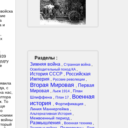
 войска
кие
а
а и
,
ых
к
939
Разделы :
ордту
Зимняя война
,
,
Странная война
же
,
Освободительный поход КА
История СССР
Российская
,
Империя
,
,
Русские революции
аявила
Вторая Мировая
Первая
,
да, с
Мировая
,
,
План
Льеж 1914
на нас,
Военная
олтора
Шлиффена
,
,
План 17
к. То
история
,
Фортификация
,
еще
Линия Маннергейма
,
го
,
Альтернативная История
онскими
Межвоенный период
,
й войны
Размышления
,
,
Военная техника
оторый
,
Полководцы
,