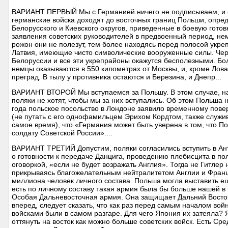
ВАРИАНТ ПЕРВЫЙ Мы с Германией ничего не подписываем, и он
германские войска доходят до восточных границ Польши, опре
Белорусского и Киевского округов, приведенные в боевую готов
заявления советских руководителей в предвоенный период, не
рожон они не полезут, тем более находясь перед полосой укре
Латвия, имеющие чисто символические вооруженные силы. Чер
Белоруссии и все эти укрепрайоны окажутся бесполезными. Бол
немцы оказываются в 550 километрах от Москвы, и, кроме Лова
преград. В тылу у противника остаются и Березина, и Днепр...
ВАРИАНТ ВТОРОЙ Мы вступаемся за Польшу. В этом случае, нам
поляки не хотят, чтобы мы за них вступались. Об этом Польша
года польское посольство в Лондоне заявило временному пов
(не путать с его однофамильцем Эрихом Кордтом, также служив
самое время), что «Германия может быть уверена в том, что П
солдату Советской России»....
ВАРИАНТ ТРЕТИЙ Допустим, поляки согласились вступить в Ант
о готовности к передаче Данцига, проведению плебисцита в по
оговоркой, «если не будет возражать Англия». Тогда не Гитлер
прикрываясь благожелательным нейтралитетом Англии и Франци
миллиона человек личного состава. Польша могла выставить е
есть по личному составу такая армия была бы больше нашей в 
Особая Дальневосточная армия. Она защищает Дальний Восток 
вперед, следует сказать, что как раз перед самым началом во
войсками были в самом разгаре. Для чего Япония их затеяла? 
оттянуть на восток как можно больше советских войск. Есть Сре