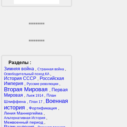
=======
=======
Разделы :
Зимняя война
,
,
Странная война
,
Освободительный поход КА
История СССР
Российская
,
Империя
,
,
Русские революции
Вторая Мировая
Первая
,
Мировая
,
,
План
Льеж 1914
Военная
Шлиффена
,
,
План 17
история
,
Фортификация
,
Линия Маннергейма
,
,
Альтернативная История
Межвоенный период
,
Размышления