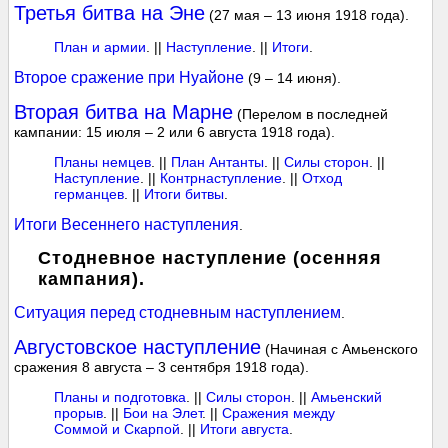
Третья битва на Эне
(27 мая – 13 июня 1918 года).
План и армии
. ||
Наступление
. ||
Итоги
.
Второе сражение при Нуайоне
(9 – 14 июня).
Вторая битва на Марне
(Перелом в последней
кампании: 15 июля – 2 или 6 августа 1918 года).
Планы немцев
. ||
План Антанты
. ||
Силы сторон
. ||
Наступление
. ||
Контрнаступление
. ||
Отход
германцев
. ||
Итоги битвы
.
Итоги Весеннего наступления
.
Стодневное наступление (осенняя
кампания).
Ситуация перед стодневным наступлением
.
Августовское наступление
(Начиная с Амьенского
сражения 8 августа – 3 сентября 1918 года).
Планы и подготовка
. ||
Силы сторон
. ||
Амьенский
прорыв
. ||
Бои на Элет
. ||
Сражения между
Соммой и Скарпой
. ||
Итоги августа
.