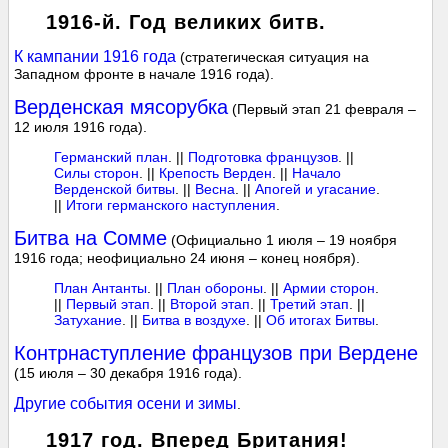
1916-й. Год великих битв.
К кампании 1916 года
(стратегическая ситуация на
Западном фронте в начале 1916 года).
Верденская мясорубка
(Первый этап 21 февраля –
12 июля 1916 года).
Германский план
. ||
Подготовка французов
. ||
Силы сторон
. ||
Крепость Верден
. ||
Начало
Верденской битвы
. ||
Весна
. ||
Апогей и угасание
.
||
Итоги германского наступления
.
Битва на Сомме
(Официально 1 июля – 19 ноября
1916 года; неофициально 24 июня – конец ноября).
План Антанты
. ||
План обороны
. ||
Армии сторон
.
||
Первый этап
. ||
Второй этап
. ||
Третий этап
. ||
Затухание
. ||
Битва в воздухе
. ||
Об итогах Битвы
.
Контрнаступление французов при Вердене
(15 июля – 30 декабря 1916 года).
Другие события осени и зимы
.
1917 год. Вперед Британия!