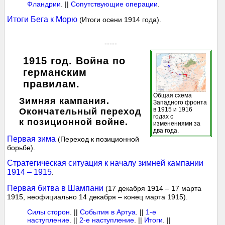
Фландрии
. ||
Сопутствующие операции
.
Итоги Бега к Морю
(Итоги осени 1914 года).
-----
1915 год. Война по
германским
правилам.
Общая схема
Зимняя кампания.
Западного фронта
в 1915 и 1916
Окончательный переход
годах с
к позиционной войне.
изменениями за
два года.
Первая зима
(Переход к позиционной
борьбе).
Стратегическая ситуация к началу зимней кампании
1914 – 1915
.
Первая битва в Шампани
(17 декабря 1914 – 17 марта
1915, неофициально 14 декабря – конец марта 1915).
Силы сторон
. ||
События в Артуа
. ||
1-е
наступление
. ||
2-е наступление
. ||
Итоги
. ||