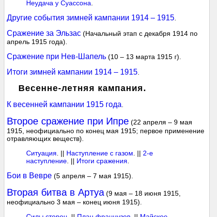
Неудача у Суассона
.
Другие события зимней кампании 1914 – 1915
.
Сражение за Эльзас
(Начальный этап с декабря 1914 по
апрель 1915 года).
Сражение при Нев-Шапель
(10 – 13 марта 1915 г).
Итоги зимней кампании 1914 – 1915
.
Весенне-летняя кампания.
К весенней кампании 1915 года
.
Второе сражение при Ипре
(22 апреля – 9 мая
1915, неофициально по конец мая 1915; первое применение
отравляющих веществ).
Ситуация
. ||
Наступление с газом
. ||
2-е
наступление
. ||
Итоги сражения
.
Бои в Вевре
(5 апреля – 7 мая 1915).
Вторая битва в Артуа
(9 мая – 18 июня 1915,
неофициально 3 мая – конец июня 1915).
Силы сторон
. ||
План французов
. ||
Майское