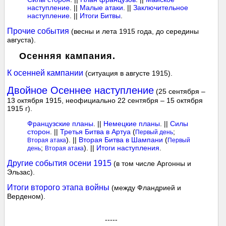
наступление
. ||
Малые атаки
. ||
Заключительное
наступление
. ||
Итоги Битвы
.
Прочие события
(весны и лета 1915 года, до середины
августа).
Осенняя кампания.
К осенней кампании
(ситуация в августе 1915).
Двойное Осеннее наступление
(25 сентября –
13 октября 1915, неофициально 22 сентября – 15 октября
1915 г).
Французские планы
. ||
Немецкие планы
. ||
Силы
сторон
. ||
Третья Битва в Артуа
(
;
Первый день
). ||
Вторая Битва в Шампани
(
Вторая атака
Первый
;
). ||
Итоги наступления
.
день
Вторая атака
Другие события осени 1915
(в том числе Аргонны и
Эльзас).
Итоги второго этапа войны
(между Фландрией и
Верденом).
-----