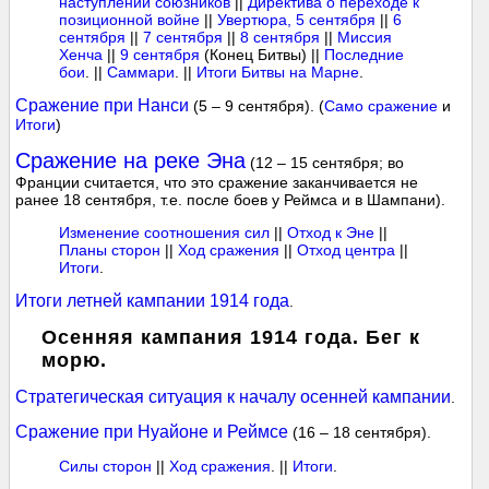
наступлении союзников
||
Директива о переходе к
позиционной войне
||
Увертюра, 5 сентября
||
6
сентября
||
7 сентября
||
8 сентября
||
Миссия
Хенча
||
9 сентября
(Конец Битвы) ||
Последние
бои
. ||
Саммари
. ||
Итоги Битвы на Марне
.
Сражение при Нанси
(5 – 9 сентября). (
Само сражение
и
Итоги
)
Сражение на реке Эна
(12 – 15 сентября; во
Франции считается, что это сражение заканчивается не
ранее 18 сентября, т.е. после боев у Реймса и в Шампани).
Изменение соотношения сил
||
Отход к Эне
||
Планы сторон
||
Ход сражения
||
Отход центра
||
Итоги
.
Итоги летней кампании 1914 года
.
Осенняя кампания 1914 года. Бег к
морю.
Стратегическая ситуация к началу осенней кампании
.
Сражение при Нуайоне и Реймсе
(16 – 18 сентября).
Силы сторон
||
Ход сражения
. ||
Итоги
.