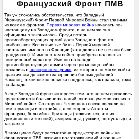
Французский Фронт ПМВ
Так уж сложились обстоятельства, что Западный
(Французский) Фронт Первой Мировой Войны стал главным
из всех ее фронтов.
Первая мировая война
началась по-
настоящему на Западном фронте, и на нем же она
официально закончилась. Среди потерь
противоборствующих армий доля Западного фронта
наибольшая. Все ключевые битвы Первой мировой
состоялись именно во Франции (хотя далеко не все они были
грандиозны). И именно там война приобрела полностью
позиционный характер. Именно на западе
противоборствующие армии через три месяца войны
оказались в
позиционном тупике
, из которого не могли выйти
практически до самого завершения боевых действий.
Наконец, технические новинки внедрялись, как правило, тоже
на Западе.
А еще Западный фронт интересен тем, что на нем сражались
представители большинства наций, активно участвовавших в
Мировой войне. Со стороны Четверного союза воевали на
нем германцы и австрийцы, а со стороны Антанты –
французы, бельгийцы, британцы (включая тех, что из
доминионов и колоний), американцы, русские, португальцы и
так далее.
В этом цикле будут рассмотрена предыстория войны на
французском ТВД, включая подготовку армий и военные