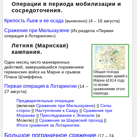
Операции в периода мобилизации и
сосредоточения.
Крепость Льеж и ее осада
(вынесено) (4 – 16 августа)
Сражение при Мюльхаузене
(Из раздела «Первая
операция в Лотарингии»)
Летняя (Марнская)
кампания.
Один месяц чисто маневренных
действий, завершившийся поражением
германских войск на Марне и срывом
Общая похода
германских армий к
Плана Шлиффена.
Марне в1914 году
со всеми
Первая операция в Лотарингии
(14 –
сражениями этого
27 августа).
периода.
Предварительные операции
(включая
Сражение при Мюльхаузене
) ||
Силы
сторон
||
Наступление к Саару
||
Сражение при
Моранже
||
Преследование к Эпиналю
(и
Мозелю) ||
Сражение за Шармский проход
||
Итоги сражения за Лотарингию
.
Большое пограничное сражение
(17 – 24