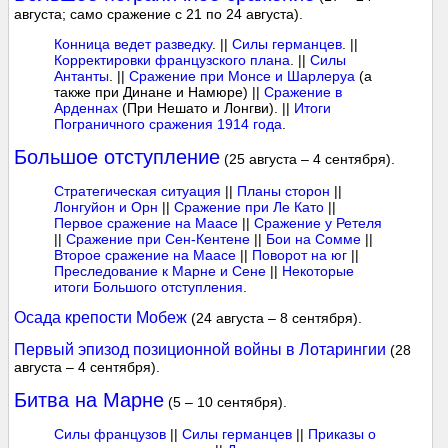
августа; само сражение с 21 по 24 августа).
Конница ведет разведку
. ||
Силы германцев
. ||
Корректировки французского плана
. ||
Силы
Антанты
. ||
Сражение при Монсе и Шарлеруа
(а
также при Динане и Намюре) ||
Сражение в
Арденнах
(При Нешато и Лонгви). ||
Итоги
Пограничного сражения 1914 года
.
Большое отступление
(25 августа – 4 сентября).
Стратегическая ситуация
||
Планы сторон
||
Лонгуйон и Орн
||
Сражение при Ле Като
||
Первое сражение на Маасе
||
Сражение у Ретеля
||
Сражение при Сен-Кентене
||
Бои на Сомме
||
Второе сражение на Маасе
||
Поворот на юг
||
Преследование к Марне и Сене
||
Некоторые
итоги Большого отступления
.
Осада крепости Мобеж
(24 августа – 8 сентября).
Первый эпизод позиционной войны в Лотарингии
(28
августа – 4 сентября).
Битва на Марне
(5 – 10 сентября).
Силы французов
||
Силы германцев
||
Приказы о