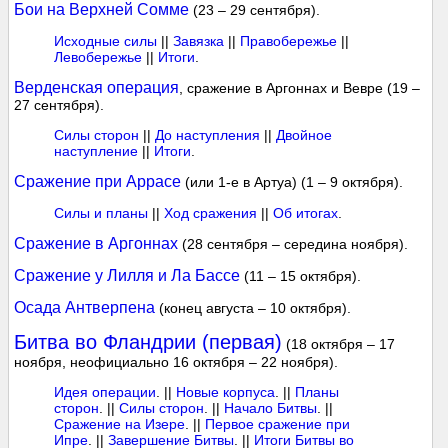
Бои на Верхней Сомме
(23 – 29 сентября).
Исходные силы
||
Завязка
||
Правобережье
||
Левобережье
||
Итоги
.
Верденская операция
, сражение в Аргоннах и Вевре (19 –
27 сентября).
Силы сторон
||
До наступления
||
Двойное
наступление
||
Итоги
.
Сражение при Аррасе
(или 1-е в Артуа) (1 – 9 октября).
Силы и планы
||
Ход сражения
||
Об итогах
.
Сражение в Аргоннах
(28 сентября – середина ноября).
Сражение у Лилля и Ла Бассе
(11 – 15 октября).
Осада Антверпена
(конец августа – 10 октября).
Битва во Фландрии (первая)
(18 октября – 17
ноября, неофициально 16 октября – 22 ноября).
Идея операции
. ||
Новые корпуса
. ||
Планы
сторон
. ||
Силы сторон
. ||
Начало Битвы
. ||
Сражение на Изере
. ||
Первое сражение при
Ипре
. ||
Завершение Битвы
. ||
Итоги Битвы во