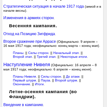
Стратегическая ситуация в начале 1917 года
(зимой и в
начале весны).
Изменения в армиях сторон
.
Весенняя кампания.
Отход на Позицию Зигфрида
.
Второе сражение при Аррасе
(Официально: 9 апреля –
16 мая 1917 года; неофициально: конец марта – конец мая).
Планы
. ||
Силы сторон
. ||
Начальный этап
. ||
Второй этап
. ||
Третий этап
. ||
Некоторые итоги
.
Наступление Нивеля
(Официально: 16 апреля – 8
мая 1917 года; неофициально: 6 апреля – конец июня).
Планы Нивеля
. ||
Силы сторон
. ||
До атаки
. ||
Первый штурм
. ||
Пауза
. ||
Второй штурм
. ||
Окончание
. ||
Итоги
.
Летне-осенняя кампания (во
Фландрии).
Введение в кампанию
.