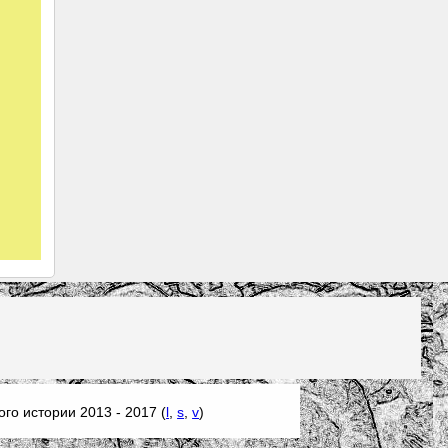
го истории 2013 - 2017 (
l
,
s
,
v
)