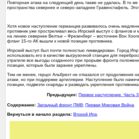
Повторная атака на следующий день также не удалась. В то ж
пространства севернее и северо-западнее Гравенстафель. Этот
Хотя новое наступление германцев развивалось очень медленн
противник уже простреливал весь Ипрский выступ с флангов и м
на линию севернее Велтье – Фрезенберг – восточнее Вон Хооге
фланг 15-го АК вышли к новой позиции противника.
Ипрский выступ был почти полностью ликвидирован. Город Ипр
использовать его в качестве выгрузочной станции для перебр
утратили все выгоды созданного при прорыве фронта положени
позиции, которые были заранее укреплены.
Тем не менее, герцог Альбрехт не отказался от продолжения н
атаки, но при поддержке артиллерии. Наступление было намеч
позиции, подвезти снаряды и разведать укрепления противника
Предыдущее:
Первое наступление. Часть 3
Cодержание:
Западный фронт ПМВ
;
Первая Мировая Война
.
Вернуться в начало раздела:
Второй Ипр
.