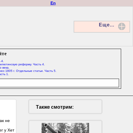
En
Еще...
йте
 4.
Милютинскую реформу. Часть 4.
о века.
юз 1805 г. Отдельные статьи. Часть 5.
сть 1.
Также смотрим:
ак не
г у Хет