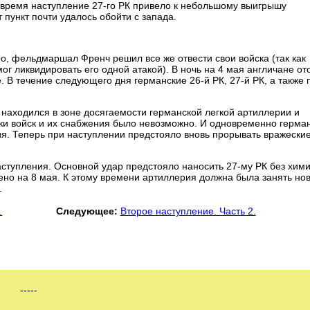
е время наступление 27-го РК привело к небольшому выигрышу
 пункт почти удалось обойти с запада.
о, фельдмаршал Френч решил все же отвести свои войска (так как
ог ликвидировать его одной атакой). В ночь на 4 мая англичане о
. В течение следующего дня германские 26-й РК, 27-й РК, а также
 находился в зоне досягаемости германской легкой артиллерии и
оски войск и их снабжения было невозможно. И одновременно герма
я. Теперь при наступлении предстояло вновь прорывать вражески
аступления. Основной удар предстояло наносить 27-му РК без хим
ено на 8 мая. К этому времени артиллерия должна была занять но
.
.
Следующее:
Второе наступление. Часть 2.
-----