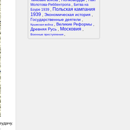
Танковые войска
Пакт
,
Молотова-Риббентропа
Битва на
Польская кампания
,
Бзуре 1939
1939
,
Экономическая история
,
Государственные деятели
,
,
Великие Реформы
,
Крымская война
Московия
Древняя Русь
,
,
,
Военные преступления
еудачу.
.