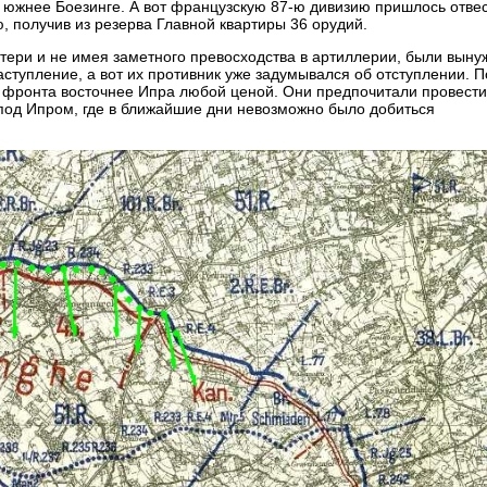
в южнее Боезинге. А вот французскую 87-ю дивизию пришлось отвес
 получив из резерва Главной квартиры 36 орудий.
потери и не имея заметного превосходства в артиллерии, были вын
ступление, а вот их противник уже задумывался об отступлении. П
п фронта восточнее Ипра любой ценой. Они предпочитали провест
 под Ипром, где в ближайшие дни невозможно было добиться