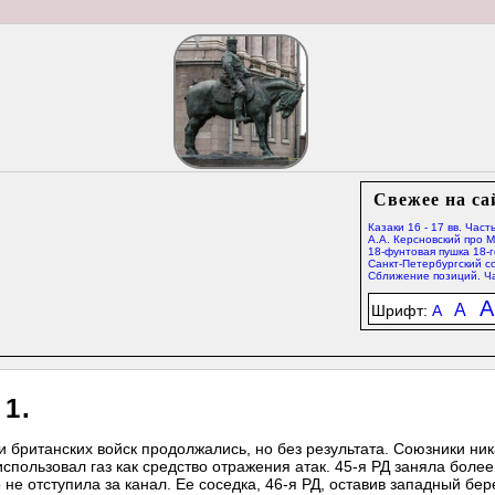
Свежее на са
Казаки 16 - 17 вв. Часть
А.А. Керсновский про 
18-фунтовая пушка 18-г
Санкт-Петербургский со
Сближение позиций. Ча
A
A
Шрифт:
A
1.
 британских войск продолжались, но без результата. Союзники ник
использовал газ как средство отражения атак. 45-я РД заняла более
е отступила за канал. Ее соседка, 46-я РД, оставив западный бере