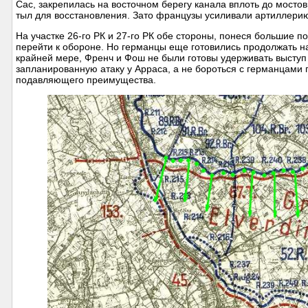
Сас, закрепилась на восточном берегу канала вплоть до мосто
тыл для восстановления. Зато французы усиливали артиллерию,
На участке 26-го РК и 27-го РК обе стороны, понеся большие 
перейти к обороне. Но германцы еще готовились продолжать на
крайней мере, Френч и Фош не были готовы удерживать высту
запланированную атаку у Арраса, а не бороться с германцами
подавляющего преимущества.