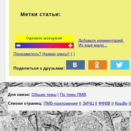
Метки статьи:
Добавьте комментарий.
Их еще мало...
Понравилось? Нажми здесь!!
( )
Поделиться с друзьями:
Для связи:
Общие темы
|
По теме ПМВ
.
Списки страниц:
ПМВ-приложения
||
ЭИЧЦ
||
ФФВВ
||
КрыВо
|