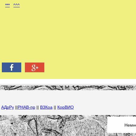
***
^^^
|
АДрРу
||
РНАВ-пр
||
В3Коа
||
КорВИО
Немно