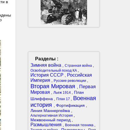
ти в
уждены
о
и
Разделы :
Зимняя война
,
,
Странная война
,
Освободительный поход КА
История СССР
Российская
,
Империя
,
,
Русские революции
Вторая Мировая
Первая
,
Мировая
,
,
План
Льеж 1914
Военная
Шлиффена
,
,
План 17
история
,
Фортификация
,
Линия Маннергейма
,
,
Альтернативная История
Межвоенный период
,
Размышления
,
,
Военная техника
,
Полководцы
,