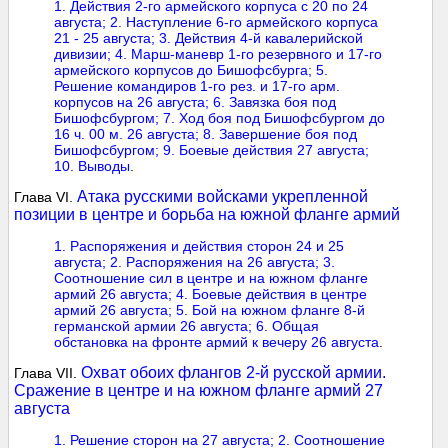
1. Действия 2-го армейского корпуса с 20 по 24
августа; 2. Наступление 6-го армейского корпуса
21 - 25 августа;
3. Действия 4-й кавалерийской
дивизии;
4. Марш-маневр 1-го резервного и 17-го
армейского корпусов до Бишофсбурга; 5.
Решение командиров 1-го рез. и 17-го арм.
корпусов на 26 августа;
6. Завязка боя под
Бишофсбургом; 7. Ход боя под Бишофсбургом до
16 ч. 00 м. 26 августа;
8. Завершение боя под
Бишофсбургом; 9. Боевые действия 27 августа;
10. Выводы
.
Атака русскими войсками укрепленной
Глава VI.
позиции в центре и борьба на южной фланге армий
1. Распоряжения и действия сторон 24 и 25
августа;
2. Распоряжения на 26 августа;
3.
Соотношение сил в центре и на южном фланге
армий 26 августа; 4. Боевые действия в центре
армий 26 августа;
5. Бой на южном фланге 8-й
германской армии 26 августа;
6. Общая
обстановка на фронте армий к вечеру 26 августа
.
Охват обоих флангов 2-й русской армии.
Глава VII.
Сражение в центре и на южном фланге армий 27
августа
1. Решение сторон на 27 августа;
2. Соотношение