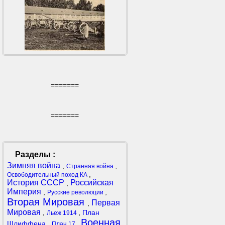
=======
=======
Разделы :
Зимняя война
,
,
Странная война
,
Освободительный поход КА
История СССР
Российская
,
Империя
,
,
Русские революции
Вторая Мировая
Первая
,
Мировая
,
,
План
Льеж 1914
Военная
Шлиффена
,
,
План 17