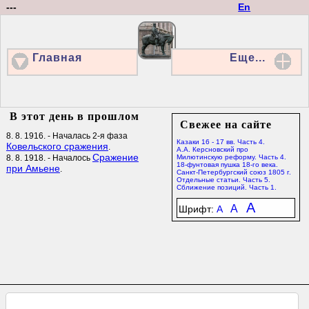
---
En
Главная
Еще...
В этот день в прошлом
Свежее на сайте
8. 8. 1916. - Началась 2-я фаза
Казаки 16 - 17 вв. Часть 4.
Ковельского сражения
.
А.А. Керсновский про
Сражение
8. 8. 1918. - Началось
Милютинскую реформу. Часть 4.
18-фунтовая пушка 18-го века.
при Амьене
.
Санкт-Петербургский союз 1805 г.
Отдельные статьи. Часть 5.
Сближение позиций. Часть 1.
A
A
Шрифт:
A