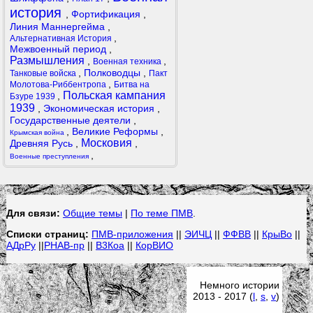
история
,
Фортификация
,
Линия Маннергейма
,
,
Альтернативная История
Межвоенный период
,
Размышления
,
,
Военная техника
,
Полководцы
,
Танковые войска
Пакт
,
Молотова-Риббентропа
Битва на
Польская кампания
,
Бзуре 1939
1939
,
Экономическая история
,
Государственные деятели
,
,
Великие Реформы
,
Крымская война
Московия
Древняя Русь
,
,
,
Военные преступления
Для связи:
Общие темы
|
По теме ПМВ
.
Списки страниц:
ПМВ-приложения
||
ЭИЧЦ
||
ФФВВ
||
КрыВо
||
АДрРу
||
РНАВ-пр
||
В3Коа
||
КорВИО
Немного истории
2013 - 2017 (
l
,
s
,
v
)