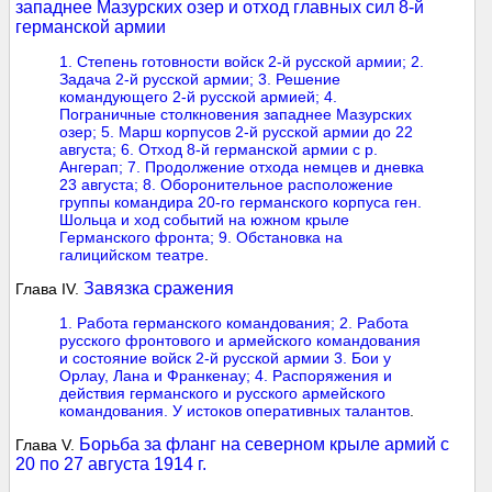
западнее Мазурских озер и отход главных сил 8-й
германской армии
1. Степень готовности войск 2-й русской армии; 2.
Задача 2-й русской армии;
3. Решение
командующего 2-й русской армией;
4.
Пограничные столкновения западнее Мазурских
озер; 5. Марш корпусов 2-й русской армии до 22
августа;
6. Отход 8-й германской армии с р.
Ангерап;
7. Продолжение отхода немцев и дневка
23 августа; 8. Оборонительное расположение
группы командира 20-го германского корпуса ген.
Шольца и ход событий на южном крыле
Германского фронта;
9. Обстановка на
галицийском театре
.
Завязка сражения
Глава IV.
1. Работа германского командования; 2. Работа
русского фронтового и армейского командования
и состояние войск 2-й русской армии
3. Бои у
Орлау, Лана и Франкенау;
4. Распоряжения и
действия германского и русского армейского
командования. У истоков оперативных талантов
.
Борьба за фланг на северном крыле армий с
Глава V.
20 по 27 августа 1914 г.