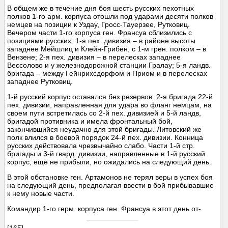
В общем же в течение дня боя шесть русских пехотных
полков 1-го арм. корпуса отошли под ударами десяти полков
немцев на позиции к Уздау, Гросс-Тауерзее, Рутковиц.
Вечером части 1-го корпуса ген. Франсуа сблизились с
позициями русских: 1-я пех. дивизия – в районе высоты
западнее Мейшлиц и Клейн-Грибен, с 1-м грен. полком – в
Вензене; 2-я пех. дивизия – в перелесках западнее
Вессолово и у железнодорожной станции Гралау; 5-я ландв.
бригада – между Гейнрихсдорфом и Приом и в перелесках
западнее Рутковиц.
1-й русский корпус оставался без резервов. 2-я бригада 22-й
пех. дивизии, направленная для удара во фланг немцам, на
своем пути встретилась со 2-й пех. дивизией и 5-й ландв,
бригадой противника и имела фронтальный бой,
закончившийся неудачно для этой бригады. Литовский же
полк влился в боевой порядок 24-й пех. дивизии. Конница
русских действовала чрезвычайно слабо. Части 1-й стр.
бригады и 3-й гвард. дивизии, направленные в 1-й русский
корпус, еще не прибыли, но ожидались на следующий день.
В этой обстановке ген. Артамонов не терял веры в успех боя
на следующий день, предполагая ввести в бой прибывавшие
к нему новые части.
Командир 1-го герм. корпуса ген. Франсуа в этот день от-