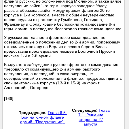
фланги русских, но осложнения под Мюленом, а также вялое
наступление войск 1-го герм. корпуса западнее Уздау,
разрыв, образовавшийся между правым флангом 20-го
корпуса и 1-м корпусом, вместе с общей неуверенностью
после неудачи в сражениях у Гумбинена, Гольдапа,
Франкенау и Орлау крайне беспокоили командование 8-й
герм. армии, а последнее беспокоило главное командование.
У русских же главное и фронтовое командование, не
осведомленные о положении дел во 2-й армии, попрежнему
готовились к походу на Берлин с левого берега Вислы,
предоставив преследование немцев в Восточной Пруссии
войскам 1-й и 2-й армий.
Ввиду этого заблуждения русское фронтовое командование
требовало от командующего 2-й армией быстрого
наступления, а последний, в свою очередь, не
осведомленный о положении на флангах, продолжал двигать
свои центральные корпуса (13-й и 15-й) на фронт
Алленштейн, Остероде.
[166]
Следующее:
Глава
Предыдущее:
Глава 6.5.
7.1. Решение
Бой на южном фланге
сторон на 27
армий. (Продолжение).
августа.