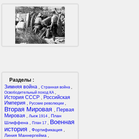
Разделы :
Зимняя война
,
,
Странная война
,
Освободительный поход КА
История СССР
Российская
,
Империя
,
,
Русские революции
Вторая Мировая
Первая
,
Мировая
,
,
План
Льеж 1914
Военная
Шлиффена
,
,
План 17
история
,
Фортификация
,
Линия Маннергейма
,