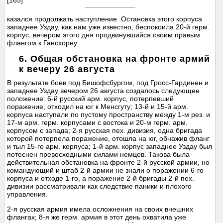
[165]
казался продолжать наступление. Остановка этого корпуса
западнее Уздау, как нам уже известно, беспокоила 20-й герм.
корпус, вечером этого дня продвинувшийся своим правым
флангом к Гансхорну.
6. Общая обстановка на фронте армий
к вечеру 26 августа
В результате боев под Бишофсбургом, под Гросс-Гардинен и
западнее Уздау вечером 26 августа создалось следующее
положение: 6-й русский арм. корпус, потерпевший
поражение, отходил на юг к Менсгуту; 13-й и 15-й арм.
корпуса наступали по пустому пространству между 1-м рез. и
17-м арм. герм. корпусами с востока и 20-м герм. арм.
корпусом с запада; 2-я русская пех. дивизия, одна бригада
которой потерпела поражение, отошла на юг, обнажив фланг
и тыл 15-го арм. корпуса; 1-й арм. корпус западнее Уздау был
потеснен превосходными силами немцев. Такова была
действительная обстановка на фронте 2-й русской армии, но
командующий и штаб 2-й армии не знали о поражении 6-го
корпуса и отходе 1-го, а поражение 2-й бригады 2-й пех.
дивизии рассматривали как следствие паники и плохого
управления.
2-я русская армия имела осложнения на своих внешних
флангах; 8-я же герм. армия в этот день охватила уже