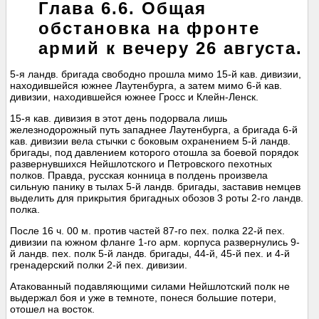
Глава 6.6. Общая
обстановка на фронте
армий к вечеру 26 августа.
5-я ландв. бригада свободно прошла мимо 15-й кав. дивизии,
находившейся южнее Лаутенбурга, а затем мимо 6-й кав.
дивизии, находившейся южнее Гросс и Клейн-Ленск.
15-я кав. дивизия в этот день подорвала лишь
железнодорожный путь западнее Лаутенбурга, а бригада 6-й
кав. дивизии вела стычки с боковым охранением 5-й ландв.
бригады, под давлением которого отошла за боевой порядок
развернувшихся Нейшлотского и Петровского пехотных
полков. Правда, русская конница в полдень произвела
сильную панику в тылах 5-й ландв. бригады, заставив немцев
выделить для прикрытия бригадных обозов 3 роты 2-го ландв.
полка.
После 16 ч. 00 м. против частей 87-го пех. полка 22-й пех.
дивизии па южном фланге 1-го арм. корпуса развернулись 9-
й ландв. пех. полк 5-й ландв. бригады, 44-й, 45-й пех. и 4-й
гренадерский полки 2-й пех. дивизии.
Атакованный подавляющими силами Нейшлотский полк не
выдержал боя и уже в темноте, понеся большие потери,
отошел на восток.