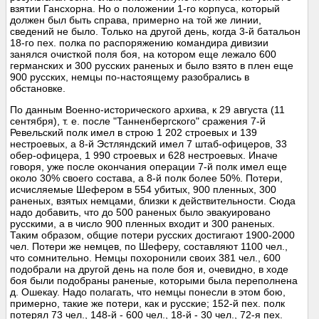
взятии Гансхорна. Но о положении 1-го корпуса, который
должен был быть справа, примерно на той же линии,
сведений не было. Только на другой день, когда 3-й батальон
18-го пех. полка по распоряжению командира дивизии
занялся очисткой поля боя, на котором еще лежало 600
германских и 300 русских раненых и было взято в плен еще
900 русских, немцы по-настоящему разобрались в
обстановке.
По данным Военно-исторического архива, к 29 августа (11
сентября), т. е. после "Танненбергского" сражения 7-й
Ревельский полк имел в строю 1 202 строевых и 139
нестроевых, а 8-й Эстляндский имел 7 штаб-офицеров, 33
обер-офицера, 1 990 строевых и 628 нестроевых. Иначе
говоря, уже после окончания операции 7-й полк имел еще
около 30% своего состава, а 8-й полк более 50%. Потери,
исчисляемые Шефером в 554 убитых, 900 пленных, 300
раненых, взятых немцами, близки к действительности. Сюда
надо добавить, что до 500 раненых было эвакуировано
русскими, а в число 900 пленных входит и 300 раненых.
Таким образом, общие потери русских достигают 1900-2000
чел. Потери же немцев, по Шеферу, составляют 1100 чел.,
что сомнительно. Немцы похоронили своих 381 чел., 600
подобрали на другой день на поле боя и, очевидно, в ходе
боя были подобраны раненые, которыми была переполнена
д. Ошекау. Надо полагать, что немцы понесли в этом бою,
примерно, такие же потери, как и русские; 152-й пех. полк
потерял 73 чел., 148-й - 600 чел., 18-й - 30 чел., 72-я пех.