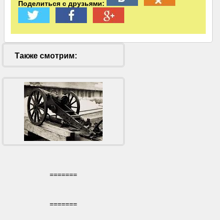
Поделиться с друзьями:
Также смотрим:
=======
=======