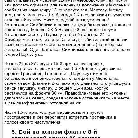
сам отправиться к своему 22-му Нижегородскому пех. полку
или послать офицера для выяснения положения у Мюлена и
сообщения командиру 15-го корпуса гея. Мартосу. Между
тем, наступила почь. 1-я бригада 2-й пех. дивизии в сумерках
отошла к Янушкау. Нижегородский полк, усиленный
батальоном Симбирского полка с двумя батареями, окопался
восточнее д. Мюлен. 23-й Низовский пех. полк с двумя
батареями стоял у Паульсгута. Два батальона 24-го
Симбирского полка заняли Кенигсгут, выбив из этой деревни
разведывательные части немецкой конницы (ландверные
эскадроны). Один батальон Симбирского полка был оставлен
южнее Паульсгута.
Ночь с 26 на 27 августа 15-й арм. корпус провел,
располагаясь главными силами 8-й и 6-й пех. дивизии на
фронте Грислинен, Гогенштейн, Паульсгут, имея 5
батальонов в соприкосновении с немцами у Мюлена на
своем левом фланге и 2-ю пехотную дивизию, отступившую в
район Янушкау, Липпау. В общем 15-й арм. корпус
растянулся на фронте 30 км. Правофланговые его колонны
двигались на север, средняя колонна остановилась на месте,
а две левофланговых отходили на юг.
Части 13-го арм. корпуса маршировали в пустом
пространстве и без перспектив встретить противника в
полосе своего наступления.
5. Бой на южном фланге 8-й