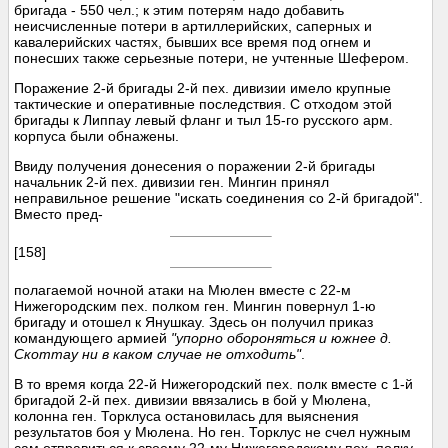
бригада - 550 чел.; к этим потерям надо добавить
неисчисленные потери в артиллерийских, саперных и
кавалерийских частях, бывших все время под огнем и
понесших также серьезные потери, не учтенные Шефером.
Поражение 2-й бригады 2-й пех. дивизии имело крупные
тактические и оперативные последствия. С отходом этой
бригады к Липпау левый фланг и тыл 15-го русского арм.
корпуса были обнажены.
Ввиду получения донесения о поражении 2-й бригады
начальник 2-й пех. дивизии ген. Мингин принял
неправильное решение "искать соединения со 2-й бригадой".
Вместо пред-
[158]
полагаемой ночной атаки на Мюлен вместе с 22-м
Нижегородским пех. полком ген. Мингин повернул 1-ю
бригаду и отошел к Янушкау. Здесь он получил приказ
командующего армией
"упорно обороняться и южнее д.
Скоттау ни в каком случае не отходить"
.
В то время когда 22-й Нижегородский пех. полк вместе с 1-й
бригадой 2-й пех. дивизии ввязались в бой у Мюлена,
колонна ген. Торклуса остановилась для выяснения
результатов боя у Мюлена. Но ген. Торклус не счел нужным