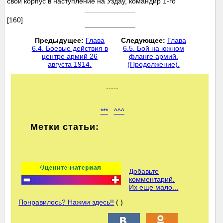
свой корпус в наступление на Уздау, командир 1-го
[160]
Предыдущее:
Глава
Следующее:
Глава
6.4. Боевые действия в
6.5. Бой на южном
центре армий 26
фланге армий.
августа 1914.
(Продолжение).
-----
***
^^^
Метки статьи:
Добавьте
комментарий.
Их еще мало...
Понравилось? Нажми здесь!!
( )