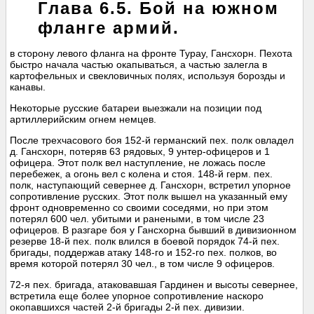
Глава 6.5. Бой на южном
фланге армий.
в сторону левого фланга на фронте Турау, Гансхорн. Пехота
быстро начала частью окапываться, а частью залегла в
картофельных и свекловичных полях, используя борозды и
канавы.
Некоторые русские батареи выезжали на позиции под
артиллерийским огнем немцев.
После трехчасового боя 152-й германский пех. полк овладел
д. Гансхорн, потеряв 63 рядовых, 9 унтер-офицеров и 1
офицера. Этот полк вел наступление, не ложась после
перебежек, а огонь вел с колена и стоя. 148-й герм. пех.
полк, наступающий севернее д. Гансхорн, встретил упорное
сопротивление русских. Этот полк вышел на указанный ему
фронт одновременно со своими соседями, но при этом
потерял 600 чел. убитыми и ранеными, в том числе 23
офицеров. В разгаре боя у Гансхорна бывший в дивизионном
резерве 18-й пех. полк влился в боевой порядок 74-й пех.
бригады, поддержав атаку 148-го и 152-го пех. полков, во
время которой потерял 30 чел., в том числе 9 офицеров.
72-я пех. бригада, атаковавшая Гардинен и высоты севернее,
встретила еще более упорное сопротивление наскоро
окопавшихся частей 2-й бригады 2-й пех. дивизии.