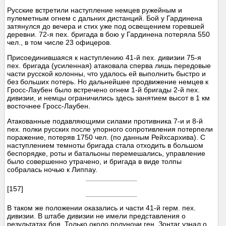
Русские встретили наступление немцев ружейным и
пулеметным огнем с дальних дистанций. Бой у Гардинена
затянулся до вечера и стих уже под освещением горевшей
деревни. 72-я пех. бригада в бою у Гардинена потеряла 550
чел., в том числе 23 офицеров.
Присоединившаяся к наступлению 41-й пех. дивизии 75-я
пех. бригада (усиленная) атаковала сперва лишь передовые
части русской колонны, что удалось ей выполнить быстро и
без больших потерь. Но дальнейшее продвижение немцев к
Гросс-Лаубен было встречено огнем 1-й бригады 2-й пех.
дивизии, и немцы ограничились здесь занятием высот в 1 км
восточнее Гросс-Лаубен.
Атакованные подавляющими силами противника 7-и и 8-й
пех. полки русских после упорного сопротивления потерпели
поражение, потеряв 1750 чел. (по данным Рейхсархива). С
наступлением темноты бригада стала отходить в большом
беспорядке, роты и батальоны перемешались, управление
было совершенно утрачено, и бригада в виде толпы
собралась ночью к Липпау.
[157]
В таком же положении оказались и части 41-й герм. пех.
дивизии. В штабе дивизии не имели представления о
результатах боя. Только около полуночи ген. Зонтаг узнал о