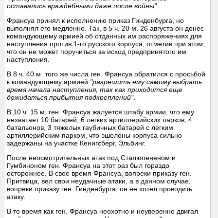
оставались враждебными даже после войны"
.
Франсуа принял к исполнению приказ Гинденбурга, но
выполнял его медленно. Так, в 5 ч. 20 м. 26 августа он донес
командующему армией об отданных им распоряжениях для
наступления против 1-го русского корпуса, отметив при этом,
что он не может поручиться за исход предпринятого им
наступления.
В 8 ч. 40 м. того же числа ген. Франсуа обратился с просьбой
к командующему армией
"разрешить ему самому выбрать
время начала наступления, так как приходится еще
дожидаться прибытия подкреплений"
.
В 10 ч. 15 м. ген. Франсуа жалуется штабу армии, что ему
нехватает 10 батарей, 6 легких артиллерийских парков, 4
батальонов, 3 тяжелых гаубичных батарей с легким
артиллерийским парком, что эшелоны корпуса сильно
задержаны на участке Кенигсберг, Эльбинг.
После неосмотрительных атак под Сталюпененом и
Гумбиноном ген. Франсуа на этот раз был гораздо
осторожнее. В свое время Франсуа, вопреки приказу ген.
Притвица, вел свои неудачные атаки, а в данном случае,
вопреки приказу ген. Гинденбурга, он не хотел проводить
атаку.
В то время как ген. Франсуа неохотно и неуверенно двигал