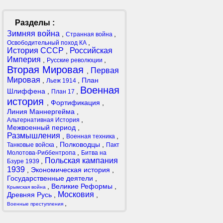
Разделы :
Зимняя война
,
,
Странная война
,
Освободительный поход КА
История СССР
Российская
,
Империя
,
,
Русские революции
Вторая Мировая
Первая
,
Мировая
,
,
План
Льеж 1914
Военная
Шлиффена
,
,
План 17
история
,
Фортификация
,
Линия Маннергейма
,
,
Альтернативная История
Межвоенный период
,
Размышления
,
,
Военная техника
,
Полководцы
,
Танковые войска
Пакт
,
Молотова-Риббентропа
Битва на
Польская кампания
,
Бзуре 1939
1939
,
Экономическая история
,
Государственные деятели
,
,
Великие Реформы
,
Крымская война
Московия
Древняя Русь
,
,
,
Военные преступления