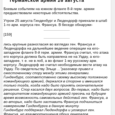
германской армии 26 августа
Боевым событиям на южном фланге 8-й герм. армии
предшествовали некоторые обстоятельства.
Утром 25 августа Гинденбург и Людендорф приехали в штаб
1-го арм. корпуса ген. Франсуа. В беседе обнаружи-
[159]
лись крупные разногласия во взглядах ген. Франсуа и
Людендорфа на дальнейшее ведение операции на юго-
западном фланге 8-й герм. армии. Франсуа считал, что атака
его корпуса должна быть направлена не на Уздау, а юго-
западнее, т. е. не в лоб, а во фланг 1-му русскому арм.
корпусу. Людендорф же считал необходимым вести атаку на
Уздау. По свидетельству Эльце
..."разговор привел к
ожесточенному спору между этими генералами.
Гинденбург, соответственно своему высокому положению
командующего армией, держался в стороне и вмешался
только тогда, когда надо было принять окончательное
решение. Спор касался двух вопросов. Во-первых, надо было
авторитетом командующего армией пресечь на будущее
время возможность самовольных действий ген. Франсуа, а
во-вторых, надо было заставить Франсуа подчиниться
намерениям Гинденбурга в данную минуту.
Гинденбург поддержал Людендорфа и уговорил ген.
Франсуа, но взаимоотношения обоих генералов