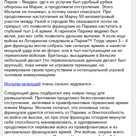
Париж – Верден, где к их услугам был удобный рубеж
обороны на Марне, а продолжили отступление. Этого
Мольтке не понимал, а потому начал опасаться. При
продолжении наступления за Марну 50-километровый
участок между Уазой и городом Мо оказывался почти не
прикрыт, что позволяло французам из Парижа наступать в
глубокий тыл 1-й армии. А гарнизон Парижа видимо был
велик, раз мог себе позволить дальние вылазки. А если еще
войска из Лотарингии следовали в Париж?!! Тогда через 3 – 4
дня французы могли собрать там сильную армию и нанести
мощный удар или во фланг, или в тыл наступающим на юг
германским войскам. Британцы, высадившие в Бельгии
небольшой десант (по первоначальным данным десант был
крупный), пока ничем не угрожали германцам, но
нервировали своим присутствием и потенциальной угрозой
тыловым коммуникациям.
Мольтке-младший
очень сильно задумался…
Следующий день подбросил ему новую пищу для
размышлений. Противник продолжал безостановочное
отступление, затягивая и правофланговые германские армии
южнее Марны. Мольтке полагал, что основные силы
французов удается оттеснять от Парижа, и боеспособность
их войск не высока, но при этом французы отходом вернули
себе способность маневрировать, и одновременно
продолжаются перевозки войск из правофланговых и из
центральных французских армий. Эти войска, скорее всего,