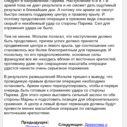
следуют в направлении Парижа. Наступление 6-й и 7-й
армий пока не дает результата и не сможет дать ощутимый
результат в ближайшие дни. А потому эти армии не смогут
быстро оказать поддержку центру и правому крылу. И
поэтому продолжение операции в прежнем виде означало
скорый и неизбежный удар со стороны Парижа. Сил для
отражения удара не было.
Тем не менее, Мольтке полагал, что наступление должно
быть продолжено, причем успех должно принести
продвижение центра и левого крыла, где соотношение сил
становилось все более благоприятным для германцев. И
поскольку, по его предположениям, основные силы
французов все же находись вблизи от восточных крепостей,
противнику даже при сокращении масштаба операции
удастся нанести очень серьезное поражение.
В результате размышлений Мольтке пришел к выводу, что
проводимую правым флангом операцию необходимо
остановить. Армии нужно перегруппировать, чтобы в первую
очередь быть готовым к отражению удара со стороны
Парижа. Для этого нужно выставить сильный заслон по обе
стороны Марны и подготовить позиции для оборонительного
сражения. А центр и левый фланг германцев должны будут
провести менее масштабные операции по овладению
восточными крепостями.
Предыдущее:
Следующее:
Директива о
Приказы о