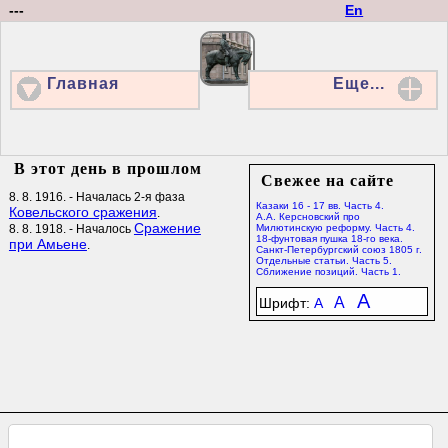
---
En
Главная
Еще...
В этот день в прошлом
Свежее на сайте
8. 8. 1916. - Началась 2-я фаза
Казаки 16 - 17 вв. Часть 4.
Ковельского сражения
.
А.А. Керсновский про
Сражение
8. 8. 1918. - Началось
Милютинскую реформу. Часть 4.
18-фунтовая пушка 18-го века.
при Амьене
.
Санкт-Петербургский союз 1805 г.
Отдельные статьи. Часть 5.
Сближение позиций. Часть 1.
A
A
Шрифт:
A