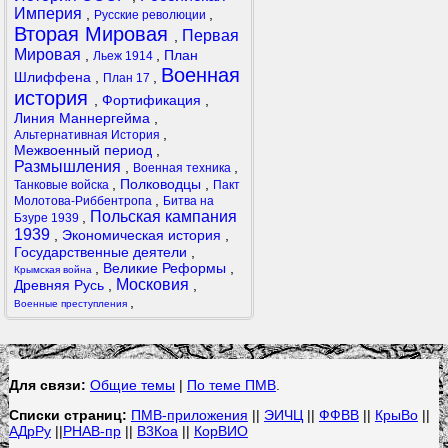
Империя
,
,
Русские революции
Вторая Мировая
Первая
,
Мировая
,
,
План
Льеж 1914
Военная
Шлиффена
,
,
План 17
история
,
Фортификация
,
Линия Маннергейма
,
,
Альтернативная История
Межвоенный период
,
Размышления
,
,
Военная техника
,
Полководцы
,
Танковые войска
Пакт
,
Молотова-Риббентропа
Битва на
Польская кампания
,
Бзуре 1939
1939
,
Экономическая история
,
Государственные деятели
,
,
Великие Реформы
,
Крымская война
Московия
Древняя Русь
,
,
,
Военные преступления
Для связи:
Общие темы
|
По теме ПМВ
.
Списки страниц:
ПМВ-приложения
||
ЭИЧЦ
||
ФФВВ
||
КрыВо
||
АДрРу
||
РНАВ-пр
||
В3Коа
||
КорВИО