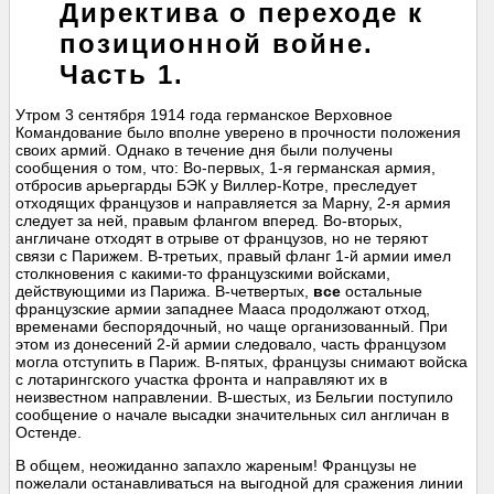
Директива о переходе к
позиционной войне.
Часть 1.
Утром 3 сентября 1914 года германское Верховное
Командование было вполне уверено в прочности положения
своих армий. Однако в течение дня были получены
сообщения о том, что: Во-первых, 1-я германская армия,
отбросив арьергарды БЭК у Виллер-Котре, преследует
отходящих французов и направляется за Марну, 2-я армия
следует за ней, правым флангом вперед. Во-вторых,
англичане отходят в отрыве от французов, но не теряют
связи с Парижем. В-третьих, правый фланг 1-й армии имел
столкновения с какими-то французскими войсками,
действующими из Парижа. В-четвертых,
все
остальные
французские армии западнее Мааса продолжают отход,
временами беспорядочный, но чаще организованный. При
этом из донесений 2-й армии следовало, часть французом
могла отступить в Париж. В-пятых, французы снимают войска
с лотарингского участка фронта и направляют их в
неизвестном направлении. В-шестых, из Бельгии поступило
сообщение о начале высадки значительных сил англичан в
Остенде.
В общем, неожиданно запахло жареным! Французы не
пожелали останавливаться на выгодной для сражения линии