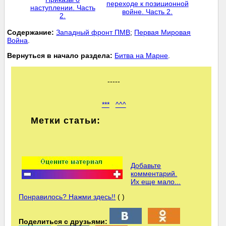
переходе к позиционной
наступлении. Часть
войне. Часть 2.
2.
Cодержание:
Западный фронт ПМВ
;
Первая Мировая
Война
.
Вернуться в начало раздела:
Битва на Марне
.
-----
***
^^^
Метки статьи:
Добавьте
комментарий.
Их еще мало...
Понравилось? Нажми здесь!!
( )
Поделиться с друзьями: