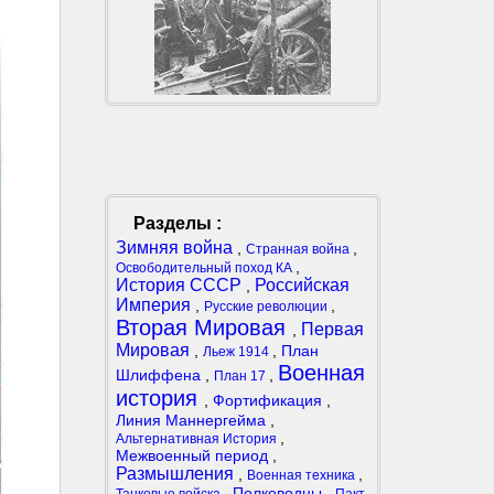
Разделы :
Зимняя война
,
,
Странная война
,
Освободительный поход КА
История СССР
Российская
,
Империя
,
,
Русские революции
Вторая Мировая
Первая
,
Мировая
,
,
План
Льеж 1914
Военная
Шлиффена
,
,
План 17
история
,
Фортификация
,
Линия Маннергейма
,
,
Альтернативная История
Межвоенный период
,
Размышления
,
,
Военная техника
,
Полководцы
,