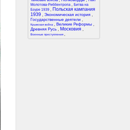
Танковые войска
Пакт
,
Молотова-Риббентропа
Битва на
Польская кампания
,
Бзуре 1939
1939
,
Экономическая история
,
Государственные деятели
,
,
Великие Реформы
,
Крымская война
Московия
Древняя Русь
,
,
,
Военные преступления