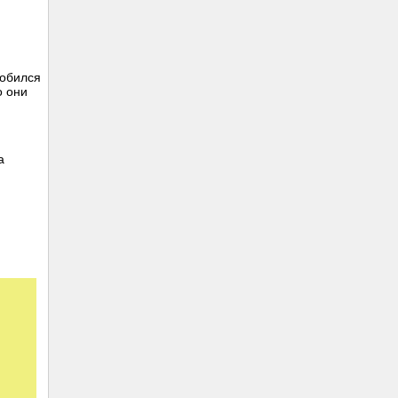
добился
о они
а