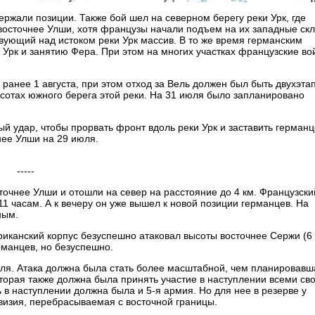
ржали позиции. Также бой шел на северном берегу реки Урк, где
восточнее Улши, хотя французы начали подъем на их западные скл
вующий над истоком реки Урк массив. В то же время германским
Урк и занятию Фера. При этом на многих участках французские во
анее 1 августа, при этом отход за Вель должен был быть двухэта
сотах южного берега этой реки. На 31 июля было запланировано
й удар, чтобы прорвать фронт вдоль реки Урк и заставить германц
нее Улши на 29 июля.
-----
очнее Улши и отошли на север на расстояние до 4 км. Французски
11 часам. А к вечеру он уже вышел к новой позиции германцев. На
ным.
ериканский корпус безуспешно атаковал высоты восточнее Сержи (6
рманцев, но безуспешно.
ля. Атака должна была стать более масштабной, чем планировавш
оторая также должна была принять участие в наступлении всеми св
 в наступлении должна была и 5-я армия. Но для нее в резерве у
визия, перебрасываемая с восточной границы.