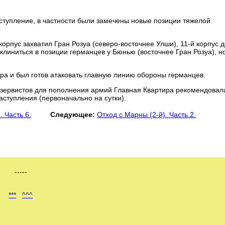
аступление, в частности были замечены новые позиции тяжелой
орпус захватил Гран Розуа (северо-восточнее Улши), 11-й корпус 
клиниться в позиции германцев у Бюнью (восточнее Гран Розуа), н
ера и был готов атаковать главную линию обороны германцев.
езервистов для пополнения армий Главная Квартира рекомендовал
аступления (первоначально на сутки).
 Часть 6.
Следующее:
Отход с Марны (2-й). Часть 2.
-----
***
^^^