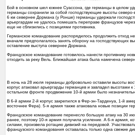
Бой в основном шел южнее Суассона, где германцы в целом уде
германцы сохранили за собой господствующие высоты северо-
6 км севернее Дормана (у Ронше) германцы удержали господст
арьергардам не удалось помешать переправе французов через 
еще не сблизились с позициями противника.
Германское командование распорядилось продолжить отход не р
вначале предполагалось занять оборону на господствующих вы
оставление выступа севернее Дормана.
Французское командование готовилось нанести противнику новы
отходить за реку Вель. Ближайшая атака была намечена север
В ночь на 28 июля германцы добровольно оставили высоты вост
корпус атаковал арьергарды германцев и завладел высотами к 
остальном фронте продвижение 10-й армии было незначитель
В 6-й армии 2-й корпус закрепился в Фер-эн-Тарденуа, 1-й ам
восточнее Фера). 5-я армия также атаковала новые позиции ге
Французское командование перенесло большую атаку на 30 ию
ранее, поэтому 10-я армия получила усиление. А 6-я армия, к
силами, произвела ротацию дивизий на передовой. Участвовать
французского командования оставалась только одна свежие ди