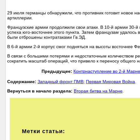
29 июля германцы обнаружили, что противник готовит новое н
артиллерии.
Французские армии продолжили свои атаки. В 10-й армии 30-й к
успеха юго-восточнее этого пункта. Затем французам удалось в
были отброшены контратаками Гв.ЭД.
В 6-й армии 2-й корпус смог подняться на высоты восточнее Ф
В связи с большими потерями и недостаточным количеством р
сократить масштаб операций, что привело к переносу общего н
Предыдущее:
Контрнаступление во 2-й Марне.
Cодержание:
Западный фронт ПМВ
;
Первая Мировая Война
.
Вернуться в начало раздела:
Вторая битва на Марне
.
Метки статьи: