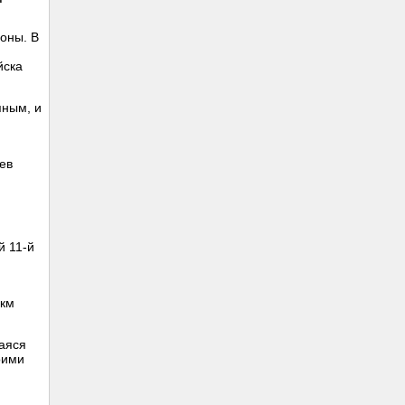
оны. В
йска
пным, и
ев
й 11-й
 км
аяся
оими