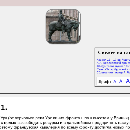
Свежее на са
Казаки 16 - 17 вв. Часть
А.А. Керсновский про 
18-фунтовая пушка 18-г
Санкт-Петербургский со
Сближение позиций. Ча
A
A
Шрифт:
A
1.
 Урк (от верховьев реки Урк линия фронта шла к высотам у Вриньи)
 с целью высвободить ресурсы и в дальнейшем предпринять насту
оэтому французская кавалерия по всему фронту достигла новых п