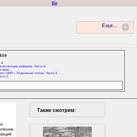
En
Еще...
йте
 4.
Милютинскую реформу. Часть 4.
о века.
юз 1805 г. Отдельные статьи. Часть 5.
сть 1.
Также смотрим:
 и
пление,
озиций