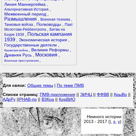
Линия Маннергейма
,
,
Альтернативная История
Межвоенный период
,
Размышления
,
,
Военная техника
,
Полководцы
,
Танковые войска
Пакт
,
Молотова-Риббентропа
Битва на
Польская кампания
,
Бзуре 1939
1939
,
Экономическая история
,
Государственные деятели
,
,
Великие Реформы
,
Крымская война
Московия
Древняя Русь
,
,
,
Военные преступления
Для связи:
Общие темы
|
По теме ПМВ
.
Списки страниц:
ПМВ-приложения
||
ЭИЧЦ
||
ФФВВ
||
КрыВо
||
АДрРу
||
РНАВ-пр
||
В3Коа
||
КорВИО
Немного истории
2013 - 2017 (
l
,
s
,
v
)