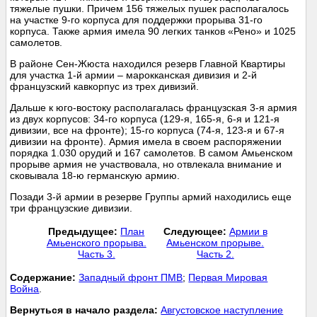
тяжелые пушки. Причем 156 тяжелых пушек располагалось
на участке 9-го корпуса для поддержки прорыва 31-го
корпуса. Также армия имела 90 легких танков «Рено» и 1025
самолетов.
В районе Сен-Жюста находился резерв Главной Квартиры
для участка 1-й армии – марокканская дивизия и 2-й
французский кавкорпус из трех дивизий.
Дальше к юго-востоку располагалась французская 3-я армия
из двух корпусов: 34-го корпуса (129-я, 165-я, 6-я и 121-я
дивизии, все на фронте); 15-го корпуса (74-я, 123-я и 67-я
дивизии на фронте). Армия имела в своем распоряжении
порядка 1.030 орудий и 167 самолетов. В самом Амьенском
прорыве армия не участвовала, но отвлекала внимание и
сковывала 18-ю германскую армию.
Позади 3-й армии в резерве Группы армий находились еще
три французские дивизии.
Предыдущее:
План
Следующее:
Армии в
Амьенского прорыва.
Амьенском прорыве.
Часть 3.
Часть 2.
Cодержание:
Западный фронт ПМВ
;
Первая Мировая
Война
.
Вернуться в начало раздела:
Августовское наступление