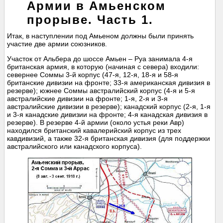
Армии в Амьенском
прорыве. Часть 1.
Итак, в наступлении под Амьеном должны были принять
участие две армии союзников.
Участок от Альбера до шоссе Амьен – Руа занимала 4-я
британская армия, в которую (начиная с севера) входили:
севернее Соммы 3-й корпус (47-я, 12-я, 18-я и 58-я
британские дивизии на фронте; 33-я американская дивизия в
резерве); южнее Соммы австралийский корпус (4-я и 5-я
австралийские дивизии на фронте; 1-я, 2-я и 3-я
австралийские дивизии в резерве); канадский корпус (2-я, 1-я
и 3-я канадские дивизии на фронте; 4-я канадская дивизия в
резерве). В резерве 4-й армии (около устья реки Авр)
находился британский кавалерийский корпус из трех
кавдивизий, а также 32-я британская дивизия (для поддержки
австралийского или канадского корпуса).