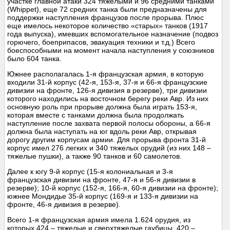
участке главной атаки 324 тяжелыми и 96 средними танками
(Whippet), еще 72 средних танка были предназначены для
поддержки наступления французов после прорыва. Плюс
еще имелось некоторое количество «старых» танков (1917
года выпуска), имевших вспомогательное назначение (подвоз
горючего, боеприпасов, эвакуация техники и т.д.) Всего
боеспособными на момент начала наступления у союзников
было 604 танка.
Южнее располагалась 1-я французская армия, в которую
входили 31-й корпус (42-я, 153-я, 37-я и 66-я французские
дивизии на фронте, 126-я дивизия в резерве), три дивизии
которого находились на восточном берегу реки Авр. Из них
основную роль при прорыве должна была играть 153-я,
которая вместе с танками должна была продолжать
наступление после захвата первой полосы обороны, а 66-я
должна была наступать на юг вдоль реки Авр, открывая
дорогу другим корпусам армии. Для прорыва фронта 31-й
корпус имел 276 легких и 340 тяжелых орудий (из них 148 –
тяжелые пушки), а также 90 танков и 60 самолетов.
Далее к югу 9-й корпус (15-я колониальная и 3-я
французская дивизии на фронте, 47-я и 56-я дивизии в
резерве); 10-й корпус (152-я, 166-я, 60-я дивизии на фронте);
южнее Мондидье 35-й корпус (169-я и 133-я дивизии на
фронте, 46-я дивизия в резерве).
Всего 1-я французская армия имела 1.624 орудия, из
которых 424 – тяжелые и сверхтяжелые гаубицы, 420 –