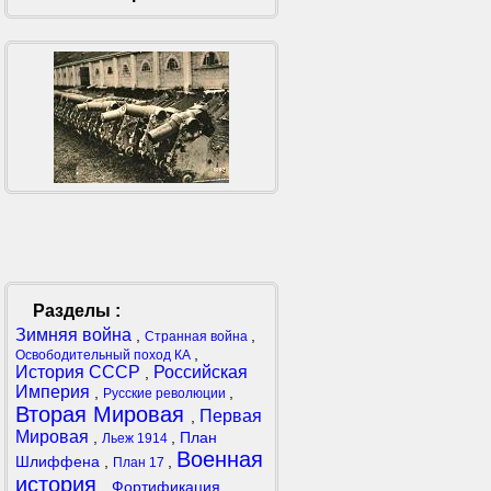
Разделы :
Зимняя война
,
,
Странная война
,
Освободительный поход КА
История СССР
Российская
,
Империя
,
,
Русские революции
Вторая Мировая
Первая
,
Мировая
,
,
План
Льеж 1914
Военная
Шлиффена
,
,
План 17
история
,
Фортификация
,