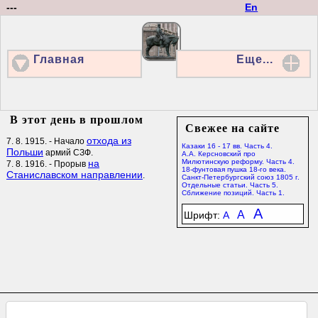
---
En
Главная
Еще...
В этот день в прошлом
Свежее на сайте
отхода из
7. 8. 1915. - Начало
Казаки 16 - 17 вв. Часть 4.
Польши
армий СЗФ.
А.А. Керсновский про
на
Милютинскую реформу. Часть 4.
7. 8. 1916. - Прорыв
18-фунтовая пушка 18-го века.
Станиславском направлении
.
Санкт-Петербургский союз 1805 г.
Отдельные статьи. Часть 5.
Сближение позиций. Часть 1.
A
A
Шрифт:
A