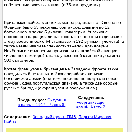
К весне французы собирались подготовить более сотни
собственных тяжелых танков (с 75-мм орудиями).
Британские войска менялись менее радикально. К весне во
Франции было 59 пехотных британских дивизий по 12
батальонов, а также 5 дивизий кавалерии. Англичане
постепенно наращивали плотность огня пехоты (в дивизии к
этому времени было 64 станковых и 192 ручных пулемета), а
также увеличивали численность тяжелой артиллерии.
Наибольшие изменения произошли в английской авиации,
численность которой к началу весенней кампании достигла
900 самолетов.
Кроме французов и британцев на Западном фронте также
находились 6 пехотных и 2 кавалерийских дивизии
бельгийской армии (они тоже постепенно получали новое
оружие), одна португальская дивизия, а также две особые
русские бригады (с французским вооружением).
Следующее:
Предыдущее:
Ситуация
Реорганизация
в начале 1917 г. Часть 6.
армий. Часть 2.
Cодержание:
Западный фронт ПМВ
;
Первая Мировая
Война
.