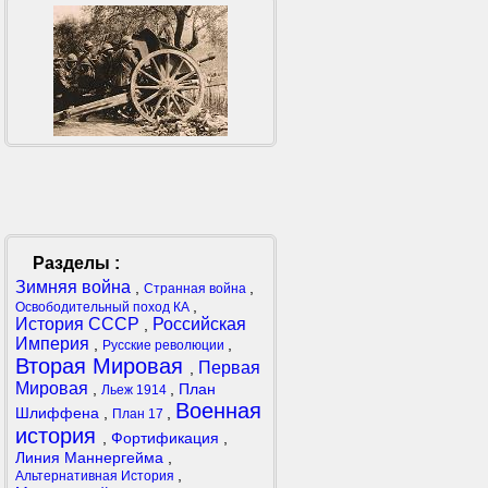
Разделы :
Зимняя война
,
,
Странная война
,
Освободительный поход КА
История СССР
Российская
,
Империя
,
,
Русские революции
Вторая Мировая
Первая
,
Мировая
,
,
План
Льеж 1914
Военная
Шлиффена
,
,
План 17
история
,
Фортификация
,
Линия Маннергейма
,
,
Альтернативная История