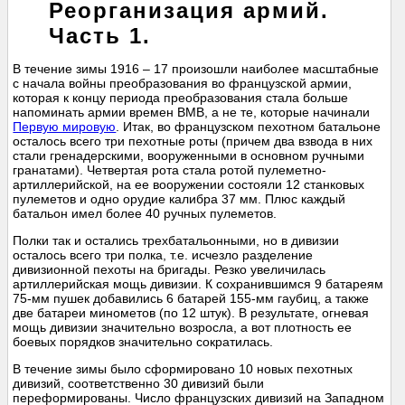
Реорганизация армий.
Часть 1.
В течение зимы 1916 – 17 произошли наиболее масштабные
с начала войны преобразования во французской армии,
которая к концу периода преобразования стала больше
напоминать армии времен ВМВ, а не те, которые начинали
Первую мировую
. Итак, во французском пехотном батальоне
осталось всего три пехотные роты (причем два взвода в них
стали гренадерскими, вооруженными в основном ручными
гранатами). Четвертая рота стала ротой пулеметно-
артиллерийской, на ее вооружении состояли 12 станковых
пулеметов и одно орудие калибра 37 мм. Плюс каждый
батальон имел более 40 ручных пулеметов.
Полки так и остались трехбатальонными, но в дивизии
осталось всего три полка, т.е. исчезло разделение
дивизионной пехоты на бригады. Резко увеличилась
артиллерийская мощь дивизии. К сохранившимся 9 батареям
75-мм пушек добавились 6 батарей 155-мм гаубиц, а также
две батареи минометов (по 12 штук). В результате, огневая
мощь дивизии значительно возросла, а вот плотность ее
боевых порядков значительно сократилась.
В течение зимы было сформировано 10 новых пехотных
дивизий, соответственно 30 дивизий были
переформированы. Число французских дивизий на Западном