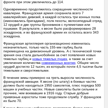
фронте при этом увеличилось до 114.
Одновременно продолжилось сокращение численности
кавалерии. Французская армия сохранила всего 7
кавалерийских дивизий, в каждой осталось три конных полка
(именовались бригадами), полк пехоты, велосипедный отряд,
12 орудий и две группы броневиков с пулеметами или
пушками. В результате, к весне было расформировано 28
эскадронов, и во французской армии их осталось всего 343
эскадрона.
Французская артиллерия организационно изменилась
незначительно, только часть 155-мм гаубиц была
перемещена на дивизионный уровень. А с технической точки
зрения она стала дальнобойнее за счет появления новых
тяжелых гаубиц и
новых тяжелых пушек
, а также за счет
увеличения количества
современных мортир
. Общее число
орудий достигло 12 тысяч, из которыйх почти 4,5 тысячи были
тяжелыми и сверхтяжелыми.
В течение зимы примерно на треть выросла численность
французской авиации. К весне (по штату) в боевых частях
должно было находиться 1950 самолетов, плюс порядка 500
машин в учебных частях. Новые самолеты были сильнее и
прочнее, чем воевавшие в 1916 году. Старые добрые
привязные аэростаты тоже продолжали службу. У французов
их было 70.