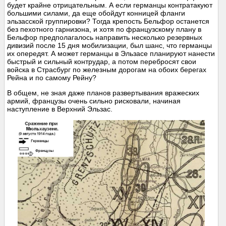
будет крайне отрицательным. А если германцы контратакуют
большими силами, да еще обойдут конницей фланги
эльзасской группировки? Тогда крепость Бельфор останется
без пехотного гарнизона, и хотя по французскому плану в
Бельфор предполагалось направить несколько резервных
дивизий после 15 дня мобилизации, был шанс, что германцы
их опередят. А может германцы в Эльзасе планируют нанести
быстрый и сильный контрудар, а потом перебросят свои
войска в Страсбург по железным дорогам на обоих берегах
Рейна и по самому Рейну?
В общем, не зная даже планов развертывания вражеских
армий, французы очень сильно рисковали, начиная
наступление в Верхний Эльзас.