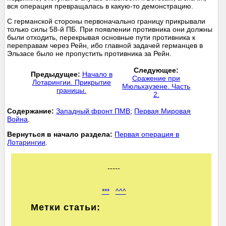
вся операция превращалась в какую-то демонстрацию.
С германской стороны первоначально границу прикрывали
только силы 58-й ПБ. При появлении противника они должны
были отходить, перекрывая основные пути противника к
переправам через Рейн, ибо главной задачей германцев в
Эльзасе было не пропустить противника за Рейн.
Следующее:
Предыдущее:
Начало в
Сражение при
Лотарингии. Прикрытие
Мюльхаузене. Часть
границы.
2.
Cодержание:
Западный фронт ПМВ
;
Первая Мировая
Война
.
Вернуться в начало раздела:
Первая операция в
Лотарингии
.
-----
***
^^^
Метки статьи: