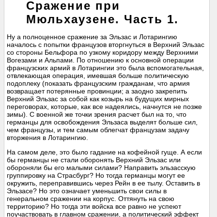
Сражение при
Мюльхаузене. Часть 1.
Ну а полноценное сражение за Эльзас и Лотарингию
началось с попытки французов вторгнуться в Верхний Эльзас
со стороны Бельфора по узкому коридору между Верхними
Вогезами и Альпами. По отношению к основной операции
французских армий в Лотарингии это была вспомогательная,
отвлекающая операция, имевшая больше политическую
подоплеку (показать французским гражданам, что армия
возвращает потерянные провинции; а заодно закрепить
Верхний Эльзас за собой как козырь на будущих мирных
переговорах, которые, как все надеялись, начнутся не позже
зимы). С военной же точки зрения расчет был на то, что
германцы для освобождения Эльзаса выделят больше сил,
чем французы, и тем самым облегчат французам задачу
вторжения в Лотарингию.
На самом деле, это было гадание на кофейной гуще. А если
бы германцы не стали оборонять Верхний Эльзас или
обороняли бы его малыми силами? Направить эльзасскую
группировку на Страсбург? Но тогда германцы могут ее
окружить, переправившись через Рейн в ее тылу. Оставить в
Эльзасе? Но это означает уменьшить свои силы в
генеральном сражении на корпус. Оттянуть на свою
территорию? Но тогда эти войска все равно не успеют
поучаствовать в главном сражении, а политический эффект