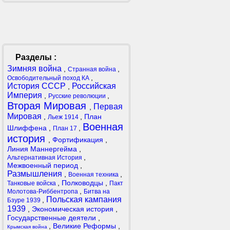
Разделы :
Зимняя война
,
,
Странная война
,
Освободительный поход КА
История СССР
Российская
,
Империя
,
,
Русские революции
Вторая Мировая
Первая
,
Мировая
,
,
План
Льеж 1914
Военная
Шлиффена
,
,
План 17
история
,
Фортификация
,
Линия Маннергейма
,
,
Альтернативная История
Межвоенный период
,
Размышления
,
,
Военная техника
,
Полководцы
,
Танковые войска
Пакт
,
Молотова-Риббентропа
Битва на
Польская кампания
,
Бзуре 1939
1939
,
Экономическая история
,
Государственные деятели
,
,
Великие Реформы
,
Крымская война