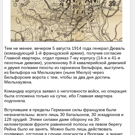
Тем не менее, вечером 5 августа 1914 года генерал Дюваль
(командующий 1-й французской армии), получив согласие
Главной квартиры, отдал приказ 7-му корпусу (14-я и 41-я
пехотные дивизии), усиленному 8-й кавалерийской дивизией
и двумя полками пехоты из гарнизона Бельфора, выступить
из Бельфора на Мюльхаузен (ныне Мюлуэ) через
Бельфорские ворота с тем, чтобы за два дня достичь
Мюльхаузена.
Командир корпуса заявил о неготовности войск, но операция
была отложена только на сутки, ибо Главная квартира
подгоняла.
Вступившие в пределы Германии силы французов были
незначительны: всего лишь 30 батальонов, 30 эскадронов и
128 орудий. Этими силами даже оборону на 30-
километровом фронте равнинной полосы на левом берегу
Рейна было не занять. Можно было лишь действовать
подвижно, отступая в случае опасности к Вогезам, а значит,