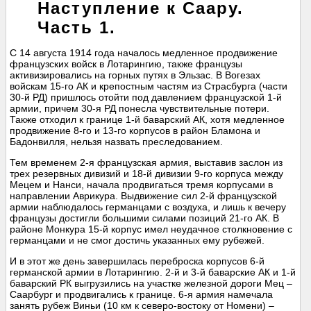
Наступление к Саару.
Часть 1.
С 14 августа 1914 года началось медленное продвижение
французских войск в Лотарингию, также французы
активизировались на горных путях в Эльзас. В Вогезах
войскам 15-го АК и крепостным частям из Страсбурга (части
30-й РД) пришлось отойти под давлением французской 1-й
армии, причем 30-я РД понесла чувствительные потери.
Также отходил к границе 1-й баварский АК, хотя медленное
продвижение 8-го и 13-го корпусов в район Бламона и
Бадонвилля, нельзя назвать преследованием.
Тем временем 2-я французская армия, выставив заслон из
трех резервных дивизий и 18-й дивизии 9-го корпуса между
Мецем и Нанси, начала продвигаться тремя корпусами в
направлении Аврикура. Выдвижение сил 2-й французской
армии наблюдалось германцами с воздуха, и лишь к вечеру
французы достигли большими силами позиций 21-го АК. В
районе Монкура 15-й корпус имел неудачное столкновение с
германцами и не смог достичь указанных ему рубежей.
И в этот же день завершилась переброска корпусов 6-й
германской армии в Лотарингию. 2-й и 3-й баварские АК и 1-й
баварский РК выгрузились на участке железной дороги Мец –
Саарбург и продвигались к границе. 6-я армия намечала
занять рубеж Виньи (10 км к северо-востоку от Номени) –