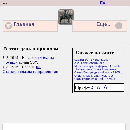
---
En
Главная
Еще...
В этот день в прошлом
Свежее на сайте
отхода из
7. 8. 1915. - Начало
Казаки 16 - 17 вв. Часть 4.
Польши
армий СЗФ.
А.А. Керсновский про
на
Милютинскую реформу. Часть 4.
7. 8. 1916. - Прорыв
18-фунтовая пушка 18-го века.
Станиславском направлении
.
Санкт-Петербургский союз 1805 г.
Отдельные статьи. Часть 5.
Сближение позиций. Часть 1.
A
A
Шрифт:
A