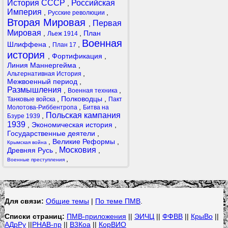
История СССР
Российская
,
Империя
,
,
Русские революции
Вторая Мировая
Первая
,
Мировая
,
,
План
Льеж 1914
Военная
Шлиффена
,
,
План 17
история
,
Фортификация
,
Линия Маннергейма
,
,
Альтернативная История
Межвоенный период
,
Размышления
,
,
Военная техника
,
Полководцы
,
Танковые войска
Пакт
,
Молотова-Риббентропа
Битва на
Польская кампания
,
Бзуре 1939
1939
,
Экономическая история
,
Государственные деятели
,
,
Великие Реформы
,
Крымская война
Московия
Древняя Русь
,
,
,
Военные преступления
Для связи:
Общие темы
|
По теме ПМВ
.
Списки страниц:
ПМВ-приложения
||
ЭИЧЦ
||
ФФВВ
||
КрыВо
||
АДрРу
||
РНАВ-пр
||
В3Коа
||
КорВИО