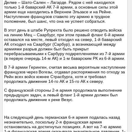
Делме – Шато-Сален – Лагарде. Рядом с ней находился
только 1-й баварский АК 7-й армии, а основные силы этой
армии еще находились в Верхнем Эльзасе и на Рейне.
Наступление французов ставило эту армию в трудное
положение, был шанс, что она не успеет собраться.
В этот день в штабе Рупрехта было решено отводить войска
на линию Мец – Саарбург, при этом правый фланг 6-й армии
оставался на месте, левый отходил на север, 1-й баварский
АК отходил на Саарбург (Сарбур), а возникающий между
армиями разрыв должен был быть прикрыт
перебрасываемыми к Сарбуру подкреплениями из 7-й армии
(в первую очередь 14-м АК) и 1-м баварским РК из 6-й армии.
В 7-й армии Геринген, считая весьма вероятным наступление
французов через Вогезы, отдавал распоряжения по отходу за
Рейн всех войск южнее Страсбурга, хотя и требовал
продолжать движение 14-го АК и 15-го АК к северу.
С французской стороны 2-я армия продолжала выполнение
предыдущих задач, а левый фланг 1-й армии должен был
продолжать движение к реке Везус.
На следующий день германская 6-я армия подалась назад
незначительно, поскольку 2-я французская армия
остановилась на достигнутых позициях. А вот на 7-ю армию
1-я французская армия оказывала значительное давление. 1-