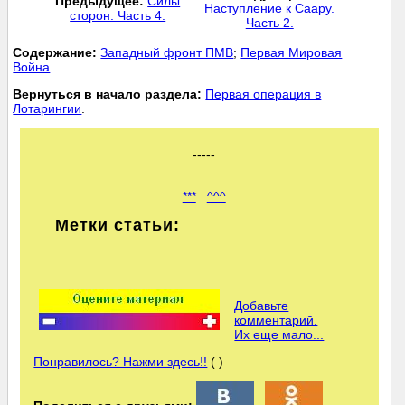
Предыдущее:
Силы
Наступление к Саару.
сторон. Часть 4.
Часть 2.
Cодержание:
Западный фронт ПМВ
;
Первая Мировая
Война
.
Вернуться в начало раздела:
Первая операция в
Лотарингии
.
-----
***
^^^
Метки статьи:
Добавьте
комментарий.
Их еще мало...
Понравилось? Нажми здесь!!
( )