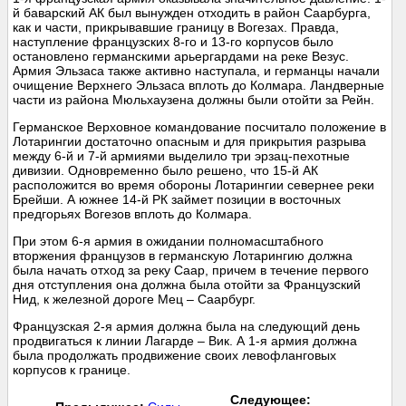
й баварский АК был вынужден отходить в район Саарбурга,
как и части, прикрывавшие границу в Вогезах. Правда,
наступление французских 8-го и 13-го корпусов было
остановлено германскими арьергардами на реке Везус.
Армия Эльзаса также активно наступала, и германцы начали
очищение Верхнего Эльзаса вплоть до Колмара. Ландверные
части из района Мюльхаузена должны были отойти за Рейн.
Германское Верховное командование посчитало положение в
Лотарингии достаточно опасным и для прикрытия разрыва
между 6-й и 7-й армиями выделило три эрзац-пехотные
дивизии. Одновременно было решено, что 15-й АК
расположится во время обороны Лотарингии севернее реки
Брейши. А южнее 14-й РК займет позиции в восточных
предгорьях Вогезов вплоть до Колмара.
При этом 6-я армия в ожидании полномасштабного
вторжения французов в германскую Лотарингию должна
была начать отход за реку Саар, причем в течение первого
дня отступления она должна была отойти за Французский
Нид, к железной дороге Мец – Саарбург.
Французская 2-я армия должна была на следующий день
продвигаться к линии Лагарде – Вик. А 1-я армия должна
была продолжать продвижение своих левофланговых
корпусов к границе.
Следующее: