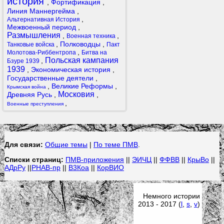
история
,
Фортификация
,
Линия Маннергейма
,
,
Альтернативная История
Межвоенный период
,
Размышления
,
,
Военная техника
,
Полководцы
,
Танковые войска
Пакт
,
Молотова-Риббентропа
Битва на
Польская кампания
,
Бзуре 1939
1939
,
Экономическая история
,
Государственные деятели
,
,
Великие Реформы
,
Крымская война
Московия
Древняя Русь
,
,
,
Военные преступления
Для связи:
Общие темы
|
По теме ПМВ
.
Списки страниц:
ПМВ-приложения
||
ЭИЧЦ
||
ФФВВ
||
КрыВо
||
АДрРу
||
РНАВ-пр
||
В3Коа
||
КорВИО
Немного истории
2013 - 2017 (
l
,
s
,
v
)