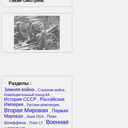
Также смотрим:
Разделы :
Зимняя война
,
,
Странная война
,
Освободительный поход КА
История СССР
Российская
,
Империя
,
,
Русские революции
Вторая Мировая
Первая
,
Мировая
,
,
План
Льеж 1914
Военная
Шлиффена
,
,
План 17