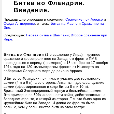
Битва во Фландрии.
Введение.
Предыдущие операции и сражения:
Сражение при Аррасе
и
Осада Антверпена
, а также
Битва на Марне
и
Сражение на
Эне
.
Следующие:
Первая битва в Шампани
;
Второе сражение при
Ипре
.
Битва во Фландрии
(1-е сражение у Ипра) – крупное
сражение и кровопролитное на Западном фронте ПМВ
проходившее в период (примерно) с 18 октября по 17 ноября
1914 года на 120-километровом фронте от Ньюпорта на
побережье Северного моря до района Арраса.
В Битве во Фландрии принимали участие две германские
армии (4-я и 6-я), а со стороны Антанты – две французские
армии (сформированная в ходе Битвы 8-я и 10-я),
Британский Экспедиционный корпус и бельгийская армия.
Это примерно по 30% численности войск, действовавших на
Западном фронте, с каждой из сторон. Т.е. это была одна из
крупнейших битв на Западе. И длина ее фронта была
больше, чем у большинства битв на этом театре.