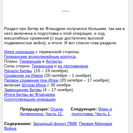
-----
Раздел про Битву во Фландрии получился большим, так как в
него включена и подготовка к этой операции, и ход
масштабных сражений (с еще достаточно высокой
подвижностью войск), и итоги. И вот список глав раздела:
Идея операции
с германской стороны.
Германские второлинейные корпуса
.
Планы:
Германцев
и
Антанты
.
Силы сторон:
Германцев
и
их противников
.
Начало Битвы
. (15 – 19 октября)
Сражение на Изере
(20 октября – 1 ноября).
Первое сражение при Ипре
(20 октября – 17 ноября),
включая
Штурм Ипра
с 30 ноября.
Завершение Битвы
(4 – 17 ноября).
Итоги Битвы во Фландрии
.
Сопутствующие операции
.
Предыдущее:
Осада
Следующее:
Идеи и
Антверпена. Часть 11.
подготовка. Часть 1.
Cодержание:
Западный фронт ПМВ
;
Первая Мировая
Война
.