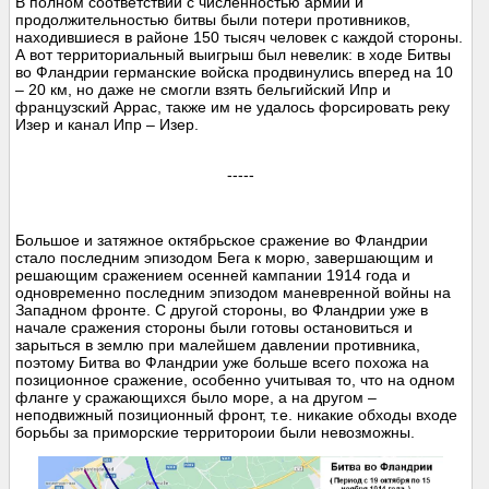
В полном соответствии с численностью армий и
продолжительностью битвы были потери противников,
находившиеся в районе 150 тысяч человек с каждой стороны.
А вот территориальный выигрыш был невелик: в ходе Битвы
во Фландрии германские войска продвинулись вперед на 10
– 20 км, но даже не смогли взять бельгийский Ипр и
французский Аррас, также им не удалось форсировать реку
Изер и канал Ипр – Изер.
-----
Большое и затяжное октябрьское сражение во Фландрии
стало последним эпизодом Бега к морю, завершающим и
решающим сражением осенней кампании 1914 года и
одновременно последним эпизодом маневренной войны на
Западном фронте. С другой стороны, во Фландрии уже в
начале сражения стороны были готовы остановиться и
зарыться в землю при малейшем давлении противника,
поэтому Битва во Фландрии уже больше всего похожа на
позиционное сражение, особенно учитывая то, что на одном
фланге у сражающихся было море, а на другом –
неподвижный позиционный фронт, т.е. никакие обходы входе
борьбы за приморские территороии были невозможны.