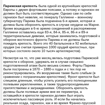
Парижская крепость
была одной из крупнейших крепостей
Европы c двумя фортовыми поясами, а потому и гарнизон ее
должен был быть соответствующим. Однако сам по себе
гарнизон был невелик, но генералу Галлиени – военному
губернатору Парижа была подчинена 6-я армия, которая и
должна была оборонять крепость в случае неудачи на Марне.
Кроме вошедших в 6-ю армию соединений в распоряжении
Галлиени оставались еще 83-я, 84-я, 85-я, 86-я и 89-я
территориальные дивизии, которые занимались подготовкой к
обороне восточного фронта Парижа и не должны были
покидать крепость. Всего это 40 батальонов и 92 мобильных
орудия (не считая примерно 1000 орудий крепостных, при
которых состояло около 10 тысяч артиллеристов).
Несмотря на то, что уже месяц велась подготовка Парижской
крепости к обороне, удержать ее в случае серьезно
подготовленной атаки было весьма сложно. Форты Парижа
были построены в 1870 – 1880-х годах и с тех пор не
реконструировались. Их вооружение также было слабым (в
сравнении с пограничными крепостями). Фронт крепости был
слишком длинным, чтобы успеть усилить его полноценными
полевыми укреплениями, а также труднопроходимыми
препятствиями и заграждениями. Оборонять крепость
должны были полевые армии вне ее периметра, а
оставшийся в крепости гарнизон должен был играть
исключительно пассивную роль. И если бы началась
реальная осада, гарнизон, как и во время Франко-прусской