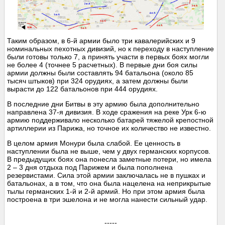
Таким образом, в 6-й армии было три кавалерийских и 9
номинальных пехотных дивизий, но к переходу в наступление
были готовы только 7, а принять участи в первых боях могли
не более 4 (точнее 5 расчетных). В первые дни боя силы
армии должны были составлять 94 батальона (около 85
тысяч штыков) при 324 орудиях, а затем должны были
вырасти до 122 батальонов при 444 орудиях.
В последние дни Битвы в эту армию была дополнительно
направлена 37-я дивизия. В ходе сражения на реке Урк 6-ю
армию поддерживало несколько батарей тяжелой крепостной
артиллерии из Парижа, но точное их количество не известно.
В целом армия Монури была слабой. Ее ценность в
наступлении была не выше, чем у двух германских корпусов.
В предыдущих боях она понесла заметные потери, но имела
2 – 3 дня отдыха под Парижем и была пополнена
резервистами. Сила этой армии заключалась не в пушках и
батальонах, а в том, что она была нацелена на неприкрытые
тылы германских 1-й и 2-й армий. Но при этом армия была
построена в три эшелона и не могла нанести сильный удар.
-----