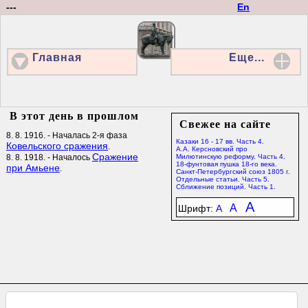
---
En
Главная
Еще...
В этот день в прошлом
Свежее на сайте
8. 8. 1916. - Началась 2-я фаза
Казаки 16 - 17 вв. Часть 4.
Ковельского сражения
.
А.А. Керсновский про
Сражение
8. 8. 1918. - Началось
Милютинскую реформу. Часть 4.
18-фунтовая пушка 18-го века.
при Амьене
.
Санкт-Петербургский союз 1805 г.
Отдельные статьи. Часть 5.
Сближение позиций. Часть 1.
A
A
Шрифт:
A