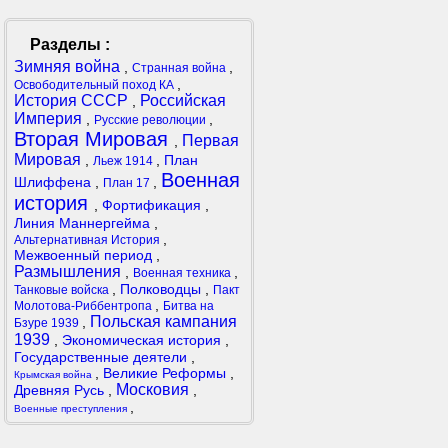
Разделы :
Зимняя война
,
,
Странная война
,
Освободительный поход КА
История СССР
Российская
,
Империя
,
,
Русские революции
Вторая Мировая
Первая
,
Мировая
,
,
План
Льеж 1914
Военная
Шлиффена
,
,
План 17
история
,
Фортификация
,
Линия Маннергейма
,
,
Альтернативная История
Межвоенный период
,
Размышления
,
,
Военная техника
,
Полководцы
,
Танковые войска
Пакт
,
Молотова-Риббентропа
Битва на
Польская кампания
,
Бзуре 1939
1939
,
Экономическая история
,
Государственные деятели
,
,
Великие Реформы
,
Крымская война
Московия
Древняя Русь
,
,
,
Военные преступления