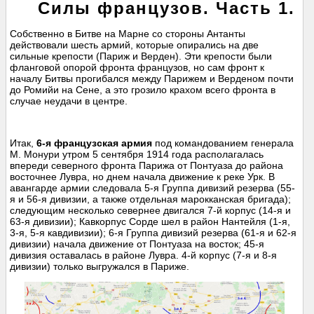
Силы французов. Часть 1.
Собственно в Битве на Марне со стороны Антанты
действовали шесть армий, которые опирались на две
сильные крепости (Париж и Верден). Эти крепости были
фланговой опорой фронта французов, но сам фронт к
началу Битвы прогибался между Парижем и Верденом почти
до Ромийи на Сене, а это грозило крахом всего фронта в
случае неудачи в центре.
Итак,
6-я французская армия
под командованием генерала
М. Монури утром 5 сентября 1914 года располагалась
впереди северного фронта Парижа от Понтуаза до района
восточнее Лувра, но днем начала движение к реке Урк. В
авангарде армии следовала 5-я Группа дивизий резерва (55-
я и 56-я дивизии, а также отдельная марокканская бригада);
следующим несколько севернее двигался 7-й корпус (14-я и
63-я дивизии); Кавкорпус Сорде шел в район Нантейля (1-я,
3-я, 5-я кавдивизии); 6-я Группа дивизий резерва (61-я и 62-я
дивизии) начала движение от Понтуаза на восток; 45-я
дивизия оставалась в районе Лувра. 4-й корпус (7-я и 8-я
дивизии) только выгружался в Париже.