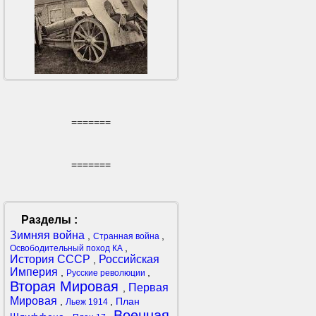
=======
=======
Разделы :
Зимняя война
,
,
Странная война
,
Освободительный поход КА
История СССР
Российская
,
Империя
,
,
Русские революции
Вторая Мировая
Первая
,
Мировая
,
,
План
Льеж 1914
Военная