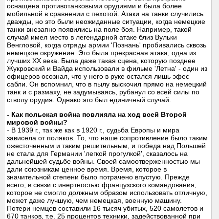
оснащена противотанковыми орудиями и была более
мобильной в сравнении с пехотой. Атаки на танки случились
дважды, но это были неожиданные ситуации, когда немецкие
танки внезапно появились на поле боя. Например, такой
случай имел место в легендарной атаке близ Вульки
Венгловой, когда отряды армии 'Познань' пробивались сквозь
немецкое окружение. Это была прекрасная атака, одна из
лучших XX века. Была даже такая сцена, которую позднее
Жукровский и Вайда использовали в фильме 'Летна' - один из
офицеров осознал, что у него в руке остался лишь эфес
сабли. Он вспомнил, что в пылу выскочил прямо на немецкий
танк и с размаху, не задумываясь, рубанул со всей силы по
стволу орудия. Однако это был единичный случай.
- Как польская война повлияла на ход всей Второй
мировой войны?
- В 1939 г., так же как в 1920 г., судьба Европы и мира
зависела от поляков. То, что наше сопротивление было таким
ожесточенным и таким решительным, и победа над Польшей
не стала для Германии 'легкой прогулкой', сказалось на
дальнейшей судьбе войны. Своей самоотверженностью мы
дали союзникам ценное время. Время, которое в
значительной степени было потрачено впустую. Прежде
всего, в связи с инертностью французского командования,
которое не смогло должным образом использовать отличную,
может даже лучшую, чем немецкая, военную машину.
Потери немцев составили 16 тысяч убитых, 520 самолетов и
670 танков, т.е. 25 процентов техники, задействованной при