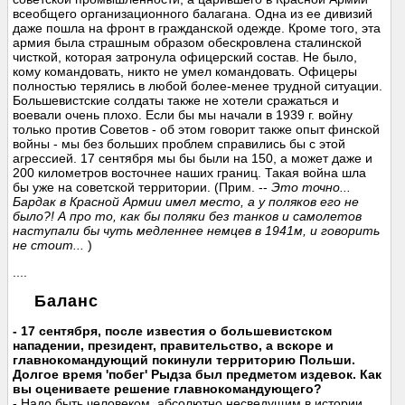
всеобщего организационного балагана. Одна из ее дивизий
даже пошла на фронт в гражданской одежде. Кроме того, эта
армия была страшным образом обескровлена сталинской
чисткой, которая затронула офицерский состав. Не было,
кому командовать, никто не умел командовать. Офицеры
полностью терялись в любой более-менее трудной ситуации.
Большевистские солдаты также не хотели сражаться и
воевали очень плохо. Если бы мы начали в 1939 г. войну
только против Советов - об этом говорит также опыт финской
войны - мы без больших проблем справились бы с этой
агрессией. 17 сентября мы бы были на 150, а может даже и
200 километров восточнее наших границ. Такая война шла
бы уже на советской территории. (Прим. --
Это точно...
Бардак в Красной Армии имел место, а у поляков его не
было?! А про то, как бы поляки без танков и самолетов
наступали бы чуть медленнее немцев в 1941м, и говорить
не стоит...
)
....
Баланс
- 17 сентября, после известия о большевистском
нападении, президент, правительство, а вскоре и
главнокомандующий покинули территорию Польши.
Долгое время 'побег' Рыдза был предметом издевок. Как
вы оцениваете решение главнокомандующего?
- Надо быть человеком, абсолютно несведущим в истории