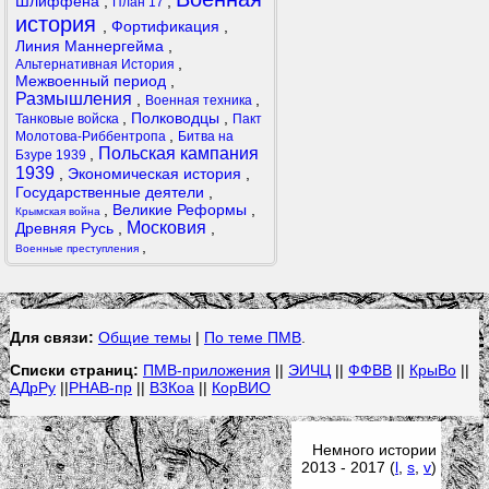
Шлиффена
,
,
План 17
история
,
Фортификация
,
Линия Маннергейма
,
,
Альтернативная История
Межвоенный период
,
Размышления
,
,
Военная техника
,
Полководцы
,
Танковые войска
Пакт
,
Молотова-Риббентропа
Битва на
Польская кампания
,
Бзуре 1939
1939
,
Экономическая история
,
Государственные деятели
,
,
Великие Реформы
,
Крымская война
Московия
Древняя Русь
,
,
,
Военные преступления
Для связи:
Общие темы
|
По теме ПМВ
.
Списки страниц:
ПМВ-приложения
||
ЭИЧЦ
||
ФФВВ
||
КрыВо
||
АДрРу
||
РНАВ-пр
||
В3Коа
||
КорВИО
Немного истории
2013 - 2017 (
l
,
s
,
v
)