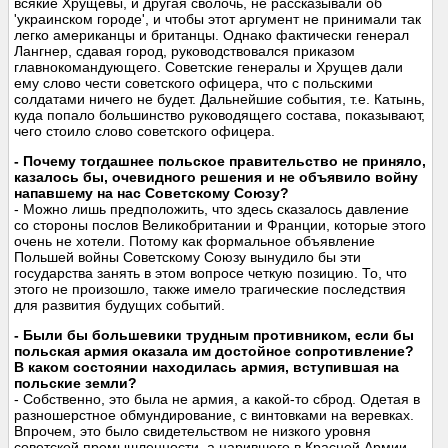
всякие Хрущевы, и другая сволочь, не рассказывали об
'украинском городе', и чтобы этот аргумент не принимали так
легко американцы и британцы. Однако фактически генерал
Лангнер, сдавая город, руководствовался приказом
главнокомандующего. Советские генералы и Хрущев дали
ему слово чести советского офицера, что с польскими
солдатами ничего не будет. Дальнейшие события, т.е. Катынь,
куда попало большинство руководящего состава, показывают,
чего стоило слово советского офицера.
- Почему тогдашнее польское правительство не приняло,
казалось бы, очевидного решения и не объявило войну
напавшему на нас Советскому Союзу?
- Можно лишь предположить, что здесь сказалось давление
со стороны послов Великобритании и Франции, которые этого
очень не хотели. Потому как формальное объявление
Польшей войны Советскому Союзу вынудило бы эти
государства занять в этом вопросе четкую позицию. То, что
этого не произошло, также имело трагические последствия
для развития будущих событий.
- Были бы большевики трудным противником, если бы
польская армия оказала им достойное сопротивление?
В каком состоянии находилась армия, вступившая на
польские земли?
- Собственно, это была не армия, а какой-то сброд. Одетая в
разношерстное обмундирование, с винтовками на веревках.
Впрочем, это было свидетельством не низкого уровня
советской промышленности, а царившего в Красной Армии