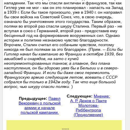
нападении. Так что мы спасли англичан и французов, так как
Гитлер уже не мог - как он это планировал - напасть на Запад
в 1939 г. Если бы такое произошло, уже в 1940 г. он направил
бы свои войска на Советский Союз, что, в свою очередь,
означало бы уничтожение этого государства. Таким образом,
поляки во второй раз спасли шкуру Сталина. Первый раз - не
вступая в союз с Германией, второй раз - предоставив ему
бесценный год на формирование вооруженных сил. Однако
истории и политике незнакомо чувство благодарности.
Впрочем, Сталин считал его собачьим чувством, поэтому
никогда не был полякам за это благодарен. (Прим. --
Если бы
Гитлер начал бы кампанию во Франции в октябре 1939, без
авиабомб и снарядов, на зато с кучей
неотремонтированных танков; а главное, без плана
наступления, он бы здорово увяз бы в Бельгии и в северо-
западной Франции. И если бы даже смог перемолоть
Французскую армию следующим летом, воевать с СССР
собрался бы только в 1942м году. Так что еще большой
вопрос, чью шкуру спасли поляки.
)
Следующее:
Мнение:
Предыдущее:
Павел
А. Р. Дюков о Пакте
Векоревич о польской
Молотова-
армии и начале
Риббентропа
польской кампании.
(Продолжение)
-----