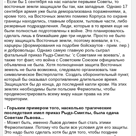
- Если бы 1 сентября на нас напали первыми Советы, то
восточные земли защищали бы так, как западные. Однако 17
сентября армия уже была деморализована поражениями, а,
кроме того, на Восточных землях помимо Корпуса по охране
границы находились, главным образом, тыловые части, либо
резервные подразделения. Люди, которые в то время еще не
были полностью подготовлены к войне. Это планировалось
сделать лишь в ближайшие две-три недели. Просто не было
кому защищать Восточные земли, поэтому воевали, в т.ч.,
харцеры (формирования на подобие бойскаутов - прим. пер.)
и добровольцы. Однако самую главную роль сыграл
фатальный приказ Рыдз-Смиглы: 'с Советами не воевать', а
также тот факт, что война с Советским Союзом официально
объявлена не была. Хотя полноценная защита Восточных
земель не была возможна, следовало организовать там
символическое Вестерплатте. Создать оборонительный пункт,
который бы оказывал сопротивление длительное время.
Защищался бы до конца, до последней капли крови. На этих
землях необходимы были польские Фермопилы, чтобы
продемонстрировать всему миру наши права на эти
территории.
- Горьким примером того, насколько трагические
последствия имел приказ Рыдз-Смиглы, была сдача
Советам Львова...
- Может быть, именно Львов должен был стать этими
Фермопилами. Потому что были все условия для его защиты.
Это надо было сделать хотя бы для того, чтобы позднее