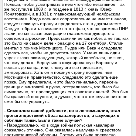
Польши, чтобы усматривать в нем что-либо негативное. Так
же поступил в 1809 г., а позднее в 1813 г. князь Юзеф
Понятовский, а в 1831 г. главнокомандующий ноябрьским
восстанием. Когда военное сопротивление не имеет шансов,
следует покинуть страну и продолжать его в другом месте.
Следует обратить внимание на тот факт, что во времена ПНР
лгали, не связывая эмиграцию главнокомандующего с
советской агрессией. Представляли ее как побег, а не так, как
это было на самом деле - реакцию на 17 сентября. Сталин
мечтал о поимке Мостицкого, Рыдза или Бека и следовало
сделать все, чтобы не допустить этого. У меня лишь один
упрек к главнокомандующему, который колебался, не зная,
что ему делать. Вернуться в оккупированную Варшаву и
воевать до конца, или, к чему его все призывали,
эмигрировать. Хоть он и покинул страну позднее, чем
Мостицкий и правительство, следовало это сделать еще
позже. Ему предлагали, и это было гениально, пересечь
границу с винтовкой в руках, отстреливаясь, что было бы
символично, от преследующих его советских частей. Это был
бы красивый поступок и, я думаю, что в этом случае никто не
смог бы его упрекнуть.
- Символом нашей доблести, но и легкомыслия, стал
пропагандистский образ кавалеристов, атакующих с
саблями танки. Были такие случаи?
- Парадоксально, но в ходе войны польская кавалерия
сражалась отлично. Она оказалась наилучшим средством
противотанковой обороны. Потому что была прекрасно