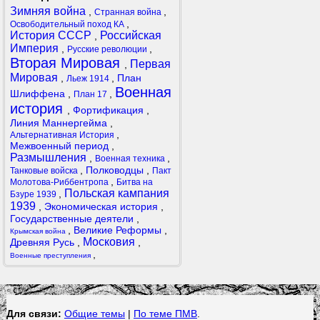
Зимняя война
,
,
Странная война
,
Освободительный поход КА
История СССР
Российская
,
Империя
,
,
Русские революции
Вторая Мировая
Первая
,
Мировая
,
,
План
Льеж 1914
Военная
Шлиффена
,
,
План 17
история
,
Фортификация
,
Линия Маннергейма
,
,
Альтернативная История
Межвоенный период
,
Размышления
,
,
Военная техника
,
Полководцы
,
Танковые войска
Пакт
,
Молотова-Риббентропа
Битва на
Польская кампания
,
Бзуре 1939
1939
,
Экономическая история
,
Государственные деятели
,
,
Великие Реформы
,
Крымская война
Московия
Древняя Русь
,
,
,
Военные преступления
Для связи:
Общие темы
|
По теме ПМВ
.