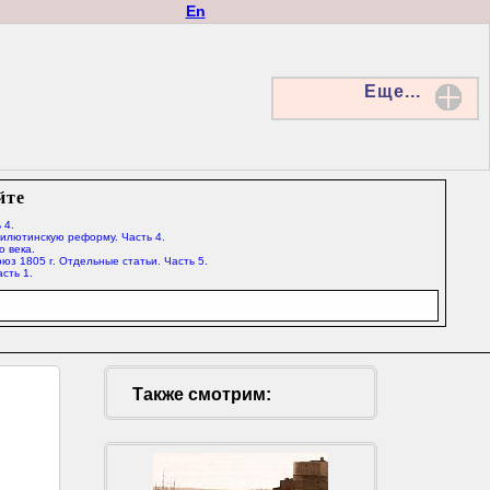
En
Еще...
йте
 4.
Милютинскую реформу. Часть 4.
о века.
юз 1805 г. Отдельные статьи. Часть 5.
сть 1.
Также смотрим: