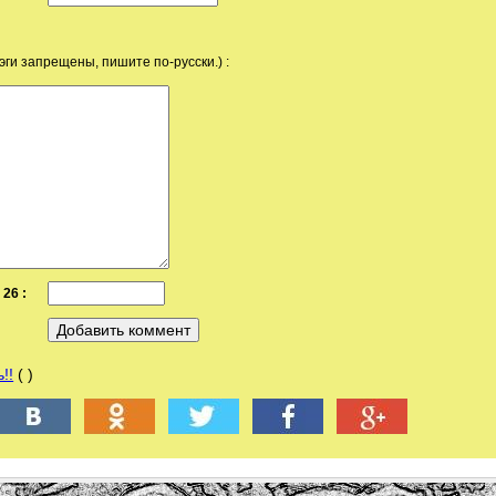
эги запрещены, пишите по-русски.) :
26 :
!!
( )