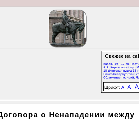
Свежее на са
Казаки 16 - 17 вв. Часть
А.А. Керсновский про 
18-фунтовая пушка 18-г
Санкт-Петербургский со
Сближение позиций. Ча
A
A
Шрифт:
A
Договора о Ненападении между