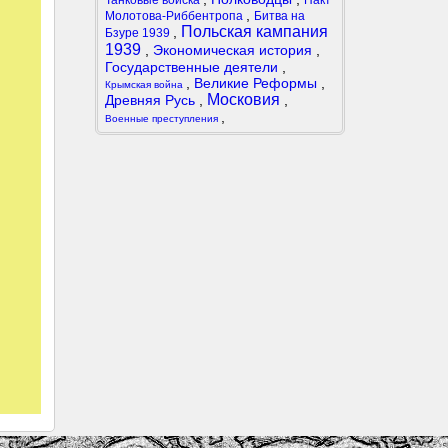
Танковые войска
Пакт
,
Молотова-Риббентропа
Битва на
Польская кампания
,
Бзуре 1939
1939
,
Экономическая история
,
Государственные деятели
,
,
Великие Реформы
,
Крымская война
Московия
Древняя Русь
,
,
,
Военные преступления