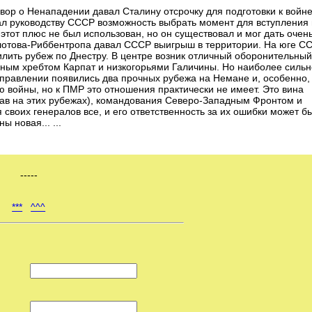
говор о Ненападении давал Сталину отсрочку для подготовки к войне
ал руководству СССР возможность выбрать момент для вступления 
этот плюс не был использован, но он существовал и мог дать очен
 Молотова-Риббентропа давал СССР выигрыш в территории. На юге С
илить рубеж по Днестру. В центре возник отличный оборонительны
рным хребтом Карпат и низкогорьями Галичины. Но наиболее силь
правлении появились два прочных рубежа на Немане и, особенно,
ю войны, но к ПМР это отношения практически не имеет. Это вина
рав на этих рубежах), командования Северо-Западным Фронтом и
воих генералов все, и его ответственность за их ошибки может б
 новая... ...
-----
***
^^^