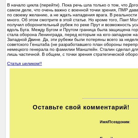
В начало цикла (перейти). Пока речь шла только о том, что До
самом деле, что очень важно с военной точки зрения, ПМР дав
по своему желанию, а не ждать нападения врага. В реальности 
много. Об этом смотрите в этой статье. Но кроме того, Пакт
получил оборонительный рубеж по реке Прут и возможность ус
вдоль Буга. Между Бугом и Прутом граница была защищена го
стала оборона Ленинграда, перед которым на юго-западном на
Западной Двине. Да, эти рубежи были потеряны всего за недел
советского Генштаба (не разработавшего план обороны переп
немецкого генерала по фамилии Манштейн. Сталин сделал для с
лишь частичной. В общем, с точки зрения стратегической обороны
Статья целиком!!
Оставьте свой комментарий!
Имя/Псевдоним
: