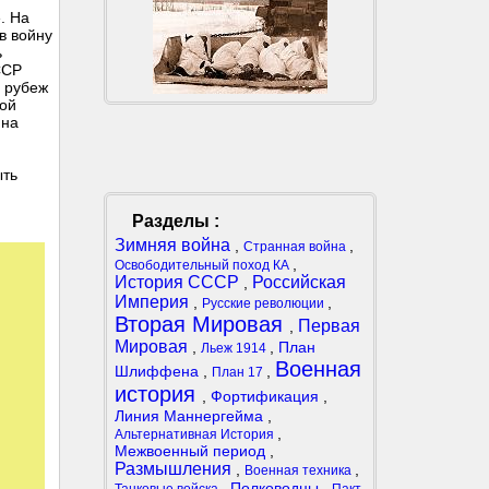
. На
в войну
ь
ССР
й рубеж
ной
 на
ыть
Разделы :
Зимняя война
,
,
Странная война
,
Освободительный поход КА
История СССР
Российская
,
Империя
,
,
Русские революции
Вторая Мировая
Первая
,
Мировая
,
,
План
Льеж 1914
Военная
Шлиффена
,
,
План 17
история
,
Фортификация
,
Линия Маннергейма
,
,
Альтернативная История
Межвоенный период
,
Размышления
,
,
Военная техника
,
Полководцы
,