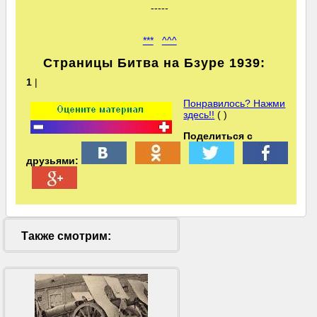
-----
***
^^^
Страницы Битва на Бзуре 1939:
1
|
Понравилось? Нажми
здесь!!
( )
Поделиться с
друзьями:
Также смотрим: