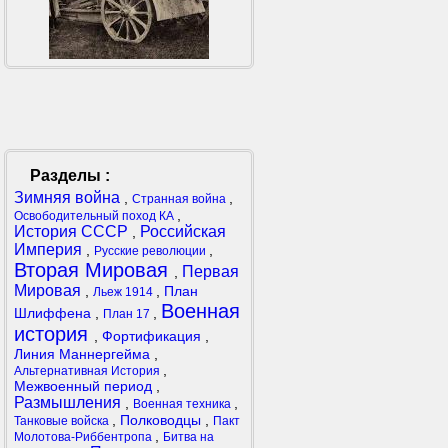
Разделы :
Зимняя война
,
,
Странная война
,
Освободительный поход КА
История СССР
Российская
,
Империя
,
,
Русские революции
Вторая Мировая
Первая
,
Мировая
,
,
План
Льеж 1914
Военная
Шлиффена
,
,
План 17
история
,
Фортификация
,
Линия Маннергейма
,
,
Альтернативная История
Межвоенный период
,
Размышления
,
,
Военная техника
,
Полководцы
,
Танковые войска
Пакт
,
Молотова-Риббентропа
Битва на