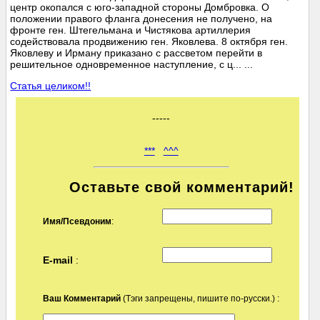
центр окопался с юго-западной стороны Домбровка. О
положении правого фланга донесения не получено, на
фронте ген. Штегельмана и Чистякова артиллерия
содействовала продвижению ген. Яковлева. 8 октября ген.
Яковлеву и Ирману приказано с рассветом перейти в
решительное одновременное наступление, с ц... ...
Статья целиком!!
-----
***
^^^
Оставьте свой комментарий!
Имя/Псевдоним
:
E-mail
:
Ваш Комментарий
(Тэги запрещены, пишите по-русски.) :