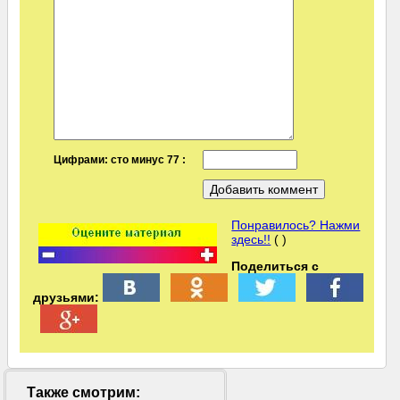
Цифрами: сто минус 77 :
Понравилось? Нажми
здесь!!
( )
Поделиться с
друзьями:
Также смотрим: