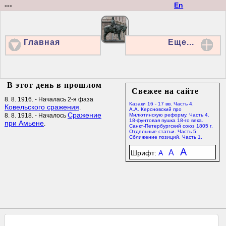
---
En
Главная
Еще...
В этот день в прошлом
Свежее на сайте
8. 8. 1916. - Началась 2-я фаза
Казаки 16 - 17 вв. Часть 4.
Ковельского сражения
.
А.А. Керсновский про
Сражение
8. 8. 1918. - Началось
Милютинскую реформу. Часть 4.
18-фунтовая пушка 18-го века.
при Амьене
.
Санкт-Петербургский союз 1805 г.
Отдельные статьи. Часть 5.
Сближение позиций. Часть 1.
A
A
Шрифт:
A