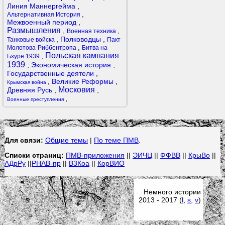
Линия Маннергейма
,
,
Альтернативная История
Межвоенный период
,
Размышления
,
,
Военная техника
,
Полководцы
,
Танковые войска
Пакт
,
Молотова-Риббентропа
Битва на
Польская кампания
,
Бзуре 1939
1939
,
Экономическая история
,
Государственные деятели
,
,
Великие Реформы
,
Крымская война
Московия
Древняя Русь
,
,
,
Военные преступления
Для связи:
Общие темы
|
По теме ПМВ
.
Списки страниц:
ПМВ-приложения
||
ЭИЧЦ
||
ФФВВ
||
КрыВо
||
АДрРу
||
РНАВ-пр
||
В3Коа
||
КорВИО
Немного истории
2013 - 2017 (
l
,
s
,
v
)