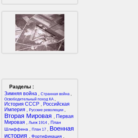
Разделы :
Зимняя война
,
,
Странная война
,
Освободительный поход КА
История СССР
Российская
,
Империя
,
,
Русские революции
Вторая Мировая
Первая
,
Мировая
,
,
План
Льеж 1914
Военная
Шлиффена
,
,
План 17
история
,
Фортификация
,