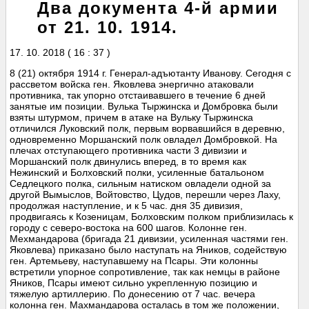
Два документа 4-й армии
от 21. 10. 1914.
17. 10. 2018 ( 16 : 37 )
8 (21) октября 1914 г. Генерал-адъютанту Иванову. Сегодня с
рассветом войска ген. Яковлева энергично атаковали
противника, так упорно отстаивавшего в течение 6 дней
занятые им позиции. Вулька Тыржинска и Домбровка были
взяты штурмом, причем в атаке на Вульку Тыржинска
отличился Луковский полк, первым ворвавшийся в деревню,
одновременно Моршанский полк овладел Домбровкой. На
плечах отступающего противника части 3 дивизии и
Моршанский полк двинулись вперед, в то время как
Нежинский и Болховский полки, усиленные батальоном
Седлецкого полка, сильным натиском овладели одной за
другой Вымыслов, Войтовство, Цудов, перешли через Лаху,
продолжая наступление, и к 5 час. дня 35 дивизия,
продвигаясь к Козеницам, Болховским полком приблизилась к
городу с северо-востока на 600 шагов. Колонне ген.
Мехмандарова (бригада 21 дивизии, усиленная частями ген.
Яковлева) приказано было наступать на Яников, содействую
ген. Артемьеву, наступавшему на Псары. Эти колонны
встретили упорное сопротивление, так как немцы в районе
Яников, Псары имеют сильно укрепленную позицию и
тяжелую артиллерию. По донесению от 7 час. вечера
колонна ген. Махмандарова осталась в том же положении,