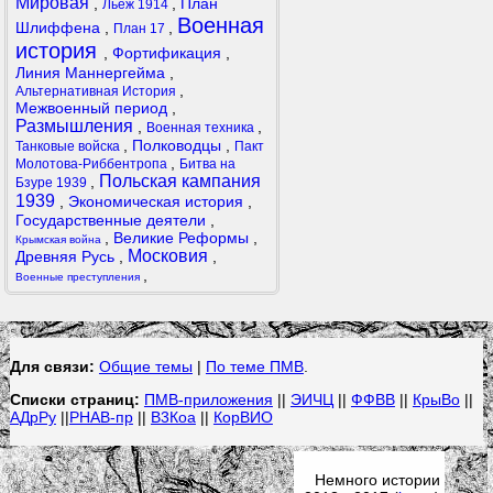
Мировая
,
,
План
Льеж 1914
Военная
Шлиффена
,
,
План 17
история
,
Фортификация
,
Линия Маннергейма
,
,
Альтернативная История
Межвоенный период
,
Размышления
,
,
Военная техника
,
Полководцы
,
Танковые войска
Пакт
,
Молотова-Риббентропа
Битва на
Польская кампания
,
Бзуре 1939
1939
,
Экономическая история
,
Государственные деятели
,
,
Великие Реформы
,
Крымская война
Московия
Древняя Русь
,
,
,
Военные преступления
Для связи:
Общие темы
|
По теме ПМВ
.
Списки страниц:
ПМВ-приложения
||
ЭИЧЦ
||
ФФВВ
||
КрыВо
||
АДрРу
||
РНАВ-пр
||
В3Коа
||
КорВИО
Немного истории