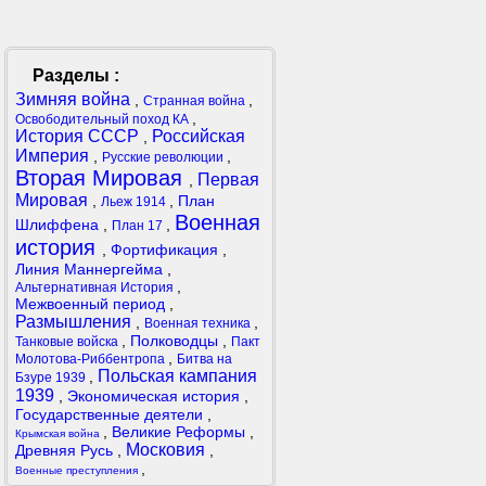
Разделы :
Зимняя война
,
,
Странная война
,
Освободительный поход КА
История СССР
Российская
,
Империя
,
,
Русские революции
Вторая Мировая
Первая
,
Мировая
,
,
План
Льеж 1914
Военная
Шлиффена
,
,
План 17
история
,
Фортификация
,
Линия Маннергейма
,
,
Альтернативная История
Межвоенный период
,
Размышления
,
,
Военная техника
,
Полководцы
,
Танковые войска
Пакт
,
Молотова-Риббентропа
Битва на
Польская кампания
,
Бзуре 1939
1939
,
Экономическая история
,
Государственные деятели
,
,
Великие Реформы
,
Крымская война
Московия
Древняя Русь
,
,
,
Военные преступления