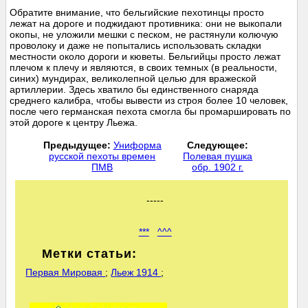
Обратите внимание, что бельгийские пехотинцы просто
лежат на дороге и поджидают противника: они не выкопали
окопы, не уложили мешки с песком, не растянули колючую
проволоку и даже не попытались использовать складки
местности около дороги и кюветы. Бельгийцы просто лежат
плечом к плечу и являются, в своих темных (в реальности,
синих) мундирах, великолепной целью для вражеской
артиллерии. Здесь хватило бы единственного снаряда
среднего калибра, чтобы вывести из строя более 10 человек,
после чего германская пехота смогла бы промаршировать по
этой дороге к центру Льежа.
Предыдущее:
Униформа
Следующее:
русской пехоты времен
Полевая пушка
ПМВ
обр. 1902 г.
-----
***
^^^
Метки статьи:
Первая Мировая
;
Льеж 1914
;