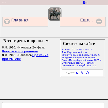
---
En
Главная
Еще...
В этот день в прошлом
Свежее на сайте
8. 8. 1916. - Началась 2-я фаза
Казаки 16 - 17 вв. Часть 4.
Ковельского сражения
.
А.А. Керсновский про
Сражение
8. 8. 1918. - Началось
Милютинскую реформу. Часть 4.
18-фунтовая пушка 18-го века.
при Амьене
.
Санкт-Петербургский союз 1805 г.
Отдельные статьи. Часть 5.
Сближение позиций. Часть 1.
A
A
Шрифт:
A