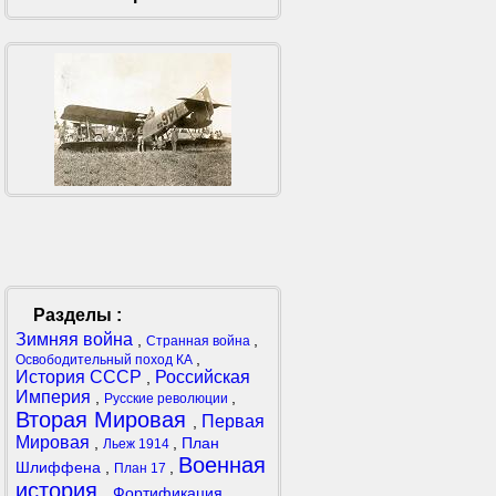
Разделы :
Зимняя война
,
,
Странная война
,
Освободительный поход КА
История СССР
Российская
,
Империя
,
,
Русские революции
Вторая Мировая
Первая
,
Мировая
,
,
План
Льеж 1914
Военная
Шлиффена
,
,
План 17
история
,
Фортификация
,