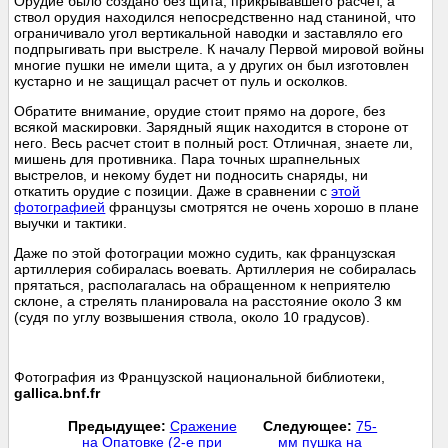
Орудие было создано без щита, прикрывавшего расчет, а
ствол орудия находился непосредственно над станиной, что
ограничивало угол вертикальной наводки и заставляло его
подпрыгивать при выстреле. К началу Первой мировой войны
многие пушки не имели щита, а у других он был изготовлен
кустарно и не защищал расчет от пуль и осколков.
Обратите внимание, орудие стоит прямо на дороге, без
всякой маскировки. Зарядный ящик находится в стороне от
него. Весь расчет стоит в полный рост. Отличная, знаете ли,
мишень для противника. Пара точных шрапнельных
выстрелов, и некому будет ни подносить снаряды, ни
откатить орудие с позиции. Даже в сравнении с
этой
фотографией
французы смотрятся не очень хорошо в плане
выучки и тактики.
Даже по этой фотограции можно судить, как французская
артиллерия собиралась воевать. Артиллерия не собиралась
прятаться, располагалась на обращенном к неприятелю
склоне, а стрелять планировала на расстояние около 3 км
(судя по углу возвышения ствола, около 10 градусов).
Фотография из Французской национальной библиотеки,
gallica.bnf.fr
Предыдущее:
Сражение
Следующее:
75-
на Опатовке (2-е при
мм пушка на