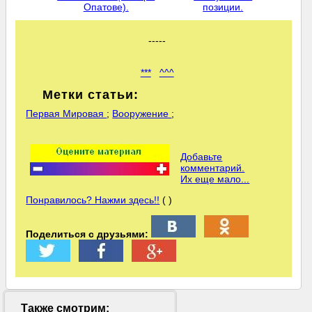
Опатове).
позиции.
-----
***
^^^
Метки статьи:
Первая Мировая
;
Вооружение
;
Добавьте
комментарий.
Их еще мало...
Понравилось? Нажми здесь!!
( )
Поделиться с друзьями:
Также смотрим: