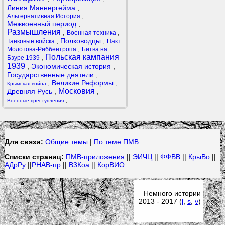
Линия Маннергейма
,
,
Альтернативная История
Межвоенный период
,
Размышления
,
,
Военная техника
,
Полководцы
,
Танковые войска
Пакт
,
Молотова-Риббентропа
Битва на
Польская кампания
,
Бзуре 1939
1939
,
Экономическая история
,
Государственные деятели
,
,
Великие Реформы
,
Крымская война
Московия
Древняя Русь
,
,
,
Военные преступления
Для связи:
Общие темы
|
По теме ПМВ
.
Списки страниц:
ПМВ-приложения
||
ЭИЧЦ
||
ФФВВ
||
КрыВо
||
АДрРу
||
РНАВ-пр
||
В3Коа
||
КорВИО
Немного истории
2013 - 2017 (
l
,
s
,
v
)