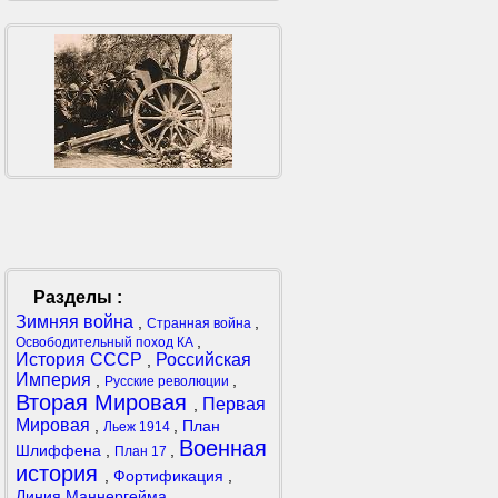
Разделы :
Зимняя война
,
,
Странная война
,
Освободительный поход КА
История СССР
Российская
,
Империя
,
,
Русские революции
Вторая Мировая
Первая
,
Мировая
,
,
План
Льеж 1914
Военная
Шлиффена
,
,
План 17
история
,
Фортификация
,
Линия Маннергейма
,