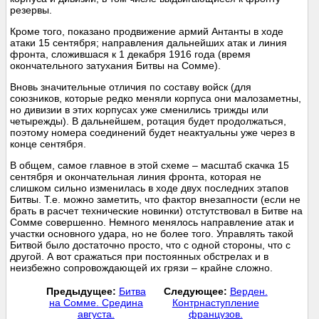
резервы.
Кроме того, показано продвижение армий Антанты в ходе
атаки 15 сентября; направления дальнейших атак и линия
фронта, сложившася к 1 декабря 1916 года (время
окончательного затухания Битвы на Сомме).
Вновь значительные отличия по составу войск (для
союзников, которые редко меняли корпуса они малозаметны,
но дивизии в этих корпусах уже сменились трижды или
четырежды). В дальнейшем, ротация будет продолжаться,
поэтому номера соединений будет неактуальны уже через в
конце сентября.
В общем, самое главное в этой схеме – масштаб скачка 15
сентября и окончательная линия фронта, которая не
слишком сильно изменилась в ходе двух последних этапов
Битвы. Т.е. можно заметить, что фактор внезапности (если не
брать в расчет технические новинки) отстутствовал в Битве на
Сомме совершенно. Немного менялось направление атак и
участки основного удара, но не более того. Управлять такой
Битвой было достаточно просто, что с одной стороны, что с
другой. А вот сражаться при постоянных обстрелах и в
неизбежно сопровождающей их грязи – крайне сложно.
Предыдущее:
Битва
Следующее:
Верден.
на Сомме. Средина
Контрнаступление
августа.
французов.