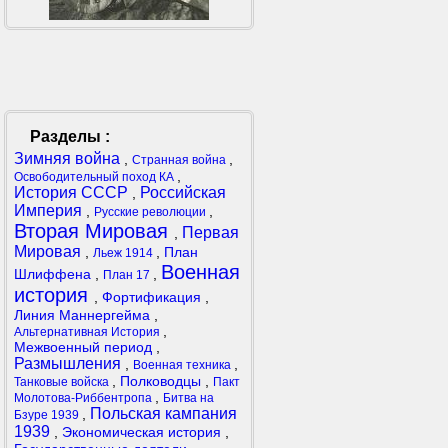
Разделы :
Зимняя война
,
,
Странная война
,
Освободительный поход КА
История СССР
Российская
,
Империя
,
,
Русские революции
Вторая Мировая
Первая
,
Мировая
,
,
План
Льеж 1914
Военная
Шлиффена
,
,
План 17
история
,
Фортификация
,
Линия Маннергейма
,
,
Альтернативная История
Межвоенный период
,
Размышления
,
,
Военная техника
,
Полководцы
,
Танковые войска
Пакт
,
Молотова-Риббентропа
Битва на
Польская кампания
,
Бзуре 1939
1939
,
Экономическая история
,