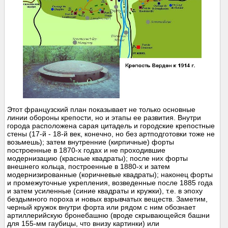
Этот французский план показывает не только основные
линии обороны крепости, но и этапы ее развития. Внутри
города расположена сарая цитадель и городские крепостные
стены (17-й - 18-й век, конечно, но без артподготовки тоже не
возьмешь); затем внутренние (кирпичные) форты
построенные в 1870-х годах и не проходившие
модернизацию (красные квадраты); после них форты
внешнего кольца, построенные в 1880-х и затем
модернизированные (коричневые квадраты); наконец форты
и промежуточные укрепления, возведенные после 1885 года
и затем усиленные (синие квадраты и кружки), т.е. в эпоху
бездымного пороха и новых взрывчатых веществ. Заметим,
черный кружок внутри форта или рядом с ним обознает
артиллерийскую бронебашню (вроде скрывающейся башни
для 155-мм гаубицы, что внизу картинки) или