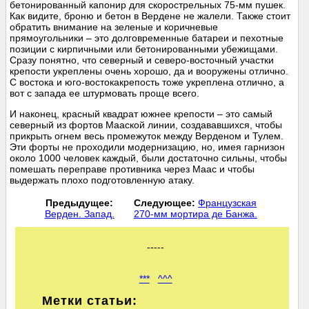
бетонированный капонир для скорострельных 75-мм пушек.
Как видите, броню и бетон в Вердене не жалели. Также стоит
обратить внимание на зеленые и коричневые
прямоугольники – это долговременные батареи и пехотные
позиции с кирпичными или бетонированными убежищами.
Сразу понятно, что северный и северо-восточный участки
крепости укреплены очень хорошо, да и вооружены отлично.
С востока и юго-востокакрепость тоже укреплена отлично, а
вот с запада ее штурмовать проще всего.
И наконец, красный квадрат южнее крепости – это самый
северный из фортов Мааской линии, создававшихся, чтобы
прикрыть огнем весь промежуток между Верденом и Тулем.
Эти форты не проходили модернизацию, но, имея гарнизон
около 1000 человек каждый, были достаточно сильны, чтобы
помешать переправе противника через Маас и чтобы
выдержать плохо подготовленную атаку.
Предыдущее:
Следующее:
Французская
Верден. Запад.
270-мм мортира де Банжа.
-----
***
^^^
Метки статьи: