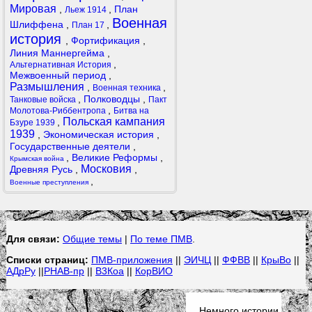
Мировая
,
,
План
Льеж 1914
Военная
Шлиффена
,
,
План 17
история
,
Фортификация
,
Линия Маннергейма
,
,
Альтернативная История
Межвоенный период
,
Размышления
,
,
Военная техника
,
Полководцы
,
Танковые войска
Пакт
,
Молотова-Риббентропа
Битва на
Польская кампания
,
Бзуре 1939
1939
,
Экономическая история
,
Государственные деятели
,
,
Великие Реформы
,
Крымская война
Московия
Древняя Русь
,
,
,
Военные преступления
Для связи:
Общие темы
|
По теме ПМВ
.
Списки страниц:
ПМВ-приложения
||
ЭИЧЦ
||
ФФВВ
||
КрыВо
||
АДрРу
||
РНАВ-пр
||
В3Коа
||
КорВИО
Немного истории