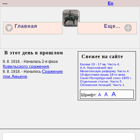
---
En
Главная
Еще...
В этот день в прошлом
Свежее на сайте
8. 8. 1916. - Началась 2-я фаза
Казаки 16 - 17 вв. Часть 4.
Ковельского сражения
.
А.А. Керсновский про
Сражение
8. 8. 1918. - Началось
Милютинскую реформу. Часть 4.
18-фунтовая пушка 18-го века.
при Амьене
.
Санкт-Петербургский союз 1805 г.
Отдельные статьи. Часть 5.
Сближение позиций. Часть 1.
A
A
Шрифт:
A