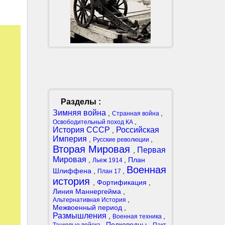
Разделы :
Зимняя война
,
,
Странная война
,
Освободительный поход КА
История СССР
Российская
,
Империя
,
,
Русские революции
Вторая Мировая
Первая
,
Мировая
,
,
План
Льеж 1914
Военная
Шлиффена
,
,
План 17
история
,
Фортификация
,
Линия Маннергейма
,
,
Альтернативная История
Межвоенный период
,
Размышления
,
,
Военная техника
,
Полководцы
,