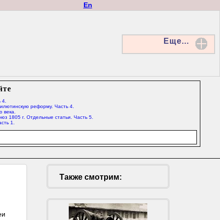
En
Еще...
йте
 4.
Милютинскую реформу. Часть 4.
о века.
юз 1805 г. Отдельные статьи. Часть 5.
сть 1.
Также смотрим:
еи