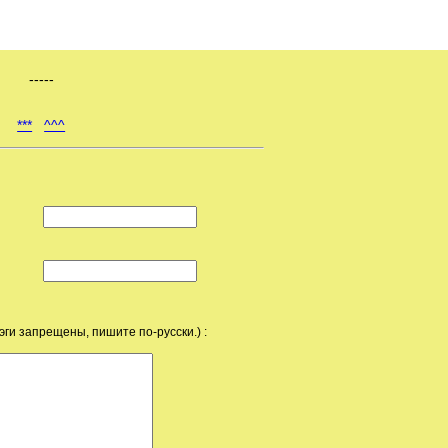
-----
***
^^^
эги запрещены, пишите по-русски.) :