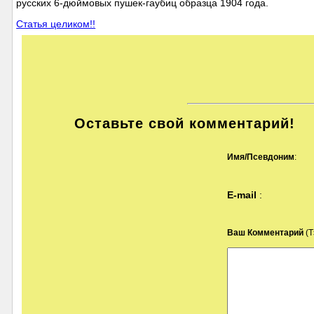
русских 6-дюймовых пушек-гаубиц образца 1904 года.
Статья целиком!!
Оставьте свой комментарий!
Имя/Псевдоним
:
E-mail
:
Ваш Комментарий
(Т