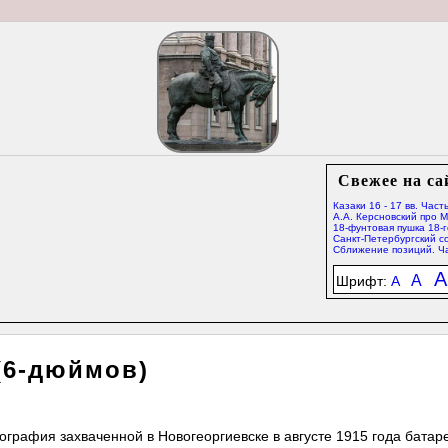
Свежее на са
Казаки 16 - 17 вв. Часть
А.А. Керсновский про 
18-фунтовая пушка 18-г
Санкт-Петербургский со
Сближение позиций. Ча
A
A
Шрифт:
A
(6-дюймов)
графия захваченной в Новогеоргиевске в августе 1915 года батар