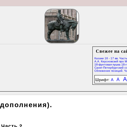
Свежее на са
Казаки 16 - 17 вв. Часть
А.А. Керсновский про 
18-фунтовая пушка 18-г
Санкт-Петербургский со
Сближение позиций. Ча
A
A
Шрифт:
A
(дополнения).
 Часть 2.