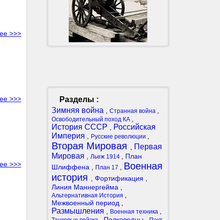
ее >>>
ее >>>
Разделы :
Зимняя война
,
,
Странная война
,
Освободительный поход КА
История СССР
Российская
,
Империя
,
,
Русские революции
Вторая Мировая
Первая
,
Мировая
,
,
План
Льеж 1914
ее >>>
Военная
Шлиффена
,
,
План 17
история
,
Фортификация
,
Линия Маннергейма
,
,
Альтернативная История
Межвоенный период
,
Размышления
,
,
Военная техника
,
Полководцы
,