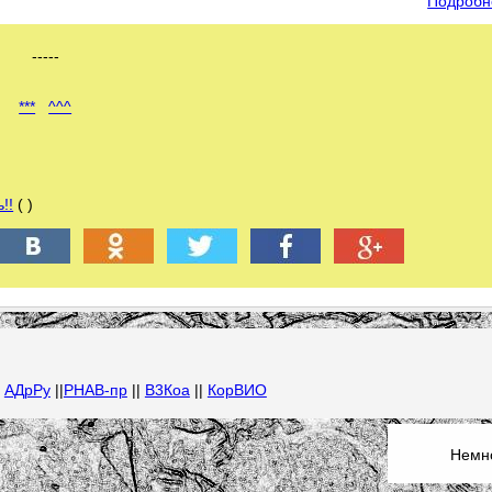
Подробн
-----
***
^^^
!!
( )
|
АДрРу
||
РНАВ-пр
||
В3Коа
||
КорВИО
Немно