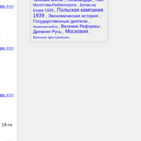
Танковые войска
Пакт
,
Молотова-Риббентропа
Битва на
ее >>>
Польская кампания
,
Бзуре 1939
1939
,
Экономическая история
,
Государственные деятели
,
,
Великие Реформы
,
Крымская война
Московия
Древняя Русь
,
,
.
,
Военные преступления
ее >>>
ее >>>
 19-го