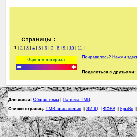
Страницы :
1
|
2
|
3
|
4
|
5
|
6
|
7
|
8
|
9
|
10
|
11
|
Понравилось? Нажми здесь
Поделиться с друзьями:
Для связи:
Общие темы
|
По теме ПМВ
.
Списки страниц:
ПМВ-приложения
||
ЭИЧЦ
||
ФФВВ
||
КрыВо
|