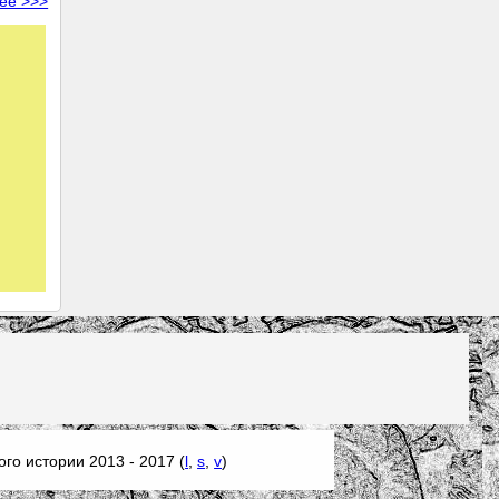
ее >>>
го истории 2013 - 2017 (
l
,
s
,
v
)