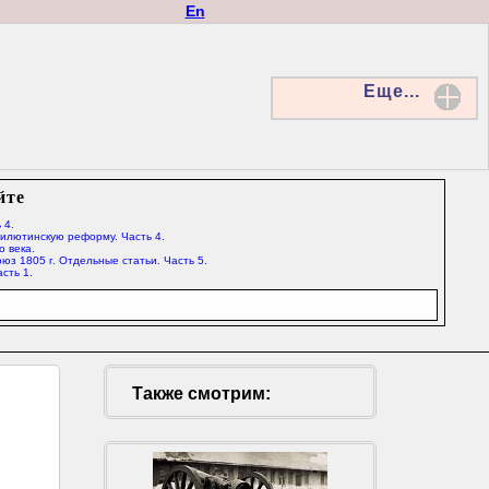
En
Еще...
йте
 4.
Милютинскую реформу. Часть 4.
о века.
юз 1805 г. Отдельные статьи. Часть 5.
сть 1.
Также смотрим: