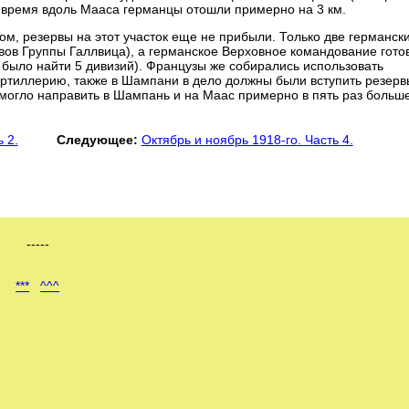
же время вдоль Мааса германцы отошли примерно на 3 км.
, резервы на этот участок еще не прибыли. Только две германск
вов Группы Галлвица), а германское Верховное командование гото
о было найти 5 дивизий). Французы же собирались использовать
 артиллерию, также в Шампани в дело должны были вступить резерв
могло направить в Шампань и на Маас примерно в пять раз больш
 2.
Следующее:
Октябрь и ноябрь 1918-го. Часть 4.
-----
***
^^^