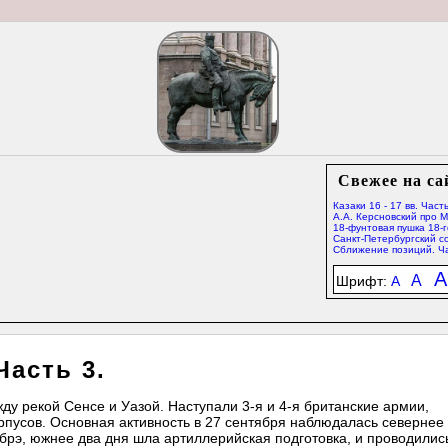
Свежее на са
Казаки 16 - 17 вв. Часть
А.А. Керсновский про 
18-фунтовая пушка 18-г
Санкт-Петербургский со
Сближение позиций. Ча
A
A
Шрифт:
A
Часть 3.
ду рекой Сенсе и Уазой. Наступали 3-я и 4-я британские армии,
орпусов. Основная активность в 27 сентября наблюдалась севернее
мбрэ, южнее два дня шла артиллерийская подготовка, и проводилис