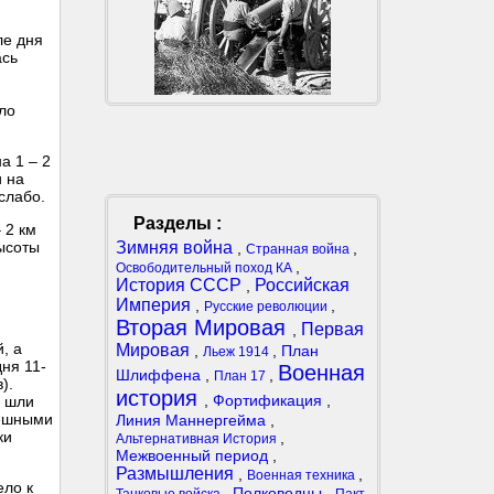
ле дня
ась
ло
а 1 – 2
и на
слабо.
Разделы :
 2 км
Зимняя война
высоты
,
,
Странная война
,
Освободительный поход КА
История СССР
Российская
,
Империя
,
,
Русские революции
Вторая Мировая
Первая
,
, а
Мировая
,
,
План
Льеж 1914
ня 11-
Военная
Шлиффена
,
,
План 17
).
история
,
Фортификация
,
и шли
пешными
Линия Маннергейма
,
ки
,
Альтернативная История
Межвоенный период
,
Размышления
,
,
Военная техника
ело к
,
Полководцы
,