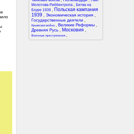
Танковые войска
Пакт
,
Молотова-Риббентропа
Битва на
Польская кампания
,
Бзуре 1939
ие
1939
,
Экономическая история
,
вило
Государственные деятели
,
,
Великие Реформы
,
Крымская война
ы
Московия
Древняя Русь
,
,
е
,
Военные преступления