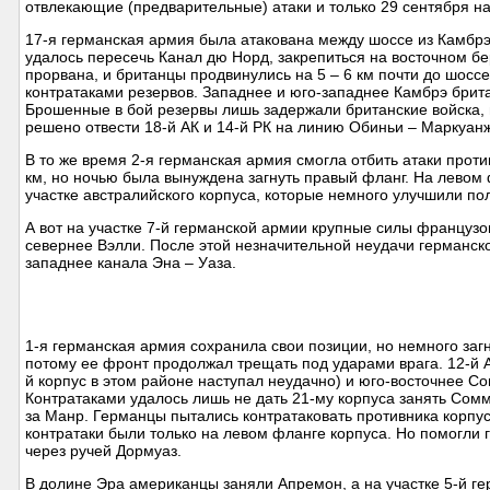
отвлекающие (предварительные) атаки и только 29 сентября н
17-я германская армия была атакована между шоссе из Камбрэ 
удалось пересечь Канал дю Норд, закрепиться на восточном бе
прорвана, и британцы продвинулись на 5 – 6 км почти до шоссе
контратаками резервов. Западнее и юго-западнее Камбрэ брита
Брошенные в бой резервы лишь задержали британские войска,
решено отвести 18-й АК и 14-й РК на линию Обиньи – Маркуанж
В то же время 2-я германская армия смогла отбить атаки проти
км, но ночью была вынуждена загнуть правый фланг. На левом
участке австралийского корпуса, которые немного улучшили по
А вот на участке 7-й германской армии крупные силы французов
севернее Вэлли. После этой незначительной неудачи германско
западнее канала Эна – Уаза.
1-я германская армия сохранила свои позиции, но немного заг
потому ее фронт продолжал трещать под ударами врага. 12-й А
й корпус в этом районе наступал неудачно) и юго-восточнее С
Контратаками удалось лишь не дать 21-му корпуса занять Сомм
за Манр. Германцы пытались контратаковать противника корпус
контратаки были только на левом фланге корпуса. Но помогли
через ручей Дормуаз.
В долине Эра американцы заняли Апремон, а на участке 5-й г