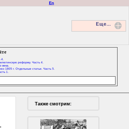
En
Еще...
йте
 4.
Милютинскую реформу. Часть 4.
о века.
юз 1805 г. Отдельные статьи. Часть 5.
сть 1.
Также смотрим:
ь