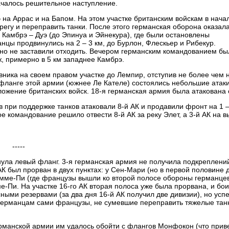
ачалось решительное наступление.
на Аррас и на Бапом. На этом участке британским войскам в нача
регу и переправить танки. После этого германская оборона оказал
 Камбрэ – Дуэ (до Эпинуа и Эйнекура), где были остановлены
нцы продвинулись на 2 – 3 км, до Бурлон, Флескьер и Рибекур.
 но не заставили отходить. Вечером германским командованием бы
, примерно в 5 км западнее Камбрэ.
вника на своем правом участке до Лемпир, отступив не более чем н
 фланге этой армии (южнее Ле Кателе) состоялись небольшие атак
ложение британских войск. 18-я германская армия была атакована 
 при поддержке танков атаковали 8-й АК и продавили фронт на 1 –
е командование решило отвести 8-й АК за реку Элет, а 3-й АК на 
-----
нула левый фланг. 3-я германская армия не получила подкреплений
К был прорван в двух пунктах: у Сен-Мари (но в первой половине д
омме-Пи (где французы вышли ко второй полосе обороны германцев
е-Пи. На участке 16-го АК вторая полоса уже была прорвана, и бо
ными резервами (за два дня 16-й АК получил две дивизии), но ус
 германцам сами французы, не сумевшие переправить тяжелые тан
ерманской армии им удалось обойти с флангов Монфокон (что прив