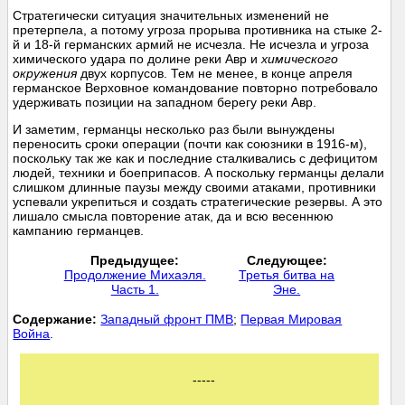
Стратегически ситуация значительных изменений не
претерпела, а потому угроза прорыва противника на стыке 2-
й и 18-й германских армий не исчезла. Не исчезла и угроза
химического удара по долине реки Авр и
химического
окружения
двух корпусов. Тем не менее, в конце апреля
германское Верховное командование повторно потребовало
удерживать позиции на западном берегу реки Авр.
И заметим, германцы несколько раз были вынуждены
переносить сроки операции (почти как союзники в 1916-м),
поскольку так же как и последние сталкивались с дефицитом
людей, техники и боеприпасов. А поскольку германцы делали
слишком длинные паузы между своими атаками, противники
успевали укрепиться и создать стратегические резервы. А это
лишало смысла повторение атак, да и всю весеннюю
кампанию германцев.
Предыдущее:
Следующее:
Продолжение Михаэля.
Третья битва на
Часть 1.
Эне.
Cодержание:
Западный фронт ПМВ
;
Первая Мировая
Война
.
-----