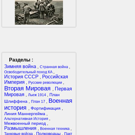
Разделы :
Зимняя война
,
,
Странная война
,
Освободительный поход КА
История СССР
Российская
,
Империя
,
,
Русские революции
Вторая Мировая
Первая
,
Мировая
,
,
План
Льеж 1914
Военная
Шлиффена
,
,
План 17
история
,
Фортификация
,
Линия Маннергейма
,
,
Альтернативная История
Межвоенный период
,
Размышления
,
,
Военная техника
,
Полководцы
,
Танковые войска
Пакт