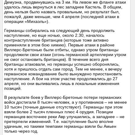
Демуэна, продвинувшись на 3 км. На левом же фланге атаки
удалось лишь вернуться в лес западнее Кастель. В общем,
день нельзя было назвать провальным, но результат был,
пожалуй, даже меньше, чем 4 апреля (последней атаки в
операции «Михаэль»).
Германцы собирались на следующий день продолжить
наступление, но еще ночью, около 2.30, началось
контрнаступление британцев (которые тоже активно
применяли в этом бою химию). Первые атаки в районе
Виллерс-Бретонью были отбиты, однако утром британцы
продолжили свои атаки (огонь германской артиллерии утром
не смог остановить британцев). В течение всего дня
британцы атаковали, но германцы успешно оборонялись,
хотя и пришлось отдать сам город. Тем не менее, к вечеру
германское командование было вынуждено приостановить
наступление. А бои на этом участке продолжались до 27
апреля, но они выливались лишь в локальные изменения
позиций.
В результате боев у Виллерс-Бретонью потери германских
войск достигали 8 тысяч человек, а у противников – не менее
10 тысяч (точные данные отсутствуют). Германцы при этом
взяли более 2 тысяч пленных плюс 4 орудия. Позиции
германцев восточнее реки Авр улучшились, а западнее – не
претерпели изменений. Т.е. наступление было вполне
удачным, но такими темпами германцы взяли бы Амьен
только через год.