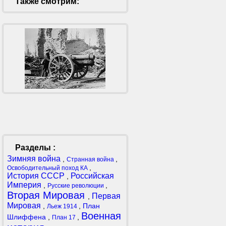
Также смотрим:
Разделы :
Зимняя война
,
,
Странная война
,
Освободительный поход КА
История СССР
Российская
,
Империя
,
,
Русские революции
Вторая Мировая
Первая
,
Мировая
,
,
План
Льеж 1914
Военная
Шлиффена
,
,
План 17