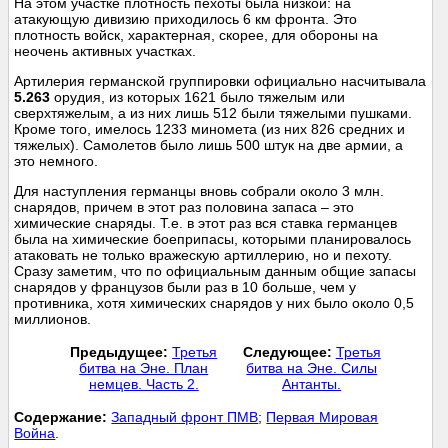
На этом участке плотность пехоты была низкой: на
атакующую дивизию приходилось 6 км фронта. Это
плотность войск, характерная, скорее, для обороны на
неочень активных участках.
Артилерия германской группировки официально насчитывала
5.263
орудия, из которых 1621 было тяжелым или
сверхтяжелым, а из них лишь 512 были тяжелыми пушками.
Кроме того, имелось 1233 миномета (из них 826 средних и
тяжелых). Самолетов было лишь 500 штук на две армии, а
это немного.
Для наступления германцы вновь собрали около 3 млн.
снарядов, причем в этот раз половина запаса – это
химические снаряды. Т.е. в этот раз вся ставка германцев
была на химические боеприпасы, которыми планировалось
атаковать не только вражескую артиллерию, но и пехоту.
Сразу заметим, что по официальным данным общие запасы
снарядов у французов были раз в 10 больше, чем у
противника, хотя химических снарядов у них было около 0,5
миллионов.
Предыдущее:
Третья
Следующее:
Третья
битва на Эне. План
битва на Эне. Силы
немцев. Часть 2.
Антанты.
Cодержание:
Западный фронт ПМВ
;
Первая Мировая
Война
.