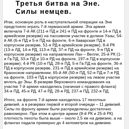
Третья битва на Эне.
Силы немцев.
Итак, основную роль в наступательной операции на Эне
предстояло играть 7-й германской армии. Эта армия
включала 7-й АК (211-я ПД и 241-я ПД на фронте и 14-я ПД в
армейском резерве) на пассивном участке в долине Уазы; 54-
й АК (6-я ПД и 5-я ПД на фронте, 6-я баварская ПД в
корпусном резерве, 51-я РД в армейском резерве); 8-й РК
(13-я ЛД, 14-я РД, 113-я ПД, 37-я ПД на фронте, 9-я ПД в
корпусном резерве) на направлении Лан – Велли; 25-й РК (1-
я Гв.ПД, 33-я ПД и 10-я РД на фронте, 197-я ПД в корпусном
резерве); 4-й РК (10-я ПД, 28-я ПД, 5-я Гв.ПД на фронте, 36-я
ПД в корпусном резерве, 231-я ПД в армейском резерве) на
Краонском направлении; 65-й АК (50-я ПД, 52-я ПД и 7-я РД
на фронте, 103-я ПД в корпусном резерве) на левом участке
вплоть до Эны. В резерве Верховного командования на
участке 7-й армии находились (начиная с правого фланга)
34-я ПД, 45-я РД, 47-я РД, 28-я РД, 237-я ПД, 232-я ПД.
Итого, на фронте 7-й армии находилось 17 пехотных
дивизий, а в резервах первой и второй очереди – 11 дивизий.
Силы по фронту армии были распределены достаточно
равномерно. При этом в центре армии (8-й РК и 25-й РК)
плотность пехоты была выше – около 2,5 км на дивизию, а на
флангах падала примерно до 4 километров на дивизию.