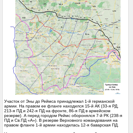
Участок от Эны до Реймса принадлежал 1-й германской
армии. На правом ее фланге находился 15-й АК (33-я РД,
213-я ПД и 242-я ПД на фронте, 86-я ПД в армейском
резерве). А перед городом Реймс оборонялся 7-й РК (238-я
ПД и Св.ПД «А»). В резерве Верховного командования на
правом фланге 1-й армии находилась 12-я баварская ПД.