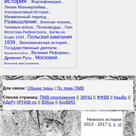
история
,
Фортификация
,
Линия Маннергейма
,
,
Альтернативная История
Межвоенный период
,
Размышления
,
,
Военная техника
,
Полководцы
,
Танковые войска
Пакт
,
Молотова-Риббентропа
Битва на
Польская кампания
,
Бзуре 1939
1939
,
Экономическая история
,
Государственные деятели
,
,
Великие Реформы
,
Крымская война
Московия
Древняя Русь
,
,
,
Военные преступления
Для связи:
Общие темы
|
По теме ПМВ
.
Списки страниц:
ПМВ-приложения
||
ЭИЧЦ
||
ФФВВ
||
КрыВо
||
АДрРу
||
РНАВ-пр
||
В3Коа
||
КорВИО
Немного истории
2013 - 2017 (
l
,
s
,
v
)