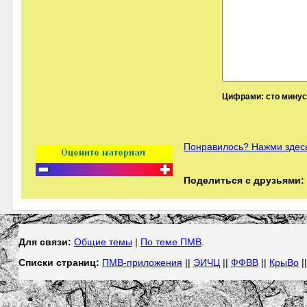
Цифрами: сто минус 
Понравилось? Нажми здесь
Поделиться с друзьями:
Для связи:
Общие темы
|
По теме ПМВ
.
Списки страниц:
ПМВ-приложения
||
ЭИЧЦ
||
ФФВВ
||
КрыВо
|