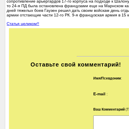
сопротивление арьергардов 17-го корпуса на подходе к Шалон
то 24-я ПД была остановлена французами еще на Марнском кан
дней тяжелых боев Гаузен решил дать своим войскам день отд
армии отстающие части 12-го РК. 9-я французская армия в 15 
Статья целиком!!
Оставьте свой комментарий!
Имя/Псевдоним
:
E-mail
:
Ваш Комментарий
(Т