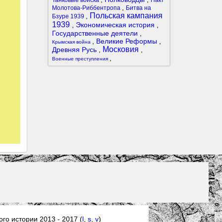
Танковые войска
Пакт
,
Молотова-Риббентропа
Битва на
Польская кампания
,
Бзуре 1939
1939
,
Экономическая история
,
Государственные деятели
,
,
Великие Реформы
,
Крымская война
Московия
Древняя Русь
,
,
,
Военные преступления
го истории 2013 - 2017 (
l
,
s
,
v
)