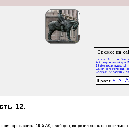
Свежее на са
Казаки 16 - 17 вв. Часть
А.А. Керсновский про 
18-фунтовая пушка 18-г
Санкт-Петербургский со
Сближение позиций. Ча
A
A
Шрифт:
A
сть 12.
ления противника. 19-й АК, наоборот, встретил достаточно сильное