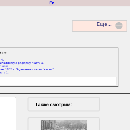
En
Еще...
йте
 4.
Милютинскую реформу. Часть 4.
о века.
юз 1805 г. Отдельные статьи. Часть 5.
сть 1.
Также смотрим: