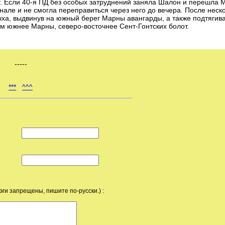
у. Если 40-я ПД без особых затруднений заняла Шалон и перешла 
але и не смогла переправиться через него до вечера. После неск
ыха, выдвинув на южный берег Марны авангарды, а также подтягива
км южнее Марны, северо-восточнее Сент-Гонтских болот.
-----
***
^^^
эги запрещены, пишите по-русски.) :