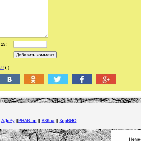
15 :
!!
( )
|
АДрРу
||
РНАВ-пр
||
В3Коа
||
КорВИО
Немно