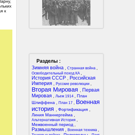
Марну,
ольких
я к
Разделы :
Зимняя война
,
,
Странная война
,
Освободительный поход КА
История СССР
Российская
,
Империя
,
,
Русские революции
Вторая Мировая
Первая
,
Мировая
,
,
План
Льеж 1914
Военная
Шлиффена
,
,
План 17
история
,
Фортификация
,
Линия Маннергейма
,
,
Альтернативная История
Межвоенный период
,
Размышления
,
,
Военная техника
,
Полководцы
,