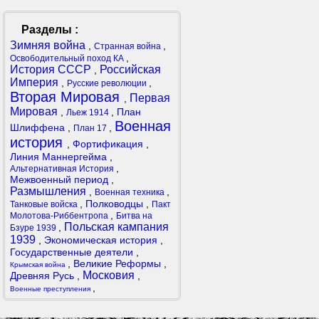
Разделы :
Зимняя война
,
,
Странная война
,
Освободительный поход КА
История СССР
Российская
,
Империя
,
,
Русские революции
Вторая Мировая
Первая
,
Мировая
,
,
План
Льеж 1914
Военная
Шлиффена
,
,
План 17
история
,
Фортификация
,
Линия Маннергейма
,
,
Альтернативная История
Межвоенный период
,
Размышления
,
,
Военная техника
,
Полководцы
,
Танковые войска
Пакт
,
Молотова-Риббентропа
Битва на
Польская кампания
,
Бзуре 1939
1939
,
Экономическая история
,
Государственные деятели
,
,
Великие Реформы
,
Крымская война
Московия
Древняя Русь
,
,
,
Военные преступления