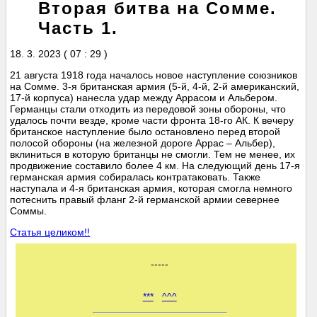
Вторая битва на Сомме.
Часть 1.
18. 3. 2023 ( 07 : 29 )
21 августа 1918 года началось новое наступление союзников
на Сомме. 3-я британская армия (5-й, 4-й, 2-й американский,
17-й корпуса) нанесла удар между Аррасом и Альбером.
Германцы стали отходить из передовой зоны обороны, что
удалось почти везде, кроме части фронта 18-го АК. К вечеру
британское наступление было остановлено перед второй
полосой обороны (на железной дороге Аррас – Альбер),
вклиниться в которую британцы не смогли. Тем не менее, их
продвижение составило более 4 км. На следующий день 17-я
германская армия собиралась контратаковать. Также
наступала и 4-я британская армия, которая смогла немного
потеснить правый фланг 2-й германской армии севернее
Соммы.
Статья целиком!!
-----
***
^^^