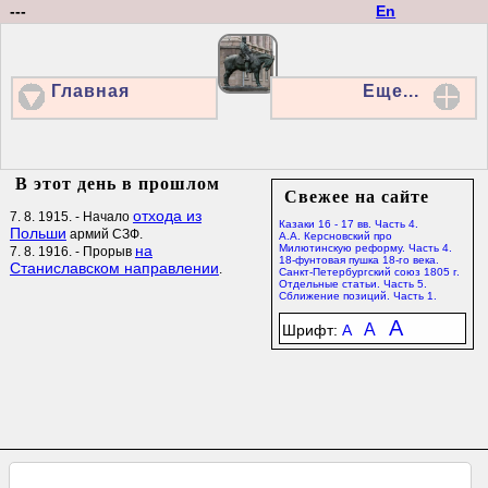
---
En
Главная
Еще...
В этот день в прошлом
Свежее на сайте
отхода из
7. 8. 1915. - Начало
Казаки 16 - 17 вв. Часть 4.
Польши
армий СЗФ.
А.А. Керсновский про
на
Милютинскую реформу. Часть 4.
7. 8. 1916. - Прорыв
18-фунтовая пушка 18-го века.
Станиславском направлении
.
Санкт-Петербургский союз 1805 г.
Отдельные статьи. Часть 5.
Сближение позиций. Часть 1.
A
A
Шрифт:
A