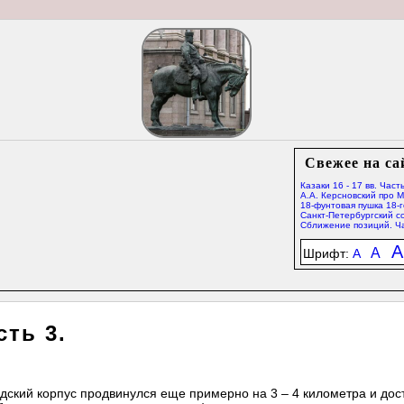
Свежее на са
Казаки 16 - 17 вв. Часть
А.А. Керсновский про 
18-фунтовая пушка 18-г
Санкт-Петербургский со
Сближение позиций. Ча
A
A
Шрифт:
A
сть 3.
адский корпус продвинулся еще примерно на 3 – 4 километра и дос