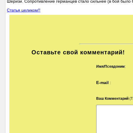
Шеризи. Сопротивление германцев стало сильнее (в бой было 
Статья целиком!!
Оставьте свой комментарий!
Имя/Псевдоним
:
E-mail
:
Ваш Комментарий
(Т