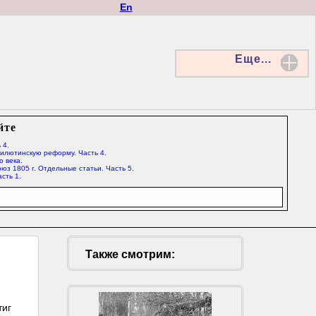
En
Еще...
йте
 4.
Милютинскую реформу. Часть 4.
о века.
юз 1805 г. Отдельные статьи. Часть 5.
сть 1.
Также смотрим:
тиг