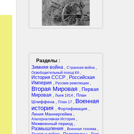
Разделы :
Зимняя война
,
,
Странная война
,
Освободительный поход КА
История СССР
Российская
,
Империя
,
,
Русские революции
Вторая Мировая
Первая
,
Мировая
,
,
План
Льеж 1914
Военная
Шлиффена
,
,
План 17
история
,
Фортификация
,
Линия Маннергейма
,
,
Альтернативная История
Межвоенный период
,
Размышления
,
,
Военная техника
,
Полководцы
,