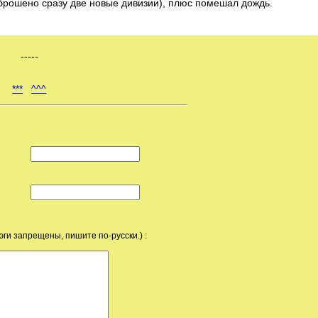
брошено сразу две новые дивизии), плюс помешал дождь.
-----
***
^^^
эги запрещены, пишите по-русски.) :