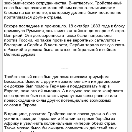
экономического сотрудничества. В-четвертых, Тройственный
союз был однозначно мощнейшим военно-политическим
блоком на континенте, к которому должны были постепенно
притягиваться другие страны.
Вскоре последнее и произошло. 18 октября 1883 года к блоку
примкнула Румыния, заключившая тайные договора с Австро-
Венгрией. Эти договоренности также были направлены
против России, но также против ее вероятных сателлитов –
Болгарии и Сербии. В частности, Сербия теряла всякую связь
с Россией и должна была остаться нейтральной в войнах
Великих держав.
-----
Тройственный союз был дипломатическим триумфом
Бисмарка. Вместе с другими заключенными им договорами
он должен был помочь Германии поддерживать мир в
Европе, пока это ей выгодно. А в случае военного конфликта
союз должен был выставить сухопутные силы равные или
превосходящие силы других потенциально возможных
союзов в Европе.
В принципе, развитие Тройственного союза должно было
усилить позиции Германии и Италии во время борьбы за
Африку и увеличить колониальные империи обеих стран.
Также можно было бы ожидать совместных действий этих