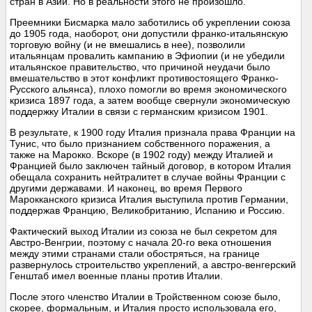
стран в Азии. Но в реальности этого не произошло.
Преемники Бисмарка мало заботились об укреплении союза
до 1905 года, наоборот, они допустили франко-итальянскую
торговую войну (и не вмешались в нее), позволили
итальянцам провалить кампанию в Эфиопии (и не убедили
итальянское правительство, что причиной неудачи было
вмешательство в этот конфликт противостоящего Франко-
Русского альянса), плохо помогли во время экономического
кризиса 1897 года, а затем вообще свернули экономическую
поддержку Италии в связи с германским кризисом 1901.
В результате, к 1900 году Италия признала права Франции на
Тунис, что было признанием собственного поражения, а
также на Марокко. Вскоре (в 1902 году) между Италией и
Францией было заключен тайный договор, в котором Италия
обещала сохранить нейтралитет в случае войны Франции с
другими державами. И наконец, во время Первого
Марокканского кризиса Италия выступила против Германии,
поддержав Францию, Великобританию, Испанию и Россию.
Фактический выход Италии из союза не был секретом для
Австро-Венгрии, поэтому с начала 20-го века отношения
между этими странами стали обостряться, на границе
развернулось строительство укреплений, а австро-венгерский
Генштаб имел военные планы против Италии.
После этого членство Италии в Тройственном союзе было,
скорее, формальным, и Италия просто использовала его,