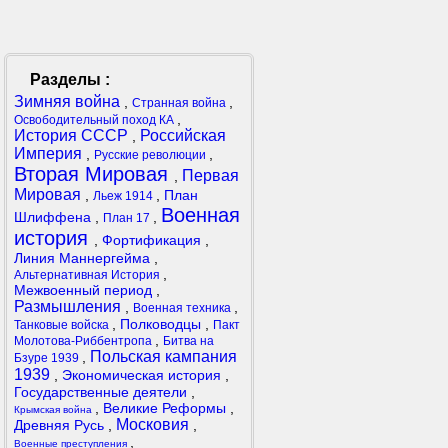
Разделы :
Зимняя война
,
,
Странная война
,
Освободительный поход КА
История СССР
Российская
,
Империя
,
,
Русские революции
Вторая Мировая
Первая
,
Мировая
,
,
План
Льеж 1914
Военная
Шлиффена
,
,
План 17
история
,
Фортификация
,
Линия Маннергейма
,
,
Альтернативная История
Межвоенный период
,
Размышления
,
,
Военная техника
,
Полководцы
,
Танковые войска
Пакт
,
Молотова-Риббентропа
Битва на
Польская кампания
,
Бзуре 1939
1939
,
Экономическая история
,
Государственные деятели
,
,
Великие Реформы
,
Крымская война
Московия
Древняя Русь
,
,
,
Военные преступления