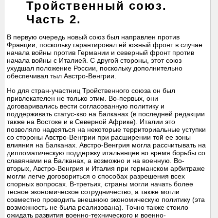
Тройственный союз.
Часть 2.
В первую очередь новый союз был направлен против
Франции, поскольку гарантировал ей южный фронт в случае
начала войны против Германии и северный фронт против
начала войны с Италией. С другой стороны, этот союз
ухудшал положение России, поскольку дополнительно
обеспечивал тыл Австро-Венгрии.
Но для стран-участниц Тройственного союза он был
привлекателен не только этим. Во-первых, они
договаривались вести согласованную политику и
поддерживать статус-кво на Балканах (в последней редакции
также на Востоке и в Северной Африке). Италии это
позволяло надеяться на некоторые территориальные уступки
со стороны Австро-Венгрии при расширении той ее зоны
влияния на Балканах. Австро-Венгрия могла рассчитывать на
дипломатическую поддержку итальянцев во время борьбы со
славянами на Балканах, а возможно и на военную. Во-
вторых, Австро-Венгрия и Италия при германском арбитраже
могли легче договориться о способах разрешения всех
спорных вопросах. В-третьих, страны могли начать более
тесное экономическое сотрудничество, а также могли
совместно проводить внешнюю экономическую политику (эта
возможность не была реализована). Точно также стоило
ожидать развития военно-технического и военно-